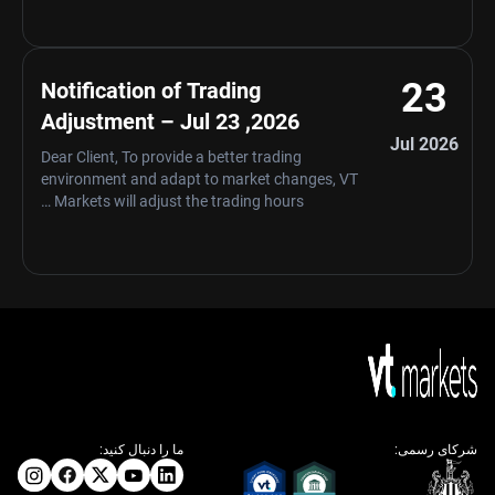
23
Notification of Trading
Adjustment – Jul 23 ,2026
Jul 2026
Dear Client, To provide a better trading
environment and adapt to market changes, VT
Markets will adjust the trading hours …
شرکای رسمی:
ما را دنبال کنید: