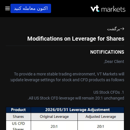
اکنون معامله کنید
برگشت
Modifications on Leverage for Shares
NOTIFICATIONS
Dear Client,
To provide a more stable trading environment, VT Markets will
update leverage settings for stock and CFD products as follows:
1. US Stock CFDs
All US Stock CFD leverage will remain 20:1 unchanged.