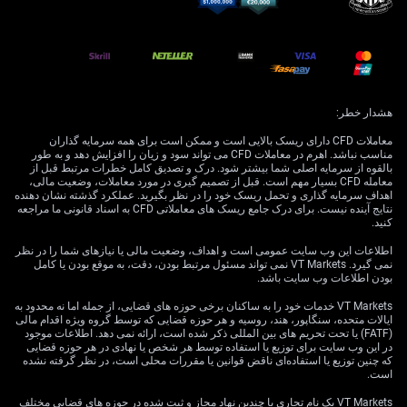
هشدار خطر:
معاملات CFD دارای ریسک بالایی است و ممکن است برای همه سرمایه گذاران
مناسب نباشد. اهرم در معاملات CFD می تواند سود و زیان را افزایش دهد و به طور
بالقوه از سرمایه اصلی شما بیشتر شود. درک و تصدیق کامل خطرات مرتبط قبل از
معامله CFD بسیار مهم است. قبل از تصمیم گیری در مورد معاملات، وضعیت مالی،
اهداف سرمایه گذاری و تحمل ریسک خود را در نظر بگیرید. عملکرد گذشته نشان دهنده
نتایج آینده نیست. برای درک جامع ریسک های معاملاتی CFD به اسناد قانونی ما مراجعه
کنید.
اطلاعات این وب سایت عمومی است و اهداف، وضعیت مالی یا نیازهای شما را در نظر
نمی گیرد. VT Markets نمی تواند مسئول مرتبط بودن، دقت، به موقع بودن یا کامل
بودن اطلاعات وب سایت باشد.
VT Markets خدمات خود را به ساکنان برخی حوزه های قضایی، از جمله اما نه محدود به
ایالات متحده، سنگاپور، هند، روسیه و هر حوزه قضایی که توسط گروه ویژه اقدام مالی
(FATF) یا تحت تحریم های بین المللی ذکر شده است، ارائه نمی دهد. اطلاعات موجود
در این وب سایت برای توزیع یا استفاده توسط هر شخص یا نهادی در هر حوزه قضایی
که چنین توزیع یا استفاده‌ای ناقض قوانین یا مقررات محلی است، در نظر گرفته نشده
است.
VT Markets یک نام تجاری با چندین نهاد مجاز و ثبت شده در حوزه های قضایی مختلف