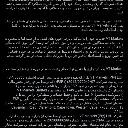
اهداف سرمایه گذاری و تحمل ریسک خود را در نظر بگیرید. عملکرد گذشته نشان دهنده
نتایج آینده نیست. برای درک جامع ریسک های معاملاتی CFD به اسناد قانونی ما مراجعه
کنید.
اطلاعات این وب سایت عمومی است و اهداف، وضعیت مالی یا نیازهای شما را در نظر
نمی گیرد. VT Markets نمی تواند مسئول مرتبط بودن، دقت، به موقع بودن یا کامل
بودن اطلاعات وب سایت باشد.
VT Markets خدمات خود را به ساکنان برخی حوزه های قضایی، از جمله اما نه محدود به
ایالات متحده، سنگاپور، هند، روسیه و هر حوزه قضایی که توسط گروه ویژه اقدام مالی
(FATF) یا تحت تحریم های بین المللی ذکر شده است، ارائه نمی دهد. اطلاعات موجود
در این وب سایت برای توزیع یا استفاده توسط هر شخص یا نهادی در هر حوزه قضایی
که چنین توزیع یا استفاده‌ای ناقض قوانین یا مقررات محلی است، در نظر گرفته نشده
است.
VT Markets یک نام تجاری با چندین نهاد مجاز و ثبت شده در حوزه های قضایی مختلف
است.
· VT Markets (Pty) Ltd یک ارائه‌دهنده خدمات مالی مجاز است (شماره FSP: 50865،
شماره ثبت شرکت: 2015/072049/07) («FSP») که توسط مرجع رفتار بخش مالی
در آفریقای جنوبی تنظیم می‌شود. FSP بازارساز یا ناشر محصول نیست و صرفاً
به‌عنوان یک واسطه مطابق با قانون FAIS بین مشتری و VT Markets Limited
(«تأمین‌کننده محصول») عمل می‌کند و فقط خدمات واسطه‌گری را در ارتباط با
محصولات مشتقه ارائه‌شده توسط تأمین‌کننده محصول ارائه می‌دهد. بنابراین FSP
به‌عنوان اصیل یا طرف مقابل در هیچ‌یک از معاملات شما عمل نمی‌کند. آدرس ثبت‌شده:
18 Cavendish Road، Claremont، Cape Town، Western Cape، 7708، South
Africa.
· شرکت VT Markets (Pty) Ltd – شعبه دبی توسط سازمان بازارهای سرمایه امارات
متحده عربی (CMA) تحت مجوز شماره 20200000299 به عنوان دارنده مجوز دسته 5
مجاز به انجام فعالیت‌های نظارتی معرفی و تبلیغاتی در امارات است. این شرکت مجاز