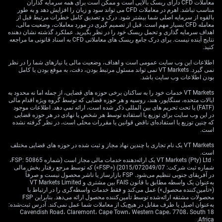
معاملات CFD دارای ریسک بالایی است و ممکن است برای همه سرمایه گذاران
picture far less flattering. Both the 100-day and 200-day
مناسب نباشد. اهرم در معاملات CFD می تواند سود و زیان را افزایش دهد و به طور
SMAs continue to lean lower and sit well above shorter-
بالقوه از سرمایه اصلی شما بیشتر شود. درک و تصدیق کامل خطرات مرتبط قبل از
معامله CFD بسیار مهم است. قبل از تصمیم گیری در مورد معاملات، وضعیت مالی،
term EMAs. This kind of structure — long-term bears
اهداف سرمایه گذاری و تحمل ریسک خود را در نظر بگیرید. عملکرد گذشته نشان دهنده
towering above short-term averages — usually
نتایج آینده نیست. برای درک جامع ریسک های معاملاتی CFD به اسناد قانونی ما مراجعه
کنید.
telegraphs continued downward bias. So while the 20-
day SMA tries to stage some kind of rebound effort, it’s
اطلاعات این وب سایت عمومی است و اهداف، وضعیت مالی یا نیازهای شما را در نظر
like pushing up against a ceiling that doesn’t want to
نمی گیرد. VT Markets نمی تواند مسئول مرتبط بودن، دقت، به موقع بودن یا کامل
بودن اطلاعات وب سایت باشد.
move.
VT Markets خدمات خود را به ساکنان برخی حوزه های قضایی، از جمله اما نه محدود به
Levels below show more definition. The 0.9360 mark
ایالات متحده، سنگاپور، هند، روسیه و هر حوزه قضایی که توسط گروه ویژه اقدام مالی
(FATF) یا تحت تحریم های بین المللی ذکر شده است، ارائه نمی دهد. اطلاعات موجود
appears to be the first support trench, followed by
در این وب سایت برای توزیع یا استفاده توسط هر شخص یا نهادی در هر حوزه قضایی
0.9353 and 0.9348 a touch lower, each more fragile
که چنین توزیع یا استفاده‌ای ناقض قوانین یا مقررات محلی است، در نظر گرفته نشده
than the last. Upside levels look flimsy, with 0.9370
است.
close above and followed by 0.9375 then 0.9380. While
VT Markets یک نام تجاری با چندین نهاد مجاز و ثبت شده در حوزه های قضایی مختلف
none of these are fixed lines in the sand, they may act
است.
· VT Markets (Pty) Ltd یک ارائه‌دهنده خدمات مالی مجاز است (شماره FSP: 50865،
as magnets or tripwires depending on order flows.
شماره ثبت شرکت: 2015/072049/07) («FSP») که توسط مرجع رفتار بخش مالی
در آفریقای جنوبی تنظیم می‌شود. FSP بازارساز یا ناشر محصول نیست و صرفاً
Taking cues from the current structure, the weight of
به‌عنوان یک واسطه مطابق با قانون FAIS بین مشتری و VT Markets Limited
evidence leans toward more weakness. The fact that
(«تأمین‌کننده محصول») عمل می‌کند و فقط خدمات واسطه‌گری را در ارتباط با
محصولات مشتقه ارائه‌شده توسط تأمین‌کننده محصول ارائه می‌دهد. بنابراین FSP
resistance barriers are close and clustered, while
به‌عنوان اصیل یا طرف مقابل در هیچ‌یک از معاملات شما عمل نمی‌کند. آدرس ثبت‌شده:
supports are layered thin beneath, tells us which
18 Cavendish Road، Claremont، Cape Town، Western Cape، 7708، South
Africa.
direction may be easier to slip into.