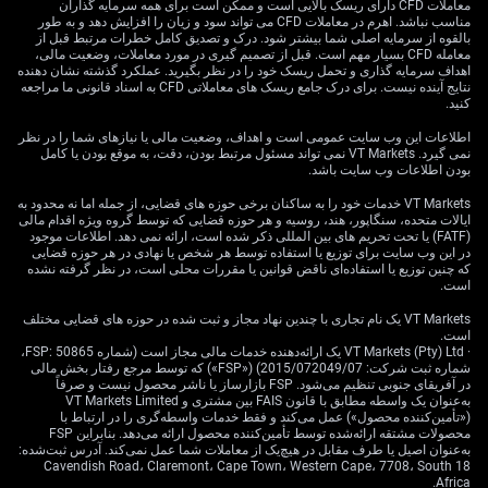
remain that fresh versions of the bill—or amendments
معاملات CFD دارای ریسک بالایی است و ممکن است برای همه سرمایه گذاران
مناسب نباشد. اهرم در معاملات CFD می تواند سود و زیان را افزایش دهد و به طور
that secure broader backing—are on the horizon. That
بالقوه از سرمایه اصلی شما بیشتر شود. درک و تصدیق کامل خطرات مرتبط قبل از
builds in a short-term narrative of stop-start positioning,
معامله CFD بسیار مهم است. قبل از تصمیم گیری در مورد معاملات، وضعیت مالی،
اهداف سرمایه گذاری و تحمل ریسک خود را در نظر بگیرید. عملکرد گذشته نشان دهنده
where both fiscal and political developments require
نتایج آینده نیست. برای درک جامع ریسک های معاملاتی CFD به اسناد قانونی ما مراجعه
close monitoring. Fixed income markets, in particular,
کنید.
may find themselves caught trying to recalibrate if
اطلاعات این وب سایت عمومی است و اهداف، وضعیت مالی یا نیازهای شما را در نظر
borrowing levels look poised to rise without a clear
نمی گیرد. VT Markets نمی تواند مسئول مرتبط بودن، دقت، به موقع بودن یا کامل
offset in spending cuts.
بودن اطلاعات وب سایت باشد.
Fiscal Risks Embedded
VT Markets خدمات خود را به ساکنان برخی حوزه های قضایی، از جمله اما نه محدود به
ایالات متحده، سنگاپور، هند، روسیه و هر حوزه قضایی که توسط گروه ویژه اقدام مالی
(FATF) یا تحت تحریم های بین المللی ذکر شده است، ارائه نمی دهد. اطلاعات موجود
در این وب سایت برای توزیع یا استفاده توسط هر شخص یا نهادی در هر حوزه قضایی
که چنین توزیع یا استفاده‌ای ناقض قوانین یا مقررات محلی است، در نظر گرفته نشده
From our perspective, moves in the coming sessions
است.
should be viewed in light of these fiscal risks now
VT Markets یک نام تجاری با چندین نهاد مجاز و ثبت شده در حوزه های قضایی مختلف
appearing more embedded. We’ll be watching for rising
است.
· VT Markets (Pty) Ltd یک ارائه‌دهنده خدمات مالی مجاز است (شماره FSP: 50865،
volatility around government auction announcements,
شماره ثبت شرکت: 2015/072049/07) («FSP») که توسط مرجع رفتار بخش مالی
headline-driven moves in health sector-linked equities,
در آفریقای جنوبی تنظیم می‌شود. FSP بازارساز یا ناشر محصول نیست و صرفاً
and any further indication of deadlock or agreement
به‌عنوان یک واسطه مطابق با قانون FAIS بین مشتری و VT Markets Limited
(«تأمین‌کننده محصول») عمل می‌کند و فقط خدمات واسطه‌گری را در ارتباط با
emerging from leadership. It’s also reasonable to expect
محصولات مشتقه ارائه‌شده توسط تأمین‌کننده محصول ارائه می‌دهد. بنابراین FSP
re-pricing on segments of the curve sensitive to debt
به‌عنوان اصیل یا طرف مقابل در هیچ‌یک از معاملات شما عمل نمی‌کند. آدرس ثبت‌شده:
18 Cavendish Road، Claremont، Cape Town، Western Cape، 7708، South
outlooks—generally speaking, those with durations two
Africa.