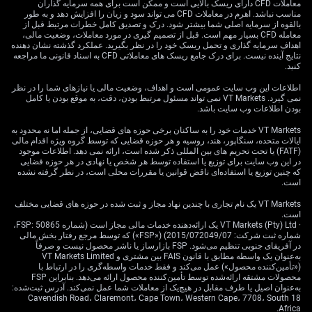
معاملات CFD دارای ریسک بالایی است و ممکن است برای همه سرمایه گذاران
already factor into.
مناسب نباشد. اهرم در معاملات CFD می تواند سود و زیان را افزایش دهد و به طور
بالقوه از سرمایه اصلی شما بیشتر شود. درک و تصدیق کامل خطرات مرتبط قبل از
Those engaged in rate-sensitive strategies should be
معامله CFD بسیار مهم است. قبل از تصمیم گیری در مورد معاملات، وضعیت مالی،
اهداف سرمایه گذاری و تحمل ریسک خود را در نظر بگیرید. عملکرد گذشته نشان دهنده
aware: even in the absence of headline CPI acceleration,
نتایج آینده نیست. برای درک جامع ریسک های معاملاتی CFD به اسناد قانونی ما مراجعه
the Federal Reserve may hold rates higher for longer if it
کنید.
suspects upcoming price pressure from trade frictions.
اطلاعات این وب سایت عمومی است و اهداف، وضعیت مالی یا نیازهای شما را در نظر
Barr’s remarks, cautious as they may seem, point to a
نمی گیرد. VT Markets نمی تواند مسئول مرتبط بودن، دقت، به موقع بودن یا کامل
Fed keeping one eye on policy spillovers. Accordingly,
بودن اطلاعات وب سایت باشد.
curve plays that are predicated on imminent cuts may
VT Markets خدمات خود را به ساکنان برخی حوزه های قضایی، از جمله اما نه محدود به
need rebalancing if consensus timing shifts.
ایالات متحده، سنگاپور، هند، روسیه و هر حوزه قضایی که توسط گروه ویژه اقدام مالی
(FATF) یا تحت تحریم های بین المللی ذکر شده است، ارائه نمی دهد. اطلاعات موجود
Market Adjustments And
در این وب سایت برای توزیع یا استفاده توسط هر شخص یا نهادی در هر حوزه قضایی
که چنین توزیع یا استفاده‌ای ناقض قوانین یا مقررات محلی است، در نظر گرفته نشده
است.
Risk Parameters
VT Markets یک نام تجاری با چندین نهاد مجاز و ثبت شده در حوزه های قضایی مختلف
است.
· VT Markets (Pty) Ltd یک ارائه‌دهنده خدمات مالی مجاز است (شماره FSP: 50865،
شماره ثبت شرکت: 2015/072049/07) («FSP») که توسط مرجع رفتار بخش مالی
What’s more, spreads across different durations could
در آفریقای جنوبی تنظیم می‌شود. FSP بازارساز یا ناشر محصول نیست و صرفاً
readjust if there’s an increased divergence between
به‌عنوان یک واسطه مطابق با قانون FAIS بین مشتری و VT Markets Limited
(«تأمین‌کننده محصول») عمل می‌کند و فقط خدمات واسطه‌گری را در ارتباط با
near-term inflation resilience and mid-term risk. This
محصولات مشتقه ارائه‌شده توسط تأمین‌کننده محصول ارائه می‌دهد. بنابراین FSP
isn’t about panic positioning—but rather minor, sensible
به‌عنوان اصیل یا طرف مقابل در هیچ‌یک از معاملات شما عمل نمی‌کند. آدرس ثبت‌شده:
18 Cavendish Road، Claremont، Cape Town، Western Cape، 7708، South
recalibrations. The recent stability in core inflation won’t
Africa.