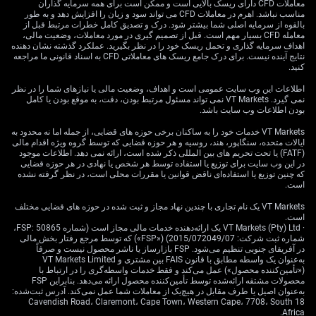
Now, with Japan’s GDP falling 0.2% in the first quarter—
معاملات CFD دارای ریسک بالایی است و ممکن است برای همه سرمایه گذاران
مناسب نباشد. اهرم در معاملات CFD می تواند سود و زیان را افزایش دهد و به طور
more than economists had expected—we need to be
بالقوه از سرمایه اصلی شما بیشتر شود. درک و تصدیق کامل خطرات مرتبط قبل از
alert. While a tiny miss on paper, the result carries more
معامله CFD بسیار مهم است. قبل از تصمیم گیری در مورد معاملات، وضعیت مالی،
اهداف سرمایه گذاری و تحمل ریسک خود را در نظر بگیرید. عملکرد گذشته نشان دهنده
weight when considered alongside recent inflation
نتایج آینده نیست. برای درک جامع ریسک های معاملاتی CFD به اسناد قانونی ما مراجعه
figures and trade data, all pointing to uneven domestic
کنید.
demand. The yen weakened earlier in the year, offering
اطلاعات این وب سایت عمومی است و اهداف، وضعیت مالی یا نیازهای شما را در نظر
some relief to exporters, but this most recent GDP print
نمی گیرد. VT Markets نمی تواند مسئول مرتبط بودن، دقت، به موقع بودن یا کامل
hints that any tailwind from a lower currency is being
بودن اطلاعات وب سایت باشد.
offset elsewhere, probably via household spending
VT Markets خدمات خود را به ساکنان برخی حوزه های قضایی، از جمله اما نه محدود به
fatigue or business investment slowing more than
ایالات متحده، سنگاپور، هند، روسیه و هر حوزه قضایی که توسط گروه ویژه اقدام مالی
forecasted.
(FATF) یا تحت تحریم های بین المللی ذکر شده است، ارائه نمی دهد. اطلاعات موجود
در این وب سایت برای توزیع یا استفاده توسط هر شخص یا نهادی در هر حوزه قضایی
که چنین توزیع یا استفاده‌ای ناقض قوانین یا مقررات محلی است، در نظر گرفته نشده
Monitoring The USD JPY
است.
Rate
VT Markets یک نام تجاری با چندین نهاد مجاز و ثبت شده در حوزه های قضایی مختلف
است.
· VT Markets (Pty) Ltd یک ارائه‌دهنده خدمات مالی مجاز است (شماره FSP: 50865،
شماره ثبت شرکت: 2015/072049/07) («FSP») که توسط مرجع رفتار بخش مالی
در آفریقای جنوبی تنظیم می‌شود. FSP بازارساز یا ناشر محصول نیست و صرفاً
The dip in GDP directly affects sentiment around the
به‌عنوان یک واسطه مطابق با قانون FAIS بین مشتری و VT Markets Limited
(«تأمین‌کننده محصول») عمل می‌کند و فقط خدمات واسطه‌گری را در ارتباط با
USD/JPY pair, which has eased downward following
محصولات مشتقه ارائه‌شده توسط تأمین‌کننده محصول ارائه می‌دهد. بنابراین FSP
the release. This move perhaps also reflects a broader
به‌عنوان اصیل یا طرف مقابل در هیچ‌یک از معاملات شما عمل نمی‌کند. آدرس ثبت‌شده:
18 Cavendish Road، Claremont، Cape Town، Western Cape، 7708، South
concern about the fragility of Japan’s rebound. From
Africa.