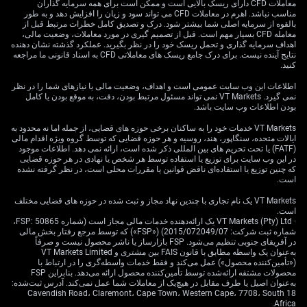
Washington, aiming for tariff revisions on certain
معاملات CFD دارای ریسک بالایی است و ممکن است برای همه سرمایه گذاران
مناسب نباشد. اهرم در معاملات CFD می تواند سود و زیان را افزایش دهد و به طور
exports. In the meantime, liquidity cushions will be used
بالقوه از سرمایه اصلی شما بیشتر شود. درک و تصدیق کامل خطرات مرتبط قبل از
to ease the strain on affected companies. The
معامله CFD بسیار مهم است. قبل از تصمیم گیری در مورد معاملات، وضعیت مالی،
اهداف سرمایه گذاری و تحمل ریسک خود را در نظر بگیرید. عملکرد گذشته نشان دهنده
underlying message here isn’t just about diplomacy; it’s
نتایج آینده نیست. برای درک جامع ریسک های معاملاتی CFD به اسناد قانونی ما مراجعه
about buying time and keeping domestic activity from
کنید.
stalling.
اطلاعات این وب سایت عمومی است و اهداف، وضعیت مالی یا نیازهای شما را در نظر
نمی گیرد. VT Markets نمی تواند مسئول مرتبط بودن، دقت، به موقع بودن یا کامل
Impacts On Trade Policy
بودن اطلاعات وب سایت باشد.
VT Markets خدمات خود را به ساکنان برخی حوزه های قضایی، از جمله اما نه محدود به
And Market Sentiment
ایالات متحده، سنگاپور، هند، روسیه و هر حوزه قضایی که توسط گروه ویژه اقدام مالی
(FATF) یا تحت تحریم های بین المللی ذکر شده است، ارائه نمی دهد. اطلاعات موجود
در این وب سایت برای توزیع یا استفاده توسط هر شخص یا نهادی در هر حوزه قضایی
که چنین توزیع یا استفاده‌ای ناقض قوانین یا مقررات محلی است، در نظر گرفته نشده
There is some optimism around employment and
است.
household income stabilising, but it’s measured. With
VT Markets یک نام تجاری با چندین نهاد مجاز و ثبت شده در حوزه های قضایی مختلف
trade tensions escalating and imported goods getting
است.
· VT Markets (Pty) Ltd یک ارائه‌دهنده خدمات مالی مجاز است (شماره FSP: 50865،
pricier, that optimism risks slipping. As external
شماره ثبت شرکت: 2015/072049/07) («FSP») که توسط مرجع رفتار بخش مالی
pressure mounts, the risk isn’t just higher costs – it’s an
در آفریقای جنوبی تنظیم می‌شود. FSP بازارساز یا ناشر محصول نیست و صرفاً
erosion of purchasing power that’s already fragile.
به‌عنوان یک واسطه مطابق با قانون FAIS بین مشتری و VT Markets Limited
(«تأمین‌کننده محصول») عمل می‌کند و فقط خدمات واسطه‌گری را در ارتباط با
We’ve seen how households respond when prices rise
محصولات مشتقه ارائه‌شده توسط تأمین‌کننده محصول ارائه می‌دهد. بنابراین FSP
too quickly. Confidence wanes. Spending tightens. That
به‌عنوان اصیل یا طرف مقابل در هیچ‌یک از معاملات شما عمل نمی‌کند. آدرس ثبت‌شده:
18 Cavendish Road، Claremont، Cape Town، Western Cape، 7708، South
loop can be hard to break.
Africa.