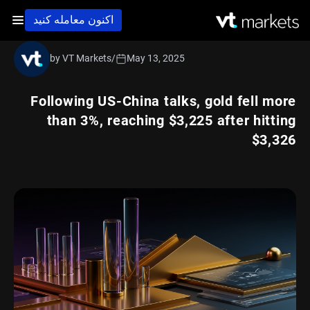
اکنون معامله کنید
by VT Markets
/
May 13, 2025
Following US-China talks, gold fell more
than 3%, reaching $3,225 after hitting
$3,326