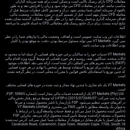
between the US and China, which has lowered tariffs
معاملات CFD دارای ریسک بالایی است و ممکن است برای همه سرمایه گذاران
مناسب نباشد. اهرم در معاملات CFD می تواند سود و زیان را افزایش دهد و به طور
and boosted confidence in global trade momentum. In
بالقوه از سرمایه اصلی شما بیشتر شود. درک و تصدیق کامل خطرات مرتبط قبل از
previous months, uncertainty had been serving as a
معامله CFD بسیار مهم است. قبل از تصمیم گیری در مورد معاملات، وضعیت مالی،
اهداف سرمایه گذاری و تحمل ریسک خود را در نظر بگیرید. عملکرد گذشته نشان دهنده
support for gold, with investors hedging against both
نتایج آینده نیست. برای درک جامع ریسک های معاملاتی CFD به اسناد قانونی ما مراجعه
inflation and geopolitical tension. That floor now
کنید.
appears less firm.
اطلاعات این وب سایت عمومی است و اهداف، وضعیت مالی یا نیازهای شما را در نظر
نمی گیرد. VT Markets نمی تواند مسئول مرتبط بودن، دقت، به موقع بودن یا کامل
As yields on the 10-year Treasury crept up by seven
بودن اطلاعات وب سایت باشد.
basis points to 4.453%, attention briefly shifted from
VT Markets خدمات خود را به ساکنان برخی حوزه های قضایی، از جمله اما نه محدود به
inflationary concerns to relative opportunity costs.
ایالات متحده، سنگاپور، هند، روسیه و هر حوزه قضایی که توسط گروه ویژه اقدام مالی
Whenever yields rise, interest in non-yielding assets
(FATF) یا تحت تحریم های بین المللی ذکر شده است، ارائه نمی دهد. اطلاعات موجود
tends to wane, and we’re seeing just that — capital
در این وب سایت برای توزیع یا استفاده توسط هر شخص یا نهادی در هر حوزه قضایی
که چنین توزیع یا استفاده‌ای ناقض قوانین یا مقررات محلی است، در نظر گرفته نشده
cycling out of bullion into more productive corners.
است.
Meanwhile, the dollar index’s climb to 101.74 made
gold more expensive for foreign investors, effectively
VT Markets یک نام تجاری با چندین نهاد مجاز و ثبت شده در حوزه های قضایی مختلف
است.
dampening demand from abroad. Traders need to
· VT Markets (Pty) Ltd یک ارائه‌دهنده خدمات مالی مجاز است (شماره FSP: 50865،
recognise that correlation plays a heavier hand in these
شماره ثبت شرکت: 2015/072049/07) («FSP») که توسط مرجع رفتار بخش مالی
در آفریقای جنوبی تنظیم می‌شود. FSP بازارساز یا ناشر محصول نیست و صرفاً
conditions — rising yields and a stronger dollar often
به‌عنوان یک واسطه مطابق با قانون FAIS بین مشتری و VT Markets Limited
coincide, creating double pressure on metals.
(«تأمین‌کننده محصول») عمل می‌کند و فقط خدمات واسطه‌گری را در ارتباط با
محصولات مشتقه ارائه‌شده توسط تأمین‌کننده محصول ارائه می‌دهد. بنابراین FSP
به‌عنوان اصیل یا طرف مقابل در هیچ‌یک از معاملات شما عمل نمی‌کند. آدرس ثبت‌شده:
Looking to central bank demand, it’s plain there remains
18 Cavendish Road، Claremont، Cape Town، Western Cape، 7708، South
a commitment to building gold reserves, with the
Africa.