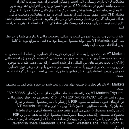
without letting price pressures spiral. Inflation data has
معاملات CFD دارای ریسک بالایی است و ممکن است برای همه سرمایه گذاران
مناسب نباشد. اهرم در معاملات CFD می تواند سود و زیان را افزایش دهد و به طور
been running hot, but forward indicators, especially
بالقوه از سرمایه اصلی شما بیشتر شود. درک و تصدیق کامل خطرات مرتبط قبل از
regarding labour market slack and retail spending
معامله CFD بسیار مهم است. قبل از تصمیم گیری در مورد معاملات، وضعیت مالی،
اهداف سرمایه گذاری و تحمل ریسک خود را در نظر بگیرید. عملکرد گذشته نشان دهنده
softening, likely gave enough reason to take a more
نتایج آینده نیست. برای درک جامع ریسک های معاملاتی CFD به اسناد قانونی ما مراجعه
dovish step.
کنید.
Market Reactions and
اطلاعات این وب سایت عمومی است و اهداف، وضعیت مالی یا نیازهای شما را در نظر
نمی گیرد. VT Markets نمی تواند مسئول مرتبط بودن، دقت، به موقع بودن یا کامل
بودن اطلاعات وب سایت باشد.
Expectations
VT Markets خدمات خود را به ساکنان برخی حوزه های قضایی، از جمله اما نه محدود به
ایالات متحده، سنگاپور، هند، روسیه و هر حوزه قضایی که توسط گروه ویژه اقدام مالی
(FATF) یا تحت تحریم های بین المللی ذکر شده است، ارائه نمی دهد. اطلاعات موجود
در این وب سایت برای توزیع یا استفاده توسط هر شخص یا نهادی در هر حوزه قضایی
Market pricing into the decision already hinted at easing
که چنین توزیع یا استفاده‌ای ناقض قوانین یا مقررات محلی است، در نظر گرفته نشده
expectations, suggesting some of this was already
است.
baked into rates markets. Nevertheless, the Australian
VT Markets یک نام تجاری با چندین نهاد مجاز و ثبت شده در حوزه های قضایی مختلف
Dollar’s dip post-announcement showed that traders
است.
· VT Markets (Pty) Ltd یک ارائه‌دهنده خدمات مالی مجاز است (شماره FSP: 50865،
had perhaps underestimated the immediate scale or
شماره ثبت شرکت: 2015/072049/07) («FSP») که توسط مرجع رفتار بخش مالی
timing of the change. With AUD/USD slipping below
در آفریقای جنوبی تنظیم می‌شود. FSP بازارساز یا ناشر محصول نیست و صرفاً
0.6450, the move suggests interest rate differentials are
به‌عنوان یک واسطه مطابق با قانون FAIS بین مشتری و VT Markets Limited
(«تأمین‌کننده محصول») عمل می‌کند و فقط خدمات واسطه‌گری را در ارتباط با
weighing more heavily now, particularly as other central
محصولات مشتقه ارائه‌شده توسط تأمین‌کننده محصول ارائه می‌دهد. بنابراین FSP
banks continue on a diverging policy path—most
به‌عنوان اصیل یا طرف مقابل در هیچ‌یک از معاملات شما عمل نمی‌کند. آدرس ثبت‌شده:
18 Cavendish Road، Claremont، Cape Town، Western Cape، 7708، South
notably the US Federal Reserve maintaining a tighter
Africa.