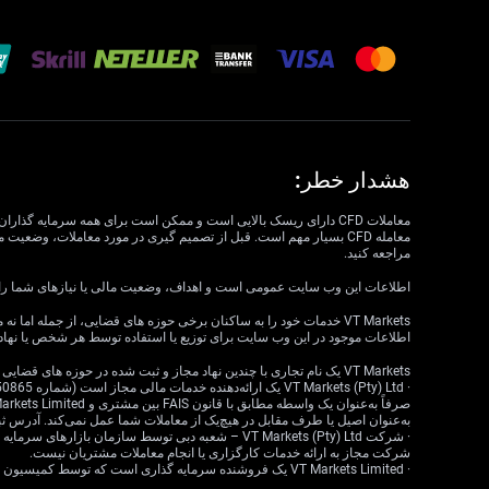
هشدار خطر:
مراجعه کنید.
اطلاعات این وب سایت عمومی است و اهداف، وضعیت مالی یا نیازهای شما را در نظر نمی گیرد. VT Markets نمی تواند مسئول مرتبط بودن، دقت، به موقع بودن 
اطلاعات موجود در این وب سایت برای توزیع یا استفاده توسط هر شخص یا نهاد
VT Markets یک نام تجاری با چندین نهاد مجاز و ثبت شده در حوزه های قضایی مختلف است.
به‌عنوان اصیل یا طرف مقابل در هیچ‌یک از معاملات شما عمل نمی‌کند. آدرس ثبت‌شده: 18 ، Claremont، Cape Town، Western Cape، 7708، South Africa
شرکت مجاز به ارائه خدمات کارگزاری یا انجام معاملات مشتریان نیست.
· VT Markets Limited یک فروشنده سرمایه گذاری است که توسط کمیسیون خدمات مالی موریس (FSC) تحت مجوز شماره GB23202269 مجاز و تحت نظارت است.