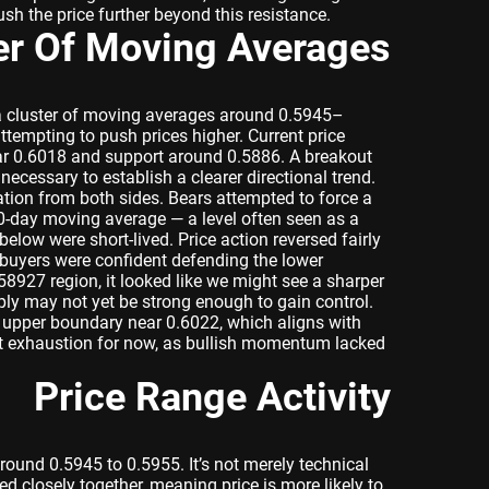
ush the price further beyond this resistance.
er Of Moving Averages
s a cluster of moving averages around 0.5945–
attempting to push prices higher. Current price
ar 0.6018 and support around 0.5886. A breakout
necessary to establish a clearer directional trend.
tion from both sides. Bears attempted to force a
00-day moving average — a level often seen as a
elow were short-lived. Price action reversed fairly
 buyers were confident defending the lower
8927 region, it looked like we might see a sharper
ply may not yet be strong enough to gain control.
an upper boundary near 0.6022, which aligns with
s at exhaustion for now, as bullish momentum lacked
Price Range Activity
ound 0.5945 to 0.5955. It’s not merely technical
d closely together, meaning price is more likely to