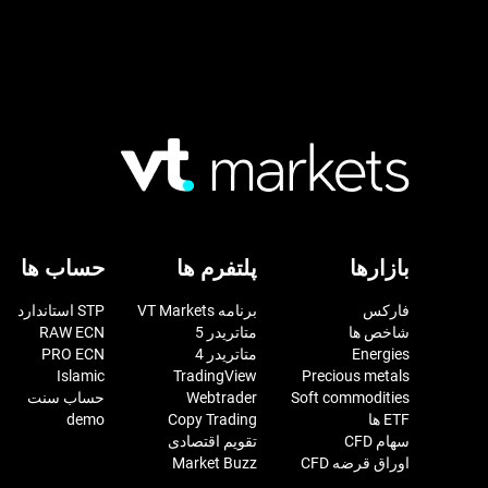
بازارها
پلتفرم ها
حساب ها
فارکس
برنامه VT Markets
STP استاندارد
شاخص ها
متاتریدر 5
RAW ECN
Energies
متاتریدر 4
PRO ECN
Islamic
TradingView
Precious metals
Soft commodities
Webtrader
حساب سنت
ETF ها
Copy Trading
demo
سهام CFD
تقویم اقتصادی
اوراق قرضه CFD
Market Buzz