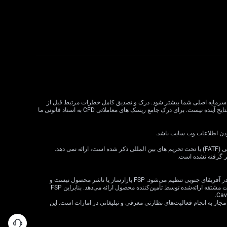
لات CFD می تواند سود و زیان را افزایش دهد و به طور بالقوه از سرمایه اصلی شما بیشتر شود. درک و تصدیق کامل خطرات مرتبط قبل از
معامله CFD بسیار مهم است. قبل از تصمیم گیری در مورد معاملات، وضعیت مالی، اهداف سرمایه گذاری و تحمل ریسک خود را در نظر بگیرید. عملکرد گذشته نشان دهنده نتایج آینده نیست. برای درک جامع ریسک های معاملاتی CFD به اسناد قانونی ما
VT Markets خدمات خود را به ساکنان برخی حوزه های قضایی، از جمله اما نه محدود به ایالات متحده، سنگاپور، هند، روسیه و هر حوزه قضایی که توسط گروه ویژه اقدام مالی (FATF) یا تحت تحریم های بین المللی ذکر شده است، ارائه نمی دهد.
ظر گرفته نشده است.
· VT Markets (Pty) Ltd یک ارائه‌دهنده خدمات مالی مجاز است (شماره FSP: 50865، شماره ثبت شرکت: 2015/072049/07) («FSP») که توسط مرجع رفتار بخش مالی در آفریقای جنوبی تنظیم می‌شود. FSP بازارساز یا ناشر محصول نیست و
صرفاً به‌عنوان یک واسطه مطابق با قانون FAIS بین مشتری و VT Markets Limited («تأمین‌کننده محصول») عمل می‌کند و فقط خدمات واسطه‌گری را در ارتباط با محصولات مشتقه ارائه‌شده توسط تأمین‌کننده محصول ارائه می‌دهد. بنابراین FSP
 شرکت VT Markets (Pty) Ltd – شعبه دبی توسط سازمان بازارهای سرمایه امارات متحده عربی (CMA) تحت مجوز شماره 20200000299 به عنوان دارنده مجوز دسته 5 مجاز به انجام فعالیت‌های نظارتی معرفی و تبلیغاتی در امارات است. این