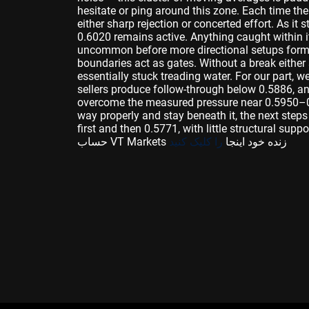
hesitate or ping around this zone. Each time th
either sharp rejection or concerted effort. As i
0.6020 remains active. Anything caught within it
uncommon before more directional setups form, b
boundaries act as gates. Without a break either 
essentially stuck treading water. For our part, w
sellers produce follow-through below 0.5886, an
overcome the measured pressure near 0.5950–0
way properly and stay beneath it, the next ste
first and then 0.5771, with little struc. اکنون تجارت را شروع کنید – برای ایجاد
حساب VT Markets زنده خود اینجا
را کلیک کنید