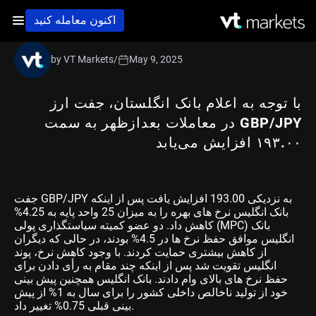
اکنون معامله کنید
by VT Markets
/
May 9, 2025
با توجه به اعلام بانک انگلستان، جفت ارز
GBP/JPY در معاملات بعدازظهر به سمت
۱۹۳.۰۰ افزایش می‌یابد
جفت GBP/JPY به نزدیکی 193.00 افزایش یافت پس از اینکه
بانک انگلیس نرخ های بهره را به میزان 25 واحد پایه به 4.25%
کاهش داد. دو عضو کمیته سیاستگذاری پولی (MPC) بانک
انگلیس موافق حفظ نرخ ها در 4.5% بودند، در حالی که دیگران
از کاهش بیشتری حمایت کردند. با وجود کاهش نرخ، پوند
انگلیس تقویت شد پس از اینکه چند مقام به رأی دادن برای
حفظ نرخ های بالای وام دادند. بانک انگلیس همچنین پیش بینی
خود از تولید ناخالص داخلی کشور را برای سال به 1% از پیش
بینی قبلی 0.75% تغییر داد.