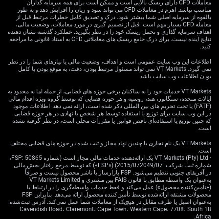
معاملات CFD دارای ریسک بالایی است و ممکن است برای همه سرمایه گذاران
جهانی — عمدتاً ناشی از واشنگتن — را اضافه کنید و در نهایت با
مناسب نباشد. اهرم در معاملات CFD می تواند سود و زیان را افزایش دهد و به طور
ارزی مواجهیم که همچنان در برابر فشارهای خارجی آسیب‌پذیر
بالقوه از سرمایه اصلی شما بیشتر شود. درک و تصدیق کامل خطرات مرتبط قبل از
باقی می‌ماند. بانک ژاپن این موضوع را می‌داند، معامله‌گران این
معامله CFD بسیار مهم است. قبل از تصمیم گیری در مورد معاملات، وضعیت مالی،
اهداف سرمایه گذاری و تحمل ریسک خود را در نظر بگیرید. عملکرد گذشته نشان دهنده
را می‌بینند و مواضع ین این نرمش زیرین را منعکس می‌کند.
نتایج آینده نیست. برای درک جامع ریسک های معاملاتی CFD به اسناد قانونی ما مراجعه
برای کسانی که قراردادهایی را معامله می‌کنند که به تفاوت
کنید.
سود و انحراف سیاست حساس هستند، گSpread GBP/JPY به
طور فزاینده‌ای معقول به نظر می‌رسد. پوند یک مزیت نسبی
اطلاعات این وب سایت عمومی است و اهداف، وضعیت مالی یا نیازهای شما را در نظر
نمی گیرد. VT Markets نمی تواند مسئول مرتبط بودن، دقت، به موقع بودن یا کامل
دربازده ارائه می‌دهد و پیام‌های فعلی بانک مرکزی از حفظ این
بودن اطلاعات وب سایت باشد.
اختلاف برای مدت طولانی‌تر حمایت می‌کند. پیشنهاد می‌شود که
بر روی جلسات آینده بانک انگلیس تمرکز کنید، به ویژه اگر
VT Markets خدمات خود را به ساکنان برخی حوزه های قضایی، از جمله اما نه محدود به
اعضای بیشتری از کمیته شروع به ابراز احتیاط در مورد تسهیل
ایالات متحده، سنگاپور، هند، روسیه و هر حوزه قضایی که توسط گروه ویژه اقدام مالی
(FATF) یا تحت تحریم های بین المللی ذکر شده است، ارائه نمی دهد. اطلاعات موجود
بیشتر کنند. قیمت‌گذاری برای تغییرات آینده نرخ می‌تواند به
در این وب سایت برای توزیع یا استفاده توسط هر شخص یا نهادی در هر حوزه قضایی
سرعت تغییر کند، بنابراین معامله‌گران گزینه‌ها ممکن است در
که چنین توزیع یا استفاده‌ای ناقض قوانین یا مقررات محلی است، در نظر گرفته نشده
استرادل‌های کوتاه‌مدت یا حتی تبعیض جهتی ارزش پیدا کنند، به
است.
ویژه در اطراف انتشار صورتجلسات MPC. در دوره‌هایی مانند
VT Markets یک نام تجاری با چندین نهاد مجاز و ثبت شده در حوزه های قضایی مختلف
این — که اقدام‌های سیاستی و قوت ارز به طرز مرتب همخوانی
است.
ندارند — بهتر است کمتر بر روی کاهش‌های سرخطی تمرکز
· VT Markets (Pty) Ltd یک ارائه‌دهنده خدمات مالی مجاز است (شماره FSP: 50865،
کنیم و بیشتر بر روی آنچه تغییر نمی‌کند. کنترل تورم همچنان در
شماره ثبت شرکت: 2015/072049/07) («FSP») که توسط مرجع رفتار بخش مالی
در آفریقای جنوبی تنظیم می‌شود. FSP بازارساز یا ناشر محصول نیست و صرفاً
نظر است، فشردن ممکن است به طور کامل در برخی حوزه‌ها
به‌عنوان یک واسطه مطابق با قانون FAIS بین مشتری و VT Markets Limited
از روی میز خارج نباشد و راهنمایی‌های آینده به طور عمدی غیر
(«تأمین‌کننده محصول») عمل می‌کند و فقط خدمات واسطه‌گری را در ارتباط با
خاص به نظر می‌رسد تا انعطاف‌پذیری را حفظ کند. تمامی این
محصولات مشتقه ارائه‌شده توسط تأمین‌کننده محصول ارائه می‌دهد. بنابراین FSP
موارد که بر روی یک تنظیم تجاری جهانی ضعیف گسترش یافته،
به‌عنوان اصیل یا طرف مقابل در هیچ‌یک از معاملات شما عمل نمی‌کند. آدرس ثبت‌شده:
18 Cavendish Road، Claremont، Cape Town، Western Cape، 7708، South
شرایطی را ایجاد می‌کند که نیاز به موقعیت‌گیری واضح دارد. ما
Africa.