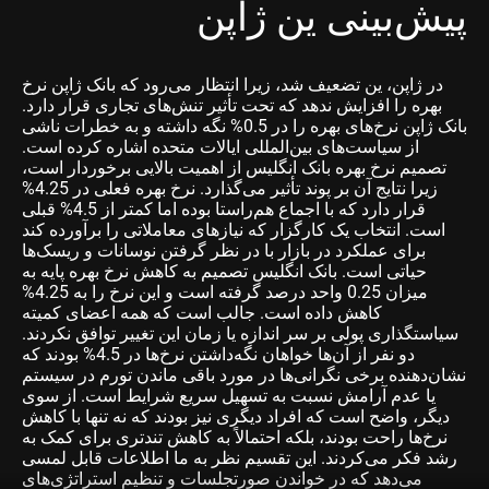
پیش‌بینی ین ژاپن
در ژاپن، ین تضعیف شد، زیرا انتظار می‌رود که بانک ژاپن نرخ
بهره را افزایش ندهد که تحت تأثیر تنش‌های تجاری قرار دارد.
بانک ژاپن نرخ‌های بهره را در 0.5% نگه داشته و به خطرات ناشی
از سیاست‌های بین‌المللی ایالات متحده اشاره کرده است.
تصمیم نرخ بهره بانک انگلیس از اهمیت بالایی برخوردار است،
زیرا نتایج آن بر پوند تأثیر می‌گذارد. نرخ بهره فعلی در 4.25%
قرار دارد که با اجماع هم‌راستا بوده اما کمتر از 4.5% قبلی
است. انتخاب یک کارگزار که نیازهای معاملاتی را برآورده کند
برای عملکرد در بازار با در نظر گرفتن نوسانات و ریسک‌ها
حیاتی است. بانک انگلیس تصمیم به کاهش نرخ بهره پایه به
میزان 0.25 واحد درصد گرفته است و این نرخ را به 4.25%
کاهش داده است. جالب است که همه اعضای کمیته
سیاستگذاری پولی بر سر اندازه یا زمان این تغییر توافق نکردند.
دو نفر از آن‌ها خواهان نگه‌داشتن نرخ‌ها در 4.5% بودند که
نشان‌دهنده برخی نگرانی‌ها در مورد باقی ماندن تورم در سیستم
یا عدم آرامش نسبت به تسهیل سریع شرایط است. از سوی
دیگر، واضح است که افراد دیگری نیز بودند که نه تنها با کاهش
نرخ‌ها راحت بودند، بلکه احتمالاً به کاهش تندتری برای کمک به
رشد فکر می‌کردند. این تقسیم نظر به ما اطلاعات قابل لمسی
می‌دهد که در خواندن صورتجلسات و تنظیم استراتژی‌های