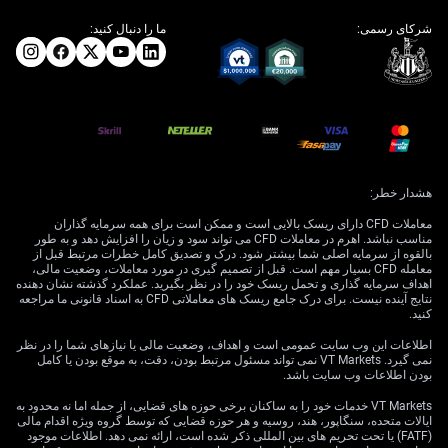
شرکای رسمی:
ما را دنبال کنید:
هشدار خطر:
معاملات CFD دارای ریسک بالایی است و ممکن است برای همه سرمایه گذاران
مناسب نباشد. اهرم در معاملات CFD می تواند سود و زیان را افزایش دهد و به طور
بالقوه از سرمایه اصلی شما بیشتر شود. درک و تصدیق کامل خطرات مرتبط قبل از
معامله CFD بسیار مهم است. قبل از تصمیم گیری در مورد معاملات، وضعیت مالی،
اهداف سرمایه گذاری و تحمل ریسک خود را در نظر بگیرید. عملکرد گذشته نشان دهنده
نتایج آینده نیست. برای درک جامع ریسک های معاملاتی CFD به اسناد قانونی ما مراجعه
کنید.
اطلاعات این وب سایت عمومی است و اهداف، وضعیت مالی یا نیازهای شما را در نظر
نمی گیرد. VT Markets نمی تواند مسئول مرتبط بودن، دقت، به موقع بودن یا کامل
بودن اطلاعات وب سایت باشد.
VT Markets خدمات خود را به ساکنان برخی حوزه های قضایی، از جمله اما نه محدود به
ایالات متحده، سنگاپور، هند، روسیه و هر حوزه قضایی که توسط گروه ویژه اقدام مالی
(FATF) یا تحت تحریم های بین المللی ذکر شده است، ارائه نمی دهد. اطلاعات موجود