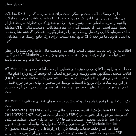
که در میان سهم‌های دیگر کم‌نظیر است. (شرکت بورسی:
هشدار خطر:
شرکتی که سهامش در بورس معامله می‌شود؛ صرافی
معاملات CFD دارای ریسک بالایی است و ممکن است برای همه سرمایه گذاران
رمزارز: سایت/اپ خریدوفروش ارز دیجیتال)
مناسب نباشد. اهرم در معاملات CFD می تواند سود و زیان را افزایش دهد و به طور
بالقوه از سرمایه اصلی شما بیشتر شود. درک و تصدیق کامل خطرات مرتبط قبل از
معامله CFD بسیار مهم است. قبل از تصمیم گیری در مورد معاملات، وضعیت مالی،
آزمون باور به بیت‌کوین
اهداف سرمایه گذاری و تحمل ریسک خود را در نظر بگیرید. عملکرد گذشته نشان دهنده
نتایج آینده نیست. برای درک جامع ریسک های معاملاتی CFD به اسناد قانونی ما مراجعه
Strategy (MSTR) فقط یک سهم نرم‌افزاری نیست. این سهم
کنید.
عملاً به «نماینده» احساس بازار نسبت به بیت‌کوین تبدیل
اطلاعات این وب سایت عمومی است و اهداف، وضعیت مالی یا نیازهای شما را در نظر
شده، با یک لایه سازوکار مالی که هم رشد و هم افت را
نمی گیرد. VT Markets نمی تواند مسئول مرتبط بودن، دقت، به موقع بودن یا کامل
بودن اطلاعات وب سایت باشد.
شدیدتر می‌کند. (نماینده/پروکسی: چیزی که به‌جای چیز دیگر
رفتار می‌کند؛ سازوکار مالی: روش‌های تأمین پول و چیدن
VT Markets خدمات خود را به ساکنان برخی حوزه های قضایی، از جمله اما نه محدود به
ساختار بدهی/سهام)
ایالات متحده، سنگاپور، هند، روسیه و هر حوزه قضایی که توسط گروه ویژه اقدام مالی
(FATF) یا تحت تحریم های بین المللی ذکر شده است، ارائه نمی دهد. اطلاعات موجود
در این وب سایت برای توزیع یا استفاده توسط هر شخص یا نهادی در هر حوزه قضایی
این هویت هم جذاب است و هم پرریسک. وقتی بیت‌کوین بالا
که چنین توزیع یا استفاده‌ای ناقض قوانین یا مقررات محلی است، در نظر گرفته نشده
می‌رود، MSTR می‌تواند کسانی را جذب کند که سود بیشتری
است.
نسبت به خود BTC می‌خواهند. وقتی بیت‌کوین پایین می‌آید،
VT Markets یک نام تجاری با چندین نهاد مجاز و ثبت شده در حوزه های قضایی مختلف
همین ساختار برعکس عمل می‌کند؛ چون معامله‌گران فقط
است.
ارزشِ قرار گرفتن در معرض بیت‌کوین را دوباره قیمت‌گذاری
· VT Markets (Pty) Ltd یک ارائه‌دهنده خدمات مالی مجاز است (شماره FSP: 50865،
شماره ثبت شرکت: 2015/072049/07) («FSP») که توسط مرجع رفتار بخش مالی
نمی‌کنند، بلکه «اضافه‌قیمتِ اعتماد» به کل مدل Strategy را
در آفریقای جنوبی تنظیم می‌شود. FSP بازارساز یا ناشر محصول نیست و صرفاً
هم دوباره می‌سنجند. (قرار گرفتن در معرض: میزان اثرپذیری
به‌عنوان یک واسطه مطابق با قانون FAIS بین مشتری و VT Markets Limited
از یک دارایی؛ اضافه‌قیمت/پریمیوم: قیمتی بالاتر از ارزش پایه
(«تأمین‌کننده محصول») عمل می‌کند و فقط خدمات واسطه‌گری را در ارتباط با
محصولات مشتقه ارائه‌شده توسط تأمین‌کننده محصول ارائه می‌دهد. بنابراین FSP
به دلیل امید یا اعتماد)