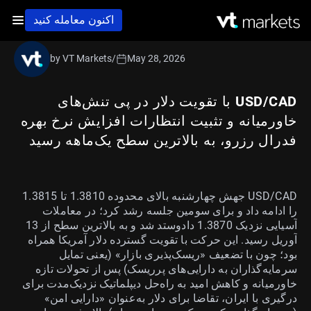
اکنون معامله کنید
by VT Markets
/
May 28, 2026
USD/CAD با تقویت دلار در پی تنش‌های
خاورمیانه و تثبیت انتظارات افزایش نرخ بهره
فدرال رزرو، به بالاترین سطح یک‌ماهه رسید
USD/CAD جهش چهارشنبه بالای محدوده 1.3810 تا 1.3815
را ادامه داد و برای سومین جلسه رشد کرد؛ در معاملات
آسیایی نزدیک 1.3870 دادوستد شد و به بالاترین سطح از 13
آوریل رسید. این حرکت با تقویت گسترده دلار آمریکا همراه
بود؛ چون با تضعیف «ریسک‌پذیری بازار» (یعنی تمایل
سرمایه‌گذاران به دارایی‌های پرریسک) پس از تحولات تازه
خاورمیانه و کاهش امید به راه‌حل دیپلماتیک نزدیک‌مدت برای
درگیری با ایران، تقاضا برای دلار به‌عنوان «دارایی امن»