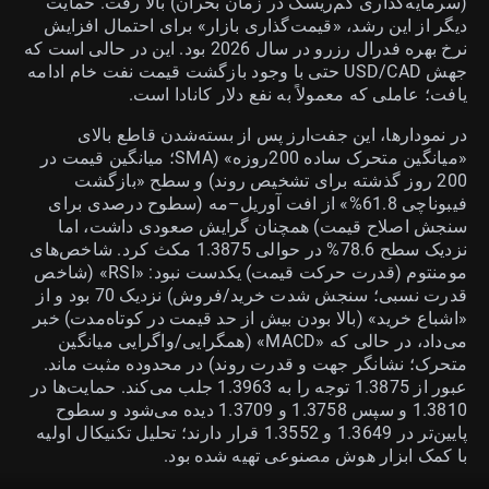
(سرمایه‌گذاری کم‌ریسک در زمان بحران) بالا رفت. حمایت
دیگر از این رشد، «قیمت‌گذاری بازار» برای احتمال افزایش
نرخ بهره فدرال رزرو در سال 2026 بود. این در حالی است که
جهش USD/CAD حتی با وجود بازگشت قیمت نفت خام ادامه
یافت؛ عاملی که معمولاً به نفع دلار کانادا است.
در نمودارها، این جفت‌ارز پس از بسته‌شدن قاطع بالای
«میانگین متحرک ساده 200روزه» (SMA؛ میانگین قیمت در
200 روز گذشته برای تشخیص روند) و سطح «بازگشت
فیبوناچی 61.8%» از افت آوریل–مه (سطوح درصدی برای
سنجش اصلاح قیمت) همچنان گرایش صعودی داشت، اما
نزدیک سطح 78.6% در حوالی 1.3875 مکث کرد. شاخص‌های
مومنتوم (قدرت حرکت قیمت) یکدست نبود: «RSI» (شاخص
قدرت نسبی؛ سنجش شدت خرید/فروش) نزدیک 70 بود و از
«اشباع خرید» (بالا بودن بیش از حد قیمت در کوتاه‌مدت) خبر
می‌داد، در حالی که «MACD» (همگرایی/واگرایی میانگین
متحرک؛ نشانگر جهت و قدرت روند) در محدوده مثبت ماند.
عبور از 1.3875 توجه را به 1.3963 جلب می‌کند. حمایت‌ها در
1.3810 و سپس 1.3758 و 1.3709 دیده می‌شود و سطوح
پایین‌تر در 1.3649 و 1.3552 قرار دارند؛ تحلیل تکنیکال اولیه
با کمک ابزار هوش مصنوعی تهیه شده بود.