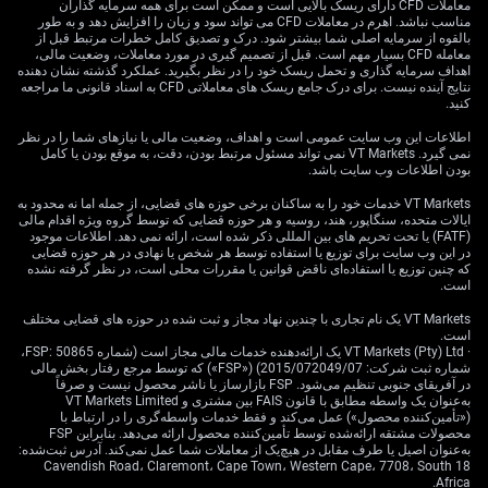
نشست ژوئیه فدرال رزرو در نظر گرفته است. این وضعیت با
معاملات CFD دارای ریسک بالایی است و ممکن است برای همه سرمایه گذاران
مناسب نباشد. اهرم در معاملات CFD می تواند سود و زیان را افزایش دهد و به طور
کانادا متفاوت است؛ جایی که تورم روی 2.7% و در سطحی
بالقوه از سرمایه اصلی شما بیشتر شود. درک و تصدیق کامل خطرات مرتبط قبل از
قابل‌کنترل‌تر قرار دارد.
معامله CFD بسیار مهم است. قبل از تصمیم گیری در مورد معاملات، وضعیت مالی،
اهداف سرمایه گذاری و تحمل ریسک خود را در نظر بگیرید. عملکرد گذشته نشان دهنده
نتایج آینده نیست. برای درک جامع ریسک های معاملاتی CFD به اسناد قانونی ما مراجعه
این اختلاف مسیر سیاست پولی بین فدرال رزروی که شاید
کنید.
دوباره نرخ را بالا ببرد و «بانک مرکزی کانادا» که فعلاً رویکرد
خنثی دارد، به سود USD/CAD عمل می‌کند. حتی با رشد نفت
اطلاعات این وب سایت عمومی است و اهداف، وضعیت مالی یا نیازهای شما را در نظر
نمی گیرد. VT Markets نمی تواند مسئول مرتبط بودن، دقت، به موقع بودن یا کامل
WTI تا حدود 85 دلار برای هر بشکه (WTI نوعی نفت خام
بودن اطلاعات وب سایت باشد.
معیار آمریکا)، اثر مثبت آن بر دلار کانادا تحت‌الشعاع قرار
VT Markets خدمات خود را به ساکنان برخی حوزه های قضایی، از جمله اما نه محدود به
گرفته است. در گذشته نیز دوره‌های مشابه اختلاف سیاست
ایالات متحده، سنگاپور، هند، روسیه و هر حوزه قضایی که توسط گروه ویژه اقدام مالی
پولی، مانند سال 2022، به تقویت نسبتاً پایدار دلار آمریکا در
(FATF) یا تحت تحریم های بین المللی ذکر شده است، ارائه نمی دهد. اطلاعات موجود
برابر «لونی» (اصطلاح رایج برای دلار کانادا) انجامیده است.
در این وب سایت برای توزیع یا استفاده توسط هر شخص یا نهادی در هر حوزه قضایی
که چنین توزیع یا استفاده‌ای ناقض قوانین یا مقررات محلی است، در نظر گرفته نشده
است.
VT Markets یک نام تجاری با چندین نهاد مجاز و ثبت شده در حوزه های قضایی مختلف
است.
· VT Markets (Pty) Ltd یک ارائه‌دهنده خدمات مالی مجاز است (شماره FSP: 50865،
شماره ثبت شرکت: 2015/072049/07) («FSP») که توسط مرجع رفتار بخش مالی
در آفریقای جنوبی تنظیم می‌شود. FSP بازارساز یا ناشر محصول نیست و صرفاً
به‌عنوان یک واسطه مطابق با قانون FAIS بین مشتری و VT Markets Limited
(«تأمین‌کننده محصول») عمل می‌کند و فقط خدمات واسطه‌گری را در ارتباط با
محصولات مشتقه ارائه‌شده توسط تأمین‌کننده محصول ارائه می‌دهد. بنابراین FSP
به‌عنوان اصیل یا طرف مقابل در هیچ‌یک از معاملات شما عمل نمی‌کند. آدرس ثبت‌شده:
18 Cavendish Road، Claremont، Cape Town، Western Cape، 7708، South
Africa.