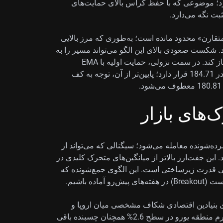
ی» (RSI) 14روزه نزدیک 51 قرار دارد؛ موضوعی که با حفظ کراس بالای حمایت‌های
بت نگه می‌دارد.
تقارن» محدود مانده است؛ به‌طوری که مرز بالایی
18 و مرز پایینی نزدیک 183.60 قرار دارد. شکست صعودی بالای این الگو می‌تواند مسیر را به
سمت سقف تاریخی 187.95 که در 17 آوریل ثبت شده، باز کند. در سمت نزولی، حمایت اولیه با EMA
50روزه در 184.91 هم‌راستا است و سپس EMA 9روزه در 184.71 قرار دارد؛ پایین‌تر از آن، توجه به کف
‌های بازار
EUR/ در یک محدوده فشرده‌شونده معامله می‌شود؛ سیگنالی که می‌تواند از
این جفت‌ارز بالاتر از میانگین‌های متحرک کلیدی در
ده وجود نوعی قدرت زیرساختی است. این الگوی جمع‌شونده که
ه باشیم.
ی بنیادین اقتصادی شکاف مشخصی میان اروپا و
ژاپن را نشان می‌دهد. آخرین آمارها بیانگر آن است که تورم منطقه یورو در سطح 2.6% همچنان چسبنده باقی