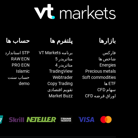
بازارها
پلتفرم ها
حساب ها
فارکس
برنامه VT Markets
STP استاندارد
شاخص ها
متاتریدر 5
RAW ECN
Energies
متاتریدر 4
PRO ECN
Islamic
TradingView
Precious metals
Soft commodities
Webtrader
حساب سنت
ETF ها
Copy Trading
demo
سهام CFD
تقویم اقتصادی
اوراق قرضه CFD
Market Buzz