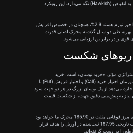
مانده و «بانک مرکزی اروپا» را در مسیر سیاستی متمایل به انقباض (Hawkish) نگه می‌دارد. این رویکرد
در همین حال، «بانک مرکزی ژاپن» حتی با وجود گزارش اخیر تورم هسته 2.8%، همچنان در خصوص افزایش
خ بهره، طی دو سال گذشته محرک اصلی قدرت
ناریوهای شکست
استراتژی مؤثر، «خرید نوسان» است. خرید
«استرادل» آپشنی (Options Straddle) که شامل خرید هم‌زمان اختیار خرید (Call) و اختیار فروش (Put) با
جازه می‌دهد از یک نوسان بزرگ در هر دو جهت سود
ون نیاز به پیش‌بینی دقیق جهت، از شکست قیمت
برای افرادی که دیدگاه صعودی دارند، شکست پایدار بالای مرز فوقانی مثلث در 185.90 محرک ما خواهد بود.
در آن صورت، به سراغ خرید اختیار خرید می‌رویم و سقف تاریخی 187.95 ثبت‌شده در آوریل را هدف قرار
طع را در دست گرفته‌اند.