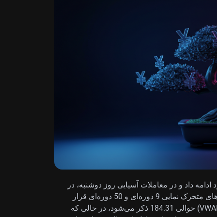
ود ادامه داد و در معاملات آسیایی روز دوشنبه، در
نزدیکی 185.00 معامله شد؛ پس از آنکه بالاتر از میانگین‌های متحرک نمایی 9 دوره‌ای و 50 دوره‌ای قرار
گرفت. «میانگین قیمت وزنی بر اساس حجم معامله» (VWAP) حوالی 184.31 ذکر می‌شود، در حالی که