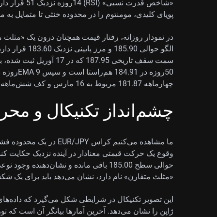
«شاخص قدرت نسب
پویای کلیدی، مومنتوم را در محدوده خنثی تا متمایل به مث
در نمودار روزانه، رفتار قیمت همچنان درون یک «مثلث م
الگو حوالی 5.90
چهارماهه 181.87 مربوط به 16 مارس و کف شش‌ماهه 180.81 معطوف می‌شود.
چشم‌انداز تکنیکال و محرک
ما مشاهده می‌کنیم کراس JPY
وقوع یک حرکت قیمتی معنادار در آینده نزدیک حکایت کند. 
حوالی سطح 185.00 باقی مانده و نشان‌دهن
«مثلث متقارن» نام دارد، نشان می‌دهد باید برای یک شکست (Breakout) در هفته‌های پیش‌رو آماد
این تصویر تکنیکال در شرایطی شکل می‌گیرد که داده‌ها