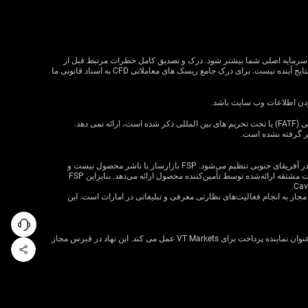
لات CFD می تواند سود و زیان را افزایش دهد و به طور بالقوه از سرمایه اصلی شما بیشتر شود. درک و تصدیق کامل خطرات مرتبط قبل از
معامله CFD بسیار مهم است. قبل از تصمیم گیری در مورد معاملات، وضعیت مالی، اهداف سرمایه گذاری و تحمل ریسک خود را در نظر بگیرید. عملکرد گذشته نشان دهنده نتایج آینده نیست. برای درک جامع ریسک های معاملاتی CFD به اسناد قانونی ما
VT Markets خدمات خود را به ساکنان برخی حوزه های قضایی، از جمله اما نه محدود به ایالات متحده، سنگاپور، هند، روسیه و هر حوزه قضایی که توسط گروه ویژه اقدام مالی (FATF) یا تحت تحریم های بین المللی ذکر شده است، ارائه نمی دهد.
ظر گرفته نشده است.
· VT Markets (Pty) Ltd یک ارائه‌دهنده خدمات مالی مجاز است (شماره FSP: 50865، شماره ثبت شرکت: 2015/072049/07) («FSP») که توسط مرجع رفتار بخش مالی در آفریقای جنوبی تنظیم می‌شود. FSP بازارساز یا ناشر محصول نیست و
صرفاً به‌عنوان یک واسطه مطابق با قانون FAIS بین مشتری و VT Markets Limited («تأمین‌کننده محصول») عمل می‌کند و فقط خدمات واسطه‌گری را در ارتباط با محصولات مشتقه ارائه‌شده توسط تأمین‌کننده محصول ارائه می‌دهد. بنابراین FSP
 شرکت VT Markets (Pty) Ltd – شعبه دبی توسط سازمان بازارهای سرمایه امارات متحده عربی (CMA) تحت مجوز شماره 20200000299 به عنوان دارنده مجوز دسته 5 مجاز به انجام فعالیت‌های نظارتی معرفی و تبلیغاتی در امارات است. این
VT Markets Ltd، ثبت شده در جمهوری قبرس با شماره ثبت HE436466 و آدرس ثبت شده در اسقف اعظم ماکاریوس III، 160، طبقه 1، 3026، لیماسول، قبرس، تنها به عنوان نماینده پرداخت برای VT Markets عمل می کند. این نهاد در قبرس مجاز
فوراً با تیم ما گفتگو کنید