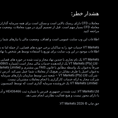
هشدار خطر:
مراجعه کنید.
اطلاعات این وب سایت عمومی است و اهداف، وضعیت مالی یا نیازهای شما را در نظر نمی گیرد. VT Markets نمی تواند مسئول مرتبط بودن، دقت، به موقع بودن 
اطلاعات موجود در این وب سایت برای توزیع یا استفاده توسط هر شخص یا نهاد
VT Markets یک نام تجاری با چندین نهاد مجاز و ثبت شده در حوزه های قضایی مختلف است.
به‌عنوان اصیل یا طرف مقابل در هیچ‌یک از معاملات شما عمل نمی‌کند. آدرس ثبت‌شده: 18 ، Claremont، Cape Town، Western Cape، 7708، South Africa
شرکت مجاز به ارائه خدمات کارگزاری یا انجام معاملات مشتریان نیست.
· VT Markets Limited یک فروشنده سرمایه گذاری است که توسط کمیسیون خدمات مالی موریس (FSC) تحت مجوز شماره GB23202269 مجاز و تحت نظارت است.
یا دارای مجوز نیست و هیچ فعالیت نظارتی انجام نمی دهد.
حق چاپ © 2026 VT Markets.