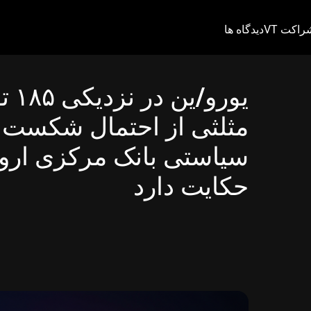
راکت VT
دیدگاه ها
یور
مثلثی از احتمال شکست ق
سیاستی بانک مرکزی اروپا
حکایت دارد