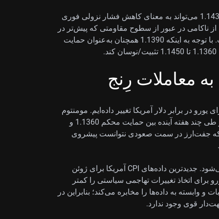
مقاومت کوتاه‌مدت در 1.1420 دیده می‌شود و عبور از 1.1430 می‌تواند به معنای کاهش فشار نزولی فوری
ز ناکامی در عبور از سطوح مقاومتی که پیش‌تر در
1.1470 و 1.1500 مشخص شده بودند، کمرنگ شده است. با توجه به اینکه 1.1390 همچنان به‌عنوان حمایت
.
ه معاملات رِنج
یورو در برابر دلار آمریکا تغییر داده‌ایم. مومنتوم
صعودی فروکش کرده و اکنون انتظار داریم این جفت‌ارز طی چند هفته آینده بین حمایت محکم 1.1360 و
آن رخ داد که جفت‌ارز در سمت صعودی نتوانست پیشروی
این چشم‌انداز خنثی با تصویر کلان اقتصادی نیز تقویت می‌شود. جدیدترین داده‌های CPI آمریکا برای ژوئن
ر فدرال رزرو برای اتخاذ تغییرات تهاجمی سیاستی را کمتر
 و وابسته به داده‌ها را مخابره می‌کند؛ بنابراین در
دار قوی وجود ندارد.