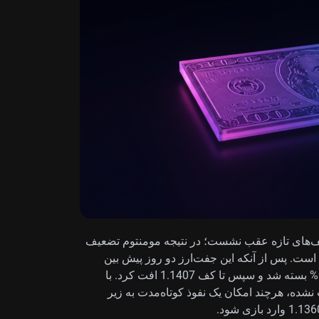
از سقف‌های تازه عقب نشست؛ در نتیجه مومنتوم تضعیف
است. پس از آنکه این جفت‌ارز دو روز پیش بین
1.1408 تا 1.1444 معامله شد، در 1.1440 و با رشد 0.04% بسته شد و سپس تا کف 1.1407 افت کرد. با
نشده، هرچند امکان یک نفوذ کوتاه‌مدت به زیر