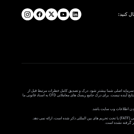
ال کنید:
لات CFD می تواند سود و زیان را افزایش دهد و به طور بالقوه از سرمایه اصلی شما بیشتر شود. درک و تصدیق کامل خطرات مرتبط قبل از
معامله CFD بسیار مهم است. قبل از تصمیم گیری در مورد معاملات، وضعیت مالی، اهداف سرمایه گذاری و تحمل ریسک خود را در نظر بگیرید. عملکرد گذشته نشان دهنده نتایج آینده نیست. برای درک جامع ریسک های معاملاتی CFD به اسناد قانونی ما
VT Markets خدمات خود را به ساکنان برخی حوزه های قضایی، از جمله اما نه محدود به ایالات متحده، سنگاپور، هند، روسیه و هر حوزه قضایی که توسط گروه ویژه اقدام مالی (FATF) یا تحت تحریم های بین المللی ذکر شده است، ارائه نمی دهد.
ظر گرفته نشده است.