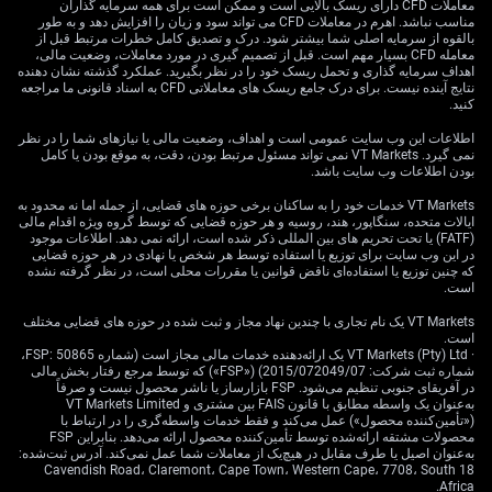
آماده بود.
معاملات CFD دارای ریسک بالایی است و ممکن است برای همه سرمایه گذاران
مناسب نباشد. اهرم در معاملات CFD می تواند سود و زیان را افزایش دهد و به طور
بالقوه از سرمایه اصلی شما بیشتر شود. درک و تصدیق کامل خطرات مرتبط قبل از
این واگرایی سیاستی اکنون به یک واقعیت آماری روشن تبدیل
معامله CFD بسیار مهم است. قبل از تصمیم گیری در مورد معاملات، وضعیت مالی،
شده است. در حالی‌که PCE هسته آمریکا به سقف چندساله
اهداف سرمایه گذاری و تحمل ریسک خود را در نظر بگیرید. عملکرد گذشته نشان دهنده
3.4% رسیده، برآوردهای اولیه یورواستات نشان می‌دهد
نتایج آینده نیست. برای درک جامع ریسک های معاملاتی CFD به اسناد قانونی ما مراجعه
کنید.
شاخص هماهنگ قیمت مصرف‌کننده (HICP) در منطقه یورو با
فاصله قابل‌توجهی و در سطح 2.9% عقب‌تر است. این تفاوت
اطلاعات این وب سایت عمومی است و اهداف، وضعیت مالی یا نیازهای شما را در نظر
نمی گیرد. VT Markets نمی تواند مسئول مرتبط بودن، دقت، به موقع بودن یا کامل
معنادار تورمی به فدرال‌رزرو اختیار بیشتری برای انقباض
بودن اطلاعات وب سایت باشد.
می‌دهد؛ در حالی‌که ECB محتاط باقی می‌ماند.
VT Markets خدمات خود را به ساکنان برخی حوزه های قضایی، از جمله اما نه محدود به
استراتژی معاملاتی: اختیار
ایالات متحده، سنگاپور، هند، روسیه و هر حوزه قضایی که توسط گروه ویژه اقدام مالی
(FATF) یا تحت تحریم های بین المللی ذکر شده است، ارائه نمی دهد. اطلاعات موجود
در این وب سایت برای توزیع یا استفاده توسط هر شخص یا نهادی در هر حوزه قضایی
معامله، فیوچرز و معاملات
که چنین توزیع یا استفاده‌ای ناقض قوانین یا مقررات محلی است، در نظر گرفته نشده
است.
کری
VT Markets یک نام تجاری با چندین نهاد مجاز و ثبت شده در حوزه های قضایی مختلف
است.
· VT Markets (Pty) Ltd یک ارائه‌دهنده خدمات مالی مجاز است (شماره FSP: 50865،
شماره ثبت شرکت: 2015/072049/07) («FSP») که توسط مرجع رفتار بخش مالی
در آفریقای جنوبی تنظیم می‌شود. FSP بازارساز یا ناشر محصول نیست و صرفاً
بر این اساس، به خرید اختیار فروش (Put) روی EUR/USD با
به‌عنوان یک واسطه مطابق با قانون FAIS بین مشتری و VT Markets Limited
سررسیدهای آگوست و سپتامبر نگاه می‌کنیم. قیمت‌های
(«تأمین‌کننده محصول») عمل می‌کند و فقط خدمات واسطه‌گری را در ارتباط با
محصولات مشتقه ارائه‌شده توسط تأمین‌کننده محصول ارائه می‌دهد. بنابراین FSP
اعمال پایین‌تر از سطح 1.1300 مانند 1.1250 و 1.1200 برای
به‌عنوان اصیل یا طرف مقابل در هیچ‌یک از معاملات شما عمل نمی‌کند. آدرس ثبت‌شده:
شکار موج بعدی نزول جذاب به نظر می‌رسند. این راهبرد
18 Cavendish Road، Claremont، Cape Town، Western Cape، 7708، South
امکان کسب سود از افت یورو را فراهم می‌کند و در عین حال
Africa.