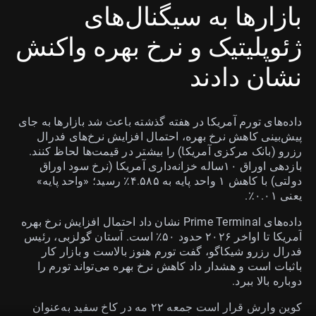
بازارها به سیگنال‌های
ژئوپلیتیک و نرخ بهره واکنش
نشان دادند
داده‌های تورم آمریکا در هفته گذشته باعث شد بازارها به جای
پیش‌بینی کاهش نرخ بهره، احتمال افزایش نرخ‌های فدرال
رزرو (بانک مرکزی آمریکا) را بیشتر در قیمت‌ها لحاظ کنند.
بازدهی اوراق ۱۰ساله خزانه‌داری آمریکا (نرخ سود اوراق
دولتی) با کاهش ۱ واحد پایه به ۴.۵۸۵٪ رسید؛ «واحد پایه»
یعنی ۰.۰۱٪.
داده‌های Prime Terminal نشان داد احتمال افزایش نرخ بهره
آمریکا تا اواخر ۲۰۲۶ حدود ۵۰٪ است. آستان گولزبی، رئیس
فدرال رزرو شیکاگو، گفت تورم هنوز بالاست و بازار کار
باثبات است و هشدار داد کاهش نرخ بهره می‌تواند تورم را
دوباره بالا ببرد.
کوین وارش قرار است جمعه ۲۲ مه در کاخ سفید به‌عنوان