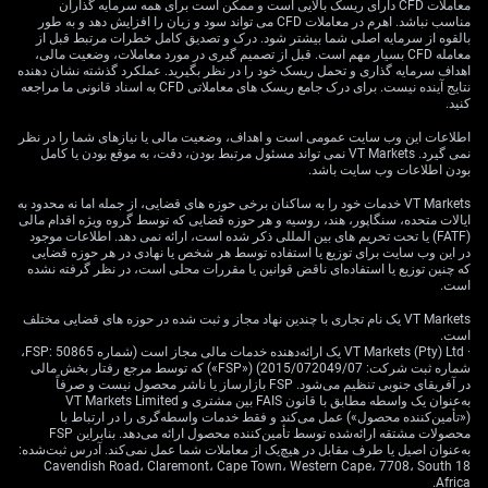
«اختیار معامله» استخراج می‌کند) همین ماه ۱۵٪ افزایش
معاملات CFD دارای ریسک بالایی است و ممکن است برای همه سرمایه گذاران
مناسب نباشد. اهرم در معاملات CFD می تواند سود و زیان را افزایش دهد و به طور
یافته که نشان‌دهنده تداوم تنش است. می‌توان از اختیار
بالقوه از سرمایه اصلی شما بیشتر شود. درک و تصدیق کامل خطرات مرتبط قبل از
معامله روی قراردادهای آتی نفت خام (قراردادی برای خرید/
معامله CFD بسیار مهم است. قبل از تصمیم گیری در مورد معاملات، وضعیت مالی،
فروش در آینده با قیمت مشخص) یا صندوق‌های قابل معامله
اهداف سرمایه گذاری و تحمل ریسک خود را در نظر بگیرید. عملکرد گذشته نشان دهنده
نتایج آینده نیست. برای درک جامع ریسک های معاملاتی CFD به اسناد قانونی ما مراجعه
بورسی انرژی (ETF؛ صندوقی که مثل سهم معامله می‌شود)
کنید.
برای پوشش ریسک جهش‌های ناگهانی قیمت در صورت تشدید
دوباره وضعیت استفاده کرد.
اطلاعات این وب سایت عمومی است و اهداف، وضعیت مالی یا نیازهای شما را در نظر
نمی گیرد. VT Markets نمی تواند مسئول مرتبط بودن، دقت، به موقع بودن یا کامل
بودن اطلاعات وب سایت باشد.
بانک مرکزی اروپا به نظر می‌رسد به افزایش نرخ بهره در
ژوئن نزدیک است، به‌خصوص با توجه به تورم هسته (core
VT Markets خدمات خود را به ساکنان برخی حوزه های قضایی، از جمله اما نه محدود به
ایالات متحده، سنگاپور، هند، روسیه و هر حوزه قضایی که توسط گروه ویژه اقدام مالی
inflation؛ تورمی که اقلام پرنوسان مثل انرژی و غذا را حذف
(FATF) یا تحت تحریم های بین المللی ذکر شده است، ارائه نمی دهد. اطلاعات موجود
می‌کند) که اخیراً برای منطقه یورو ۳.۱٪ گزارش شد و پایین
در این وب سایت برای توزیع یا استفاده توسط هر شخص یا نهادی در هر حوزه قضایی
نمی‌آید. سرمایه‌گذاران اکنون دست‌کم دو افزایش نرخ تا پایان
که چنین توزیع یا استفاده‌ای ناقض قوانین یا مقررات محلی است، در نظر گرفته نشده
است.
سال را برای ECB در قیمت‌ها لحاظ می‌کنند؛ موضوعی که
می‌تواند از یورو در برابر دلار حمایت کند. این مسئله استدلال
VT Markets یک نام تجاری با چندین نهاد مجاز و ثبت شده در حوزه های قضایی مختلف
است.
نگهداری موقعیت خرید یورو (long؛ سود از رشد قیمت) از
· VT Markets (Pty) Ltd یک ارائه‌دهنده خدمات مالی مجاز است (شماره FSP: 50865،
طریق ابزارهای مشتقه (derivatives؛ قراردادهایی که
شماره ثبت شرکت: 2015/072049/07) («FSP») که توسط مرجع رفتار بخش مالی
ارزششان از دارایی پایه می‌آید) را تقویت می‌کند.
در آفریقای جنوبی تنظیم می‌شود. FSP بازارساز یا ناشر محصول نیست و صرفاً
به‌عنوان یک واسطه مطابق با قانون FAIS بین مشتری و VT Markets Limited
(«تأمین‌کننده محصول») عمل می‌کند و فقط خدمات واسطه‌گری را در ارتباط با
متغیر غیرقابل پیش‌بینی برای دلار آمریکا، آغاز کار کوین
محصولات مشتقه ارائه‌شده توسط تأمین‌کننده محصول ارائه می‌دهد. بنابراین FSP
وارش به‌عنوان رئیس فدرال رزرو در این جمعه است؛ سوابق
به‌عنوان اصیل یا طرف مقابل در هیچ‌یک از معاملات شما عمل نمی‌کند. آدرس ثبت‌شده:
18 Cavendish Road، Claremont، Cape Town، Western Cape، 7708، South
او نشان می‌دهد دیدگاه «هاوکیش» دارد (تمایل به سخت‌گیری
Africa.