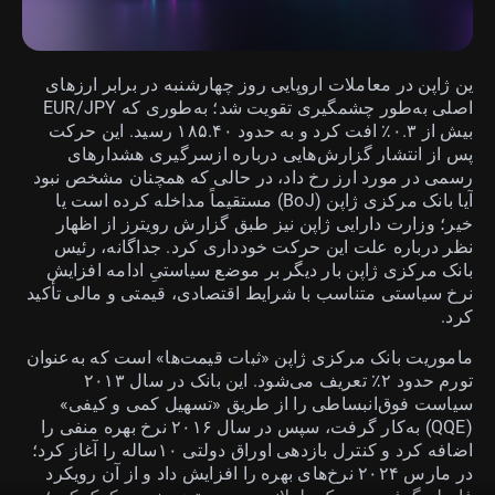
ین ژاپن در معاملات اروپایی روز چهارشنبه در برابر ارزهای
اصلی به‌طور چشمگیری تقویت شد؛ به‌طوری که EUR/JPY
بیش از ۰.۳٪ افت کرد و به حدود ۱۸۵.۴۰ رسید. این حرکت
پس از انتشار گزارش‌هایی درباره ازسرگیری هشدارهای
رسمی در مورد ارز رخ داد، در حالی که همچنان مشخص نبود
آیا بانک مرکزی ژاپن (BoJ) مستقیماً مداخله کرده است یا
خیر؛ وزارت دارایی ژاپن نیز طبق گزارش رویترز از اظهار
نظر درباره علت این حرکت خودداری کرد. جداگانه، رئیس
بانک مرکزی ژاپن بار دیگر بر موضع سیاستیِ ادامه افزایش
نرخ سیاستی متناسب با شرایط اقتصادی، قیمتی و مالی تأکید
کرد.
ماموریت بانک مرکزی ژاپن «ثبات قیمت‌ها» است که به‌عنوان
تورم حدود ۲٪ تعریف می‌شود. این بانک در سال ۲۰۱۳
سیاست فوق‌انبساطی را از طریق «تسهیل کمی و کیفی»
(QQE) به‌کار گرفت، سپس در سال ۲۰۱۶ نرخ بهره منفی را
اضافه کرد و کنترل بازدهی اوراق دولتی ۱۰ساله را آغاز کرد؛
در مارس ۲۰۲۴ نرخ‌های بهره را افزایش داد و از آن رویکرد