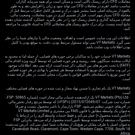
معاملات CFD دارای ریسک بالایی است و ممکن است برای همه سرمایه گذاران
نرخ سیاستی بانک مرکزی ژاپن در آخرین نشست در سطح
مناسب نباشد. اهرم در معاملات CFD می تواند سود و زیان را افزایش دهد و به طور
نسبتاً پایین ۰.۵۰٪ قرار دارد، در حالی که نرخ فدرال رزرو
بالقوه از سرمایه اصلی شما بیشتر شود. درک و تصدیق کامل خطرات مرتبط قبل از
معامله CFD بسیار مهم است. قبل از تصمیم گیری در مورد معاملات، وضعیت مالی،
آمریکا در ۴.۲۵٪ تثبیت شده است. این فاصله همچنان
اهداف سرمایه گذاری و تحمل ریسک خود را در نظر بگیرید. عملکرد گذشته نشان دهنده
معاملات کری‌ترید را تشویق می‌کند که در آن ین فروخته
نتایج آینده نیست. برای درک جامع ریسک های معاملاتی CFD به اسناد قانونی ما مراجعه
کنید.
می‌شود، اما ریسک یک چرخش ناگهانی اکنون به‌طور استثنایی
بالا است.
اطلاعات این وب سایت عمومی است و اهداف، وضعیت مالی یا نیازهای شما را در نظر
نمی گیرد. VT Markets نمی تواند مسئول مرتبط بودن، دقت، به موقع بودن یا کامل
افزون بر این، ادبیات نسبتاً انقباضی اخیر «اوئدا» رئیس بانک
بودن اطلاعات وب سایت باشد.
مرکزی ژاپن با تصویر تورمی داخلی هم‌راستا است که می‌تواند
VT Markets خدمات خود را به ساکنان برخی حوزه های قضایی، از جمله اما نه محدود به
تقویت ارز را توجیه کند. آخرین رقم CPI هسته ژاپن برای
ایالات متحده، سنگاپور، هند، روسیه و هر حوزه قضایی که توسط گروه ویژه اقدام مالی
(FATF) یا تحت تحریم های بین المللی ذکر شده است، ارائه نمی دهد. اطلاعات موجود
آوریل ۲۰۲۶ برابر ۲.۸٪ اعلام شد؛ رقمی که نشان‌دهنده بیش
در این وب سایت برای توزیع یا استفاده توسط هر شخص یا نهادی در هر حوزه قضایی
از دو سال کامل تورم بالاتر از هدف ۲٪ بانک است. به باور ما،
که چنین توزیع یا استفاده‌ای ناقض قوانین یا مقررات محلی است، در نظر گرفته نشده
این تداوم تورم به بانک مرکزی ژاپن یک دلیل داخلی محکم
است.
می‌دهد تا از ین قوی‌تر حمایت کند؛ چه از مسیر سیاست‌گذاری
VT Markets یک نام تجاری با چندین نهاد مجاز و ثبت شده در حوزه های قضایی مختلف
و چه از طریق مداخله مستقیم.
است.
· VT Markets (Pty) Ltd یک ارائه‌دهنده خدمات مالی مجاز است (شماره FSP: 50865،
شماره ثبت شرکت: 2015/072049/07) («FSP») که توسط مرجع رفتار بخش مالی
نوسان بازار و پیامدهای
در آفریقای جنوبی تنظیم می‌شود. FSP بازارساز یا ناشر محصول نیست و صرفاً
به‌عنوان یک واسطه مطابق با قانون FAIS بین مشتری و VT Markets Limited
موقعیت‌گیری
(«تأمین‌کننده محصول») عمل می‌کند و فقط خدمات واسطه‌گری را در ارتباط با
محصولات مشتقه ارائه‌شده توسط تأمین‌کننده محصول ارائه می‌دهد. بنابراین FSP
به‌عنوان اصیل یا طرف مقابل در هیچ‌یک از معاملات شما عمل نمی‌کند. آدرس ثبت‌شده:
18 Cavendish Road، Claremont، Cape Town، Western Cape، 7708، South
Africa.