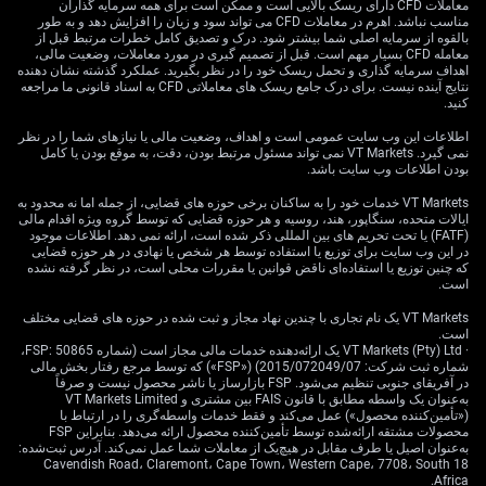
سرمایه‌گذاری
معاملات CFD دارای ریسک بالایی است و ممکن است برای همه سرمایه گذاران
مناسب نباشد. اهرم در معاملات CFD می تواند سود و زیان را افزایش دهد و به طور
بالقوه از سرمایه اصلی شما بیشتر شود. درک و تصدیق کامل خطرات مرتبط قبل از
معامله CFD بسیار مهم است. قبل از تصمیم گیری در مورد معاملات، وضعیت مالی،
برای معامله‌گران مشتقه، این موضوع از یک فرصت در بازار
اهداف سرمایه گذاری و تحمل ریسک خود را در نظر بگیرید. عملکرد گذشته نشان دهنده
نتایج آینده نیست. برای درک جامع ریسک های معاملاتی CFD به اسناد قانونی ما مراجعه
معاملات آتی نرخ بهره حکایت دارد. ما بر این اساس موقعیت
کنید.
می‌گیریم که نرخ وجوه فدرال در محدوده فعلی ۴.۷۵٪ تا
۵.۰۰٪ برای باقی‌مانده سال ۲۰۲۶ ثابت بماند. این یعنی فروش
اطلاعات این وب سایت عمومی است و اهداف، وضعیت مالی یا نیازهای شما را در نظر
نمی گیرد. VT Markets نمی تواند مسئول مرتبط بودن، دقت، به موقع بودن یا کامل
مشتقاتی که از افزایش نرخ بهره سود می‌برند، راهبرد
بودن اطلاعات وب سایت باشد.
ترجیحی است.
VT Markets خدمات خود را به ساکنان برخی حوزه های قضایی، از جمله اما نه محدود به
ایالات متحده، سنگاپور، هند، روسیه و هر حوزه قضایی که توسط گروه ویژه اقدام مالی
ما انتظار داریم نوسان بازار کاهش یابد؛ چراکه افزایش نرخ
(FATF) یا تحت تحریم های بین المللی ذکر شده است، ارائه نمی دهد. اطلاعات موجود
بهره در ژوئیه تا حد زیادی از روی میز کنار رفته است. شاخص
در این وب سایت برای توزیع یا استفاده توسط هر شخص یا نهادی در هر حوزه قضایی
VIX پیش‌تر به زیر ۱۵ سقوط کرده و ما پیش‌بینی می‌کنیم در
که چنین توزیع یا استفاده‌ای ناقض قوانین یا مقررات محلی است، در نظر گرفته نشده
است.
هفته‌های پیش‌رو نیز پایین بماند. این فضا به نفع راهبردهایی
است که از نوسان پایین سود می‌برند؛ مانند فروش اختیار
VT Markets یک نام تجاری با چندین نهاد مجاز و ثبت شده در حوزه های قضایی مختلف
است.
فروش‌های خارج از پول (out-of-the-money puts) روی
· VT Markets (Pty) Ltd یک ارائه‌دهنده خدمات مالی مجاز است (شماره FSP: 50865،
شاخص‌های اصلی.
شماره ثبت شرکت: 2015/072049/07) («FSP») که توسط مرجع رفتار بخش مالی
در آفریقای جنوبی تنظیم می‌شود. FSP بازارساز یا ناشر محصول نیست و صرفاً
چشم‌انداز فدرال رزروِ ثابت پیامدهای مهمی برای دلار آمریکا
به‌عنوان یک واسطه مطابق با قانون FAIS بین مشتری و VT Markets Limited
(«تأمین‌کننده محصول») عمل می‌کند و فقط خدمات واسطه‌گری را در ارتباط با
نیز دارد. اگر سایر بانک‌های مرکزی احتمالاً رویکردی تهاجمی‌تر
محصولات مشتقه ارائه‌شده توسط تأمین‌کننده محصول ارائه می‌دهد. بنابراین FSP
را حفظ کنند، مزیت بازدهی دلار می‌تواند تضعیف شود. از
به‌عنوان اصیل یا طرف مقابل در هیچ‌یک از معاملات شما عمل نمی‌کند. آدرس ثبت‌شده:
18 Cavendish Road، Claremont، Cape Town، Western Cape، 7708، South
این‌رو، ما به راهبردهای اختیار معامله‌ای نگاه می‌کنیم که روی
Africa.