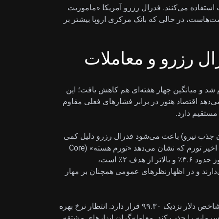
 استفاده می‌کنند. فدرال رزرو آمریکا «ماموریت
ت‌هاست، در حالی که بانک مرکزی اروپا بیشتر بر
ل رزرو و معاملات
تر از انتظار و برابر با ۲۰۹ هزار اعلام شد و میانگین چهار هفته‌ای هم کاهش یافت؛ این
 می‌دهد اقتصاد هنوز در برابر فشارهای فعلی مقاوم
 مستقیم دارد.
ن جذب نیرو) باعث می‌شود فدرال رزرو دلیل کمی
برای کاهش نرخ بهره داشته باشد. با توجه به گزارش‌های اخیر تورم که نشان می‌دهد «تورم هسته» (Core
CPI: تورم بدون اقلام پرنوسان مثل انرژی و خوراکی) هنوز حدود ۳.۶٪ و بالاتر از هدف ۲٪ است،
ی‌دارند و در اظهارنظرهای عمومی همچنان بر مهار
این وضعیت معمولاً از دلار حمایت می‌کند؛ به‌ویژه وقتی شاخص دلار نزدیک ۹۹.۳۰ قرار دارد. انتظار نرخ بهره
 سرمایه را جذب کند. معامله‌گران ابزارهای مشتقه