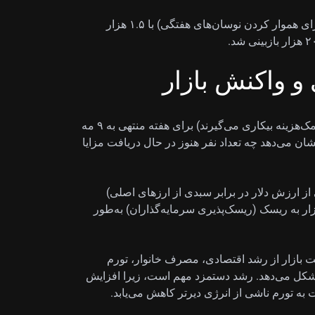
میانگین متحرک چهار هفته‌ای (میانگین چهار هفته اخیر برای هموار کردن نوسان‌های هفتگی) با ۱.۵ هزار
 و واکنش بازار
تعداد «ادامه دریافت بیمه بیکاری» (افرادی که همچنان کمک‌هزینه بیکاری می‌گیرند) برای هفته منتهی به ۹ مه
لیون رسید. این عدد نشان می‌دهد چه تعداد نفر هنوز در حال دریافت مزایا
ه‌ها، شاخص دلار آمریکا (DXY: شاخصی از ارزش دلار در برابر سبدی از ارزهای اصلی)
ایل بازار به ریسک (ریسک‌پذیری سرمایه‌گذاران) به‌طور
اشت بازار از رشد اقتصادی، مصرف خانوار، تورم
کل می‌دهد. رشد دستمزد مهم است، زیرا افزایش
بت به تورم ناشی از انرژی دیرتر کاهش می‌یابد.