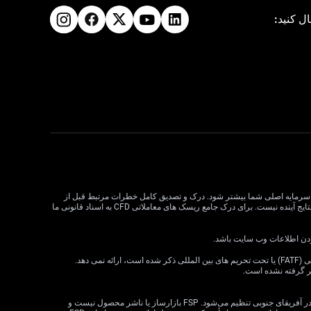
ال کنید:
لات CFD می تواند سود و زیان را افزایش دهد و به طور بالقوه از سرمایه اصلی شما بیشتر شود. درک و تصدیق کامل خطرات مرتبط قبل از
معامله CFD بسیار مهم است. قبل از تصمیم گیری در مورد معاملات، وضعیت مالی، اهداف سرمایه گذاری و تحمل ریسک خود را در نظر بگیرید. عملکرد گذشته نشان دهنده نتایج آینده نیست. برای درک جامع ریسک های معاملاتی CFD به اسناد قانونی ما
VT Markets خدمات خود را به ساکنان برخی حوزه های قضایی، از جمله اما نه محدود به ایالات متحده، سنگاپور، هند، روسیه و هر حوزه قضایی که توسط گروه ویژه اقدام مالی (FATF) یا تحت تحریم های بین المللی ذکر شده است، ارائه نمی دهد.
ظر گرفته نشده است.
· VT Markets (Pty) Ltd یک ارائه‌دهنده خدمات مالی مجاز است (شماره FSP: 50865، شماره ثبت شرکت: 2015/072049/07) («FSP») که توسط مرجع رفتار بخش مالی در آفریقای جنوبی تنظیم می‌شود. FSP بازارساز یا ناشر محصول نیست و