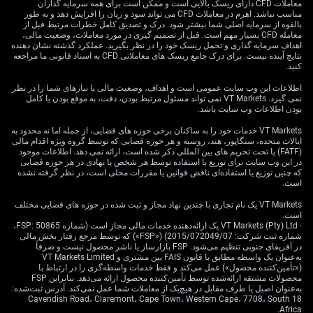
معاملات CFD دارای ریسک بالایی است و ممکن است برای همه سرمایه گذاران
مناسب نباشد. اهرم در معاملات CFD می تواند سود و زیان را افزایش دهد و به طور
بالقوه از سرمایه اصلی شما بیشتر شود. درک و تصدیق کامل خطرات مرتبط قبل از
معامله CFD بسیار مهم است. قبل از تصمیم گیری در مورد معاملات، وضعیت مالی،
اهداف سرمایه گذاری و تحمل ریسک خود را در نظر بگیرید. عملکرد گذشته نشان دهنده
نتایج آینده نیست. برای درک جامع ریسک های معاملاتی CFD به اسناد قانونی ما مراجعه
کنید.
اطلاعات این وب سایت عمومی است و اهداف، وضعیت مالی یا نیازهای شما را در نظر
نمی گیرد. VT Markets نمی تواند مسئول مرتبط بودن، دقت، به موقع بودن یا کامل
بودن اطلاعات وب سایت باشد.
VT Markets خدمات خود را به ساکنان برخی حوزه های قضایی، از جمله اما نه محدود به
ایالات متحده، سنگاپور، هند، روسیه و هر حوزه قضایی که توسط گروه ویژه اقدام مالی
(FATF) یا تحت تحریم های بین المللی ذکر شده است، ارائه نمی دهد. اطلاعات موجود
در این وب سایت برای توزیع یا استفاده توسط هر شخص یا نهادی در هر حوزه قضایی
که چنین توزیع یا استفاده‌ای ناقض قوانین یا مقررات محلی است، در نظر گرفته نشده
است.
VT Markets یک نام تجاری با چندین نهاد مجاز و ثبت شده در حوزه های قضایی مختلف
است.
· VT Markets (Pty) Ltd یک ارائه‌دهنده خدمات مالی مجاز است (شماره FSP: 50865،
شماره ثبت شرکت: 2015/072049/07) («FSP») که توسط مرجع رفتار بخش مالی
در آفریقای جنوبی تنظیم می‌شود. FSP بازارساز یا ناشر محصول نیست و صرفاً
به‌عنوان یک واسطه مطابق با قانون FAIS بین مشتری و VT Markets Limited
(«تأمین‌کننده محصول») عمل می‌کند و فقط خدمات واسطه‌گری را در ارتباط با
محصولات مشتقه ارائه‌شده توسط تأمین‌کننده محصول ارائه می‌دهد. بنابراین FSP
به‌عنوان اصیل یا طرف مقابل در هیچ‌یک از معاملات شما عمل نمی‌کند. آدرس ثبت‌شده:
18 Cavendish Road، Claremont، Cape Town، Western Cape، 7708، South
Africa.