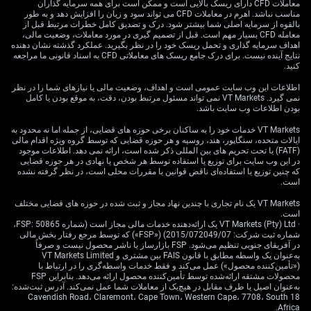
معاملات CFD دارای ریسک بالایی است و ممکن است برای همه سرمایه گذاران
مناسب نباشد. اهرم در معاملات CFD می تواند سود و زیان را افزایش دهد و به طور
بالقوه از سرمایه اصلی شما بیشتر شود. درک و تصدیق کامل خطرات مرتبط قبل از
معامله CFD بسیار مهم است. قبل از تصمیم گیری در مورد معاملات، وضعیت مالی،
اکنون عدم‌قطعیت به تم غالب تبدیل شده؛ بنابراین باید انتظار
اهداف سرمایه گذاری و تحمل ریسک خود را در نظر بگیرید. عملکرد گذشته نشان دهنده
نوسان بالاتر را داشته باشیم. داده‌های اخیر نشان می‌دهد
نتایج آینده نیست. برای درک جامع ریسک های معاملاتی CFD به اسناد قانونی ما مراجعه
کنید.
سوآپ‌های نکول اعتباری (CDS) پنج‌ساله آرژانتین به بیش از
۱۵۰۰ واحد پایه افزایش یافته‌اند که بازتاب‌دهنده این ریسک
اطلاعات این وب سایت عمومی است و اهداف، وضعیت مالی یا نیازهای شما را در نظر
تشدیدشده است. در چنین محیطی، استراتژی‌هایی که از
نمی گیرد. VT Markets نمی تواند مسئول مرتبط بودن، دقت، به موقع بودن یا کامل
بودن اطلاعات وب سایت باشد.
نوسانات قیمتی سود می‌برند—مانند «استرادل خرید» (Long
Straddle) روی شرکت‌های بزرگ آرژانتینی—بیش از پیش
VT Markets خدمات خود را به ساکنان برخی حوزه های قضایی، از جمله اما نه محدود به
ایالات متحده، سنگاپور، هند، روسیه و هر حوزه قضایی که توسط گروه ویژه اقدام مالی
جذاب به نظر می‌رسند.
(FATF) یا تحت تحریم های بین المللی ذکر شده است، ارائه نمی دهد. اطلاعات موجود
در این وب سایت برای توزیع یا استفاده توسط هر شخص یا نهادی در هر حوزه قضایی
این وضعیت با عوامل بیرونی اخیر که پررنگ‌تر شده‌اند بدتر
که چنین توزیع یا استفاده‌ای ناقض قوانین یا مقررات محلی است، در نظر گرفته نشده
می‌شود. قیمت جهانی سویا—منبعی حیاتی برای درآمد مالیاتی
است.
صادراتی آرژانتین—در سه‌ماهه گذشته بیش از ۱۰٪ افت کرده
VT Markets یک نام تجاری با چندین نهاد مجاز و ثبت شده در حوزه های قضایی مختلف
است. این فشار خارجی، کندی داخلیِ نمایان‌شده در ارقام
است.
· VT Markets (Pty) Ltd یک ارائه‌دهنده خدمات مالی مجاز است (شماره FSP: 50865،
وصول مالیات را تشدید می‌کند.
شماره ثبت شرکت: 2015/072049/07) («FSP») که توسط مرجع رفتار بخش مالی
در آفریقای جنوبی تنظیم می‌شود. FSP بازارساز یا ناشر محصول نیست و صرفاً
به‌صورت تاریخی، دوره‌های فشار مالی در آرژانتین به تغییرات
به‌عنوان یک واسطه مطابق با قانون FAIS بین مشتری و VT Markets Limited
ناگهانی سیاست‌گذاری و بی‌نظمی در بازارها منجر شده است.
(«تأمین‌کننده محصول») عمل می‌کند و فقط خدمات واسطه‌گری را در ارتباط با
محصولات مشتقه ارائه‌شده توسط تأمین‌کننده محصول ارائه می‌دهد. بنابراین FSP
با افزایش دوباره هرچند اندک تورم ماهانه در ژوئن ۲۰۲۶ به
به‌عنوان اصیل یا طرف مقابل در هیچ‌یک از معاملات شما عمل نمی‌کند. آدرس ثبت‌شده:
۵.۵٪ پس از یک روند نزولی باثبات، حاشیه خطا در حال کوچک
18 Cavendish Road، Claremont، Cape Town، Western Cape، 7708، South
Africa.