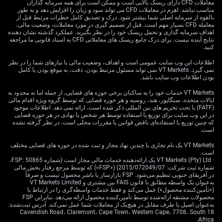
معاملات CFD دارای ریسک بالایی است و ممکن است برای همه سرمایه گذاران
معاملات مشتقه کوتاه‌مدت که تقویت دلار را هدف می‌گیرند
مناسب نباشد. اهرم در معاملات CFD می تواند سود و زیان را افزایش دهد و به طور
می‌توانند سودمند باشند.
بالقوه از سرمایه اصلی شما بیشتر شود. درک و تصدیق کامل خطرات مرتبط قبل از
معامله CFD بسیار مهم است. قبل از تصمیم گیری در مورد معاملات، وضعیت مالی،
استحکام شاخص تولیدی ISM آمریکا که با ثبت 54 به سقف
اهداف سرمایه گذاری و تحمل ریسک خود را در نظر بگیرید. عملکرد گذشته نشان دهنده
نتایج آینده نیست. برای درک جامع ریسک های معاملاتی CFD به اسناد قانونی ما مراجعه
چهار ساله رسیده، دلیل اقتصادی مهمی برای رشد دلار فراهم
کنید.
می‌کند. داده‌های اخیر مدل GDPNow فدرال رزرو آتلانتا نیز به
اطلاعات این وب سایت عمومی است و اهداف، وضعیت مالی یا نیازهای شما را در نظر
رشد قدرتمند 2.8 درصدی در سه‌ماهه دوم اشاره دارد که این
نمی گیرد. VT Markets نمی تواند مسئول مرتبط بودن، دقت، به موقع بودن یا کامل
روند را بیشتر پشتیبانی می‌کند. این را دلیلی برای بررسی
بودن اطلاعات وب سایت باشد.
اختیار فروش (Put) روی GBP/USD می‌دانیم، به‌ویژه با توجه
VT Markets خدمات خود را به ساکنان برخی حوزه های قضایی، از جمله اما نه محدود به
به انتشار گزارش کلیدی اشتغال غیرکشاورزی در روز جمعه.
ایالات متحده، سنگاپور، هند، روسیه و هر حوزه قضایی که توسط گروه ویژه اقدام مالی
(FATF) یا تحت تحریم های بین المللی ذکر شده است، ارائه نمی دهد. اطلاعات موجود
با این حال، معتقدیم افت پوند به‌واسطه انتظارات بازار از
در این وب سایت برای توزیع یا استفاده توسط هر شخص یا نهادی در هر حوزه قضایی
که چنین توزیع یا استفاده‌ای ناقض قوانین یا مقررات محلی است، در نظر گرفته نشده
افزایش نرخ بهره توسط بانک انگلستان محدود است. با توجه
است.
به اینکه داده‌های اخیر تورم بریتانیا در سطح 2.5 درصد تثبیت
شده و بازارها تا پایان سال تقریباً نزدیک به دو نوبت افزایش
VT Markets یک نام تجاری با چندین نهاد مجاز و ثبت شده در حوزه های قضایی مختلف
است.
نرخ را قیمت‌گذاری کرده‌اند، فروش اختیار فروش پوند (GBP
· VT Markets (Pty) Ltd یک ارائه‌دهنده خدمات مالی مجاز است (شماره FSP: 50865،
puts) در محدوده حمایتی 1.3350 می‌تواند راهبردی قابل اتکا
شماره ثبت شرکت: 2015/072049/07) («FSP») که توسط مرجع رفتار بخش مالی
برای دریافت پرمیوم باشد. از منظر تاریخی، پوند زمانی که
در آفریقای جنوبی تنظیم می‌شود. FSP بازارساز یا ناشر محصول نیست و صرفاً
به‌عنوان یک واسطه مطابق با قانون FAIS بین مشتری و VT Markets Limited
بانک انگلستان موضعی تهاجمی (هاوکیش) دارد، حتی در برابر
(«تأمین‌کننده محصول») عمل می‌کند و فقط خدمات واسطه‌گری را در ارتباط با
دلار قدرتمند نیز تاب‌آوری نشان داده است.
محصولات مشتقه ارائه‌شده توسط تأمین‌کننده محصول ارائه می‌دهد. بنابراین FSP
به‌عنوان اصیل یا طرف مقابل در هیچ‌یک از معاملات شما عمل نمی‌کند. آدرس ثبت‌شده:
18 Cavendish Road، Claremont، Cape Town، Western Cape، 7708، South
راهبردهای نوسان‌گیری و
Africa.