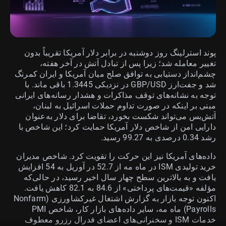
پوند استرلینگ روز دوشنبه در برابر دلار آمریکا تقریباً بدون
تغییر معامله شد؛ زیرا پس از تبادل آتش در آخر هفته،
چشم‌انداز دستیابی به توافق صلح میان آمریکا و ایران کمرنگ
شد و جفت‌ارز GBP/USD در نزدیکی 1.3445 باقی ماند. با
توجه به نشانه‌های توقف مذاکرات و هشدار رسانه‌های ایرانی
مبنی بر اینکه در صورت تداوم حملات اسرائیل به لبنان،
آتش‌بس می‌تواند شکست بخورد، تقاضا برای دلار به‌عنوان
دارایی امن از شاخص دلار آمریکا حمایت کرد؛ این شاخص با
رشد 0.34 درصدی به 99.27 رسید.
داده‌های آمریکا نیز این حرکت را تقویت کرد. شاخص مدیران
خرید تولیدی ISM در ماه مه از 52.7 در آوریل به 54 افزایش
یافت و به بالاترین سطح چهار سال اخیر رسید، در حالی‌که
مؤلفه «قیمت‌های پرداختی» از 84.6 به 82.1 کاهش یافت.
اکنون توجه بازار به گزارش اشتغال غیرکشاورزی (Nonfarm
Payrolls) ماه مه، سایر داده‌های بازار کار، شاخص PMI
خدمات ISM و سخنرانی‌های اعضای فدرال رزرو معطوف