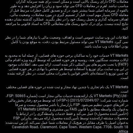
معاملات CFD دارای ریسک بالایی است و ممکن است برای همه سرمایه گذاران
با توجه به این شرایط، انتظار داریم نرخ EUR/GBP در شکستن
مناسب نباشد. اهرم در معاملات CFD می تواند سود و زیان را افزایش دهد و به طور
و تثبیت بالای سطح ۰٫۸۷۰ مشکل داشته باشد. بنابراین فروش
بالقوه از سرمایه اصلی شما بیشتر شود. درک و تصدیق کامل خطرات مرتبط قبل از
معامله CFD بسیار مهم است. قبل از تصمیم گیری در مورد معاملات، وضعیت مالی،
«اختیار خرید» کوتاه‌مدت (Call Option؛ قراردادی که حق
اهداف سرمایه گذاری و تحمل ریسک خود را در نظر بگیرید. عملکرد گذشته نشان دهنده
خرید در قیمت مشخص را می‌دهد) با «قیمت اعمال» (Strike؛
نتایج آینده نیست. برای درک جامع ریسک های معاملاتی CFD به اسناد قانونی ما مراجعه
قیمتی که در قرارداد اختیار معامله تعیین می‌شود) بالاتر از
کنید.
۰٫۸۷۰ می‌تواند راهبرد جذابی باشد تا در حالی که نرخ در
اطلاعات این وب سایت عمومی است و اهداف، وضعیت مالی یا نیازهای شما را در نظر
محدوده می‌ماند، «پرمیوم» (حق‌بیمه/هزینه‌ای که فروشنده
نمی گیرد. VT Markets نمی تواند مسئول مرتبط بودن، دقت، به موقع بودن یا کامل
اختیار دریافت می‌کند) دریافت شود. نوسان پایین فعلی
بودن اطلاعات وب سایت باشد.
فروش اختیار را از نظر قیمت‌گذاری کم‌هزینه‌تر نشان می‌دهد
VT Markets خدمات خود را به ساکنان برخی حوزه های قضایی، از جمله اما نه محدود به
و بیانگر آرامش بازار است.
ایالات متحده، سنگاپور، هند، روسیه و هر حوزه قضایی که توسط گروه ویژه اقدام مالی
(FATF) یا تحت تحریم های بین المللی ذکر شده است، ارائه نمی دهد. اطلاعات موجود
در این وب سایت برای توزیع یا استفاده توسط هر شخص یا نهادی در هر حوزه قضایی
محرک اصلی رشد، فعلاً سیاست بانک‌های مرکزی است نه
که چنین توزیع یا استفاده‌ای ناقض قوانین یا مقررات محلی است، در نظر گرفته نشده
سیاست داخلی بریتانیا. با توجه به اینکه آخرین داده تورم
است.
بریتانیا برای آوریل ۲۰۲۶ روی ۲٫۳٪ و همچنان بالا گزارش
VT Markets یک نام تجاری با چندین نهاد مجاز و ثبت شده در حوزه های قضایی مختلف
شده و ECB نیز از احتمال کاهش نرخ بهره در ماه آینده صحبت
است.
کرده است، عوامل بنیادی از یوروی قوی حمایت نمی‌کنند.
· VT Markets (Pty) Ltd یک ارائه‌دهنده خدمات مالی مجاز است (شماره FSP: 50865،
شماره ثبت شرکت: 2015/072049/07) («FSP») که توسط مرجع رفتار بخش مالی
تفاوت مسیر سیاست پولی (جهت‌گیری متفاوت نرخ بهره در
در آفریقای جنوبی تنظیم می‌شود. FSP بازارساز یا ناشر محصول نیست و صرفاً
دو اقتصاد) باید همچنان مانع رشد شدید EUR/GBP شود.
به‌عنوان یک واسطه مطابق با قانون FAIS بین مشتری و VT Markets Limited
(«تأمین‌کننده محصول») عمل می‌کند و فقط خدمات واسطه‌گری را در ارتباط با
محصولات مشتقه ارائه‌شده توسط تأمین‌کننده محصول ارائه می‌دهد. بنابراین FSP
به‌عنوان اصیل یا طرف مقابل در هیچ‌یک از معاملات شما عمل نمی‌کند. آدرس ثبت‌شده:
18 Cavendish Road، Claremont، Cape Town، Western Cape، 7708، South
Africa.