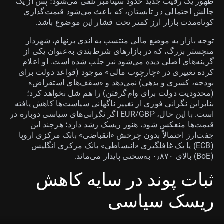
ظهور یک رقیب جدید حدود سپتامبر تلقی می‌شود؛ پس از یک
چالش احتمالی در تابستان، که باعث می‌شود قیمت‌گذاری
کوتاه‌مدت بازار ارز کمتر تحت فشار این موضوع باشد.
توجه بازار به موضع مالی منتسب به اندی برنهام، شهردار
منچستر بزرگ، که در بازارهای شرط‌بندی به‌عنوان یکی از
گزینه‌های اصلی دیده می‌شود نیز جلب شده است. او اعلام
کرده تغییری در «چارچوب مالی» موجود (قواعد دولت برای
بودجه، کسری و بدهی) نمی‌دهد و «سقف‌های استقراض»
(محدودیت دولت برای وام‌گرفتن) را هم شل نخواهد کرد؛
بنابراین نگرانی فوری از تغییر ناگهانی سیاست‌ها کاهش یافته
است. با این حال، EUR/GBP اگر نگرانی‌های سیاسی دوباره در
قیمت‌ها منعکس شود، هنوز ریسک رشد دارد؛ هرچند این
جفت‌ارز احتمالاً بدون چرخش «انقباضی» بانک مرکزی اروپا
(ECB) یا یک غافلگیری «انبساطی» بانک مرکزی انگلیس
(BoE) بالای ۰٫۸۷۰ به‌سختی پایدار می‌ماند.
ثبات پوند در سایه کاهش
ریسک سیاسی