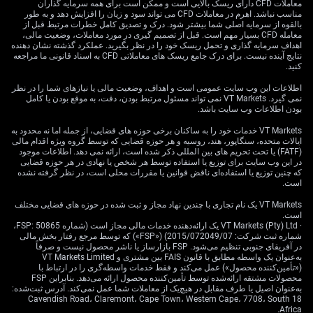
معاملات CFD دارای ریسک بالایی است و ممکن است برای همه سرمایه گذاران
محرک کوتاه‌مدت و ریسک
مناسب نباشد. اهرم در معاملات CFD می تواند سود و زیان را افزایش دهد و به طور
بالقوه از سرمایه اصلی شما بیشتر شود. درک و تصدیق کامل خطرات مرتبط قبل از
معامله CFD بسیار مهم است. قبل از تصمیم گیری در مورد معاملات، وضعیت مالی،
نوسان
اهداف سرمایه گذاری و تحمل ریسک خود را در نظر بگیرید. عملکرد گذشته نشان دهنده
نتایج آینده نیست. برای درک جامع ریسک های معاملاتی CFD به اسناد قانونی ما مراجعه
کنید.
اطلاعات این وب سایت عمومی است و اهداف، وضعیت مالی یا نیازهای شما را در نظر
گزارش اشتغال بریتانیا که امروز منتشر می‌شود محرک فوری
نمی گیرد. VT Markets نمی تواند مسئول مرتبط بودن، دقت، به موقع بودن یا کامل
بازار است؛ عدد ضعیف تقریباً حتماً این جفت‌ارز را پایین‌تر
بودن اطلاعات وب سایت باشد.
می‌برد. در همین حال، با توجه به اینکه داده‌های اخیر تورم
VT Markets خدمات خود را به ساکنان برخی حوزه های قضایی، از جمله اما نه محدود به
آمریکا نشان می‌دهد تورم هسته (Core CPI؛ شاخصی که اقلام
ایالات متحده، سنگاپور، هند، روسیه و هر حوزه قضایی که توسط گروه ویژه اقدام مالی
بسیار پرنوسان مثل غذا و انرژی را حذف می‌کند) سرسختانه
(FATF) یا تحت تحریم های بین المللی ذکر شده است، ارائه نمی دهد. اطلاعات موجود
در این وب سایت برای توزیع یا استفاده توسط هر شخص یا نهادی در هر حوزه قضایی
نزدیک 3.6% مانده، قدرت دلار پشتوانه دارد. باید ابزار
که چنین توزیع یا استفاده‌ای ناقض قوانین یا مقررات محلی است، در نظر گرفته نشده
FedWatch را زیر نظر داشت، چون افزایش احتمال رشد نرخ
است.
بهره بالاتر از 35% فعلی می‌تواند فشار نزولی بیشتری ایجاد
VT Markets یک نام تجاری با چندین نهاد مجاز و ثبت شده در حوزه های قضایی مختلف
کند.
است.
· VT Markets (Pty) Ltd یک ارائه‌دهنده خدمات مالی مجاز است (شماره FSP: 50865،
این فضای بازار یادآور شوک‌های مالی سال‌های گذشته است؛
شماره ثبت شرکت: 2015/072049/07) («FSP») که توسط مرجع رفتار بخش مالی
در آفریقای جنوبی تنظیم می‌شود. FSP بازارساز یا ناشر محصول نیست و صرفاً
زمانی که بحران اعتماد به سیاست‌گذاری بریتانیا باعث
به‌عنوان یک واسطه مطابق با قانون FAIS بین مشتری و VT Markets Limited
جهش‌و‌ریزش‌های شدید قیمت شد. در آن دوره «نوسان ضمنی
(«تأمین‌کننده محصول») عمل می‌کند و فقط خدمات واسطه‌گری را در ارتباط با
محصولات مشتقه ارائه‌شده توسط تأمین‌کننده محصول ارائه می‌دهد. بنابراین FSP
یک‌ماهه» برای «کِیبل» (Cable؛ نام رایج جفت‌ارز پوند/دلار) به
به‌عنوان اصیل یا طرف مقابل در هیچ‌یک از معاملات شما عمل نمی‌کند. آدرس ثبت‌شده:
بالای 20% جهش کرد و نشان داد قرار گرفتن در سمت اشتباه
18 Cavendish Road، Claremont، Cape Town، Western Cape، 7708، South
حرکت‌های تند چه ریسکی دارد. بنابراین باید پذیرفت «حق
Africa.