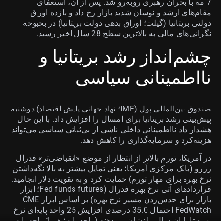
7 مه با بحران رهبری روبه‌رو شد. پس از آن، استعفای
مقام‌های ارشد و نوسان شدید بازار رخ داد و بازده اوراق
دولتی بریتانیا (گیلت؛ اوراق بدهی دولت بریتانیا) در بحبوحه
نگرانی‌های مالی به بالاترین سطح 28 سال اخیر رسید.
چشم‌انداز رشد بریتانیا و
نااطمینانی سیاسی
صندوق بین‌المللی پول (IMF؛ نهاد جهانی پایش اقتصاد) دوشنبه
پیش‌بینی رشد بریتانیا برای امسال را افزایش داد. با این حال
هشدار داد نااطمینانی داخلی ناشی از بی‌ثباتی سیاسی می‌تواند
هزینه‌کرد و سرمایه‌گذاری را کاهش دهد.
در آمریکا، تورم بالاتر از انتظار از موضع «انقباضی‌تر» فدرال
رزرو (بانک مرکزی آمریکا؛ یعنی تمایل بیشتر به بالا نگه‌داشتن
نرخ بهره برای مهار تورم) حمایت کرد و به تقویت دلار انجامید.
قراردادهای آتی نرخ بهره فدرال (Fed funds futures؛ ابزار
بازار برای حدس‌زدن مسیر نرخ بهره) بر اساس ابزار CME
FedWatch احتمال 35.0 درصدی افزایش 25 واحد پایه‌ای نرخ
بهره تا پایان سال را نشان می‌دهند (واحد پایه؛ هر 1 واحد پایه