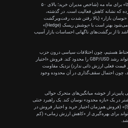
داده‌های اخیر این نگاه را تقویت می‌کند: «PMI تولید آمریکا» برای ماه مه (شاخص مدیران خرید؛ بالای ۵۰
ر ۵۰ یعنی کاهش فعالیت) به ۴۹.۸ افت کرده که نشانه کاهش فعالیت است. در گذشته،
هه ۱۹۷۰ معمولاً به افزایش «نوسان بازار» (بالا رفتن شدت رفت‌وبرگشت
قیمت‌ها) منجر شده است. بنابراین هر موقعیتی که اتخاذ می‌شود بهتر است با «پوشش ریسک (Hedge)»
شد تا از برگشت‌های ناگهانی احساسات بازار آسیب
محتاط هستیم، چون اختلافات سیاسی درون حزب
حاکم کارگر در حال تشدید است. این آشفتگی داخلی می‌تواند رشد GBP/USD را محدود کند. فروش «اختیار
Out-of-th)» (اختیاری که در قیمت فعلی ارزش ذاتی ندارد) نزدیک مقاومت
 باشد، چون احتمال سقف‌گذاری در آن محدوده وجود
 به عوامل متناقض و معامله شدن GBP/USD کمی پایین‌تر از خوشه میانگین‌های متحرک حوالی
ه بیشتر در یک «بازه محدود» نوسان کند. یک راهبرد خنثی
در اختیار معامله مانند «شورت استرادل (Short Straddle)» (فروش هم‌زمان اختیار خرید و اختیار فروش در
اند برای بهره‌گیری از «کاهش ارزش زمانی» (کم
شد.