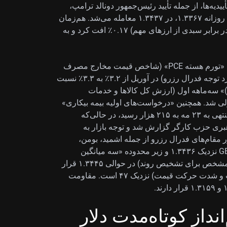
ییدیه‌ها، از جمله تأیید رئیس‌جمهور دونالد ترامپ،
بستگی دارد. جفت‌ارز GBP/USD پس از بازگشت از کف روزانه ۱.۳۳۶۷، در ۱.۳۴۳۷ معامله می‌شد. هم‌زمان
«شاخص دلار آمریکا (DXY)» (معیار سنجش ارزش دلار در برابر سبدی از ارزهای مهم) ۰.۱۷٪ افت کرد و به
داده‌های آمریکا هم در پس‌زمینه کلان اقتصاد اثرگذار بود. «تورم هسته PCE» (شاخص قیمت مخارج مصرف
شخصی بدون اقلام پرنوسان مثل غذا و انرژی؛ معیار مورد توجه فدرال رزرو) در آوریل از ۳.۲٪ به ۳.۳٪ نسبت
ه سال قبل افزایش یافت و «تولید ناخالص داخلی (GDP)» سه‌ماهه اول (ارزش کل کالاها و خدمات
 بازنگری نزولی شد. همچنین «درخواست‌های اولیه بیمه بیکاری»
(تعداد افراد تازه‌متقاضی دریافت بیمه بیکاری) در هفته منتهی به ۲۳ مه به ۲۱۵ هزار رسید، در حالی‌که
تنش در رهبری حزب کارگر گزارش شد و توجه بازار به
مقام‌های فدرال رزرو از جمله اشمید، بومن،
پالسون و دیلی معطوف است. از نظر نموداری، GBP/USD نزدیک ۱.۳۴۳۶ و زیر محدوده «سه میانگین
متحرک ساده (SMA)» (میانگین قیمت در تعداد روزهای مشخص برای تشخیص روند) در حوالی ۱.۳۴۴۵ قرار
دارد و «RSI» (شاخص قدرت نسبی برای سنجش سرعت و شدت حرکت قیمت) نزدیک ۴۷ است. مقاومت
نداز کوتاه‌مدت دلار