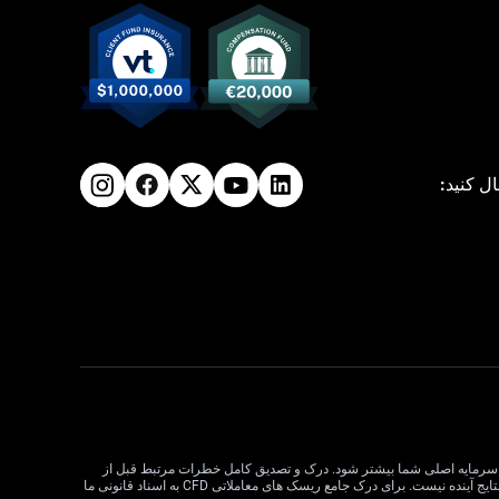
ال کنید:
لات CFD می تواند سود و زیان را افزایش دهد و به طور بالقوه از سرمایه اصلی شما بیشتر شود. درک و تصدیق کامل خطرات مرتبط قبل از
معامله CFD بسیار مهم است. قبل از تصمیم گیری در مورد معاملات، وضعیت مالی، اهداف سرمایه گذاری و تحمل ریسک خود را در نظر بگیرید. عملکرد گذشته نشان دهنده نتایج آینده نیست. برای درک جامع ریسک های معاملاتی CFD به اسناد قانونی ما