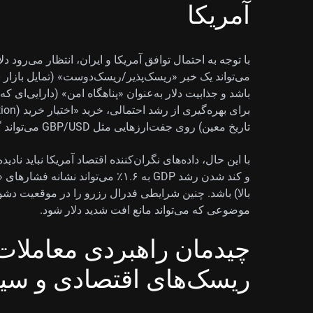
آمریکا
با توجه به احتمال توافق آمریکا و ایران، انتظار می‌رود د
می‌تواند یک خبر «ریسک‌پذیر/ریسک‌دوست» (تمایل بازار ب
باشد و جذابیت دلار به‌عنوان «پناهگاه امن» (دارایی‌ای که
تاریخ معین) روی جفت‌ارزهایی مثل GBP/USD می‌تواند گزینه‌ای باشد؛ البته در صورت تأیید رسمی توافق.
و کند شدن رشد GDP به ۱.۶٪ می‌تواند
بالا) باشد. چنین شرایطی فدرال رزرو را در موقعیت دشو
موضوعی که می‌تواند مانع افت شدید دلار شود.
چیدمان راهبردی معاملات ا
ریسک‌های اقتصادی و سی