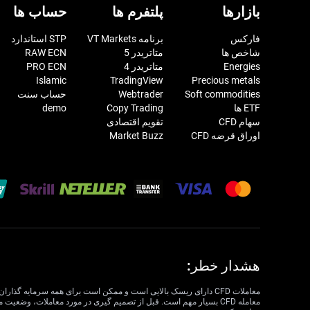
بازارها
پلتفرم ها
حساب ها
فارکس
برنامه VT Markets
STP استاندارد
شاخص ها
متاتریدر 5
RAW ECN
Energies
متاتریدر 4
PRO ECN
Islamic
TradingView
Precious metals
Soft commodities
Webtrader
حساب سنت
ETF ها
Copy Trading
demo
سهام CFD
تقویم اقتصادی
اوراق قرضه CFD
Market Buzz
هشدار خطر: