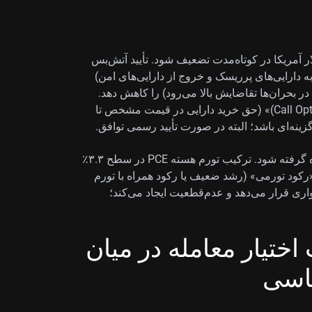
لار آمریکا در کوتاه‌مدت تضعیف شود. تأیید آتش‌بس
ه دارایی‌های پرریسک و خروج از دارایی‌های امن)
 در بحران‌ها تقاضایش بالا می‌رود) را کاهش دهد.
برای بهره‌گیری از رشد احتمالی، خرید «اختیار خرید (Call Option)» (حق خرید دارایی در قیمت مشخص تا
با این حال، داده‌های نگران‌کننده اقتصاد آمریکا نباید نادیده گرفته شود. ترکیب تورم هسته PCE در سطح ۳.۳٪
 نشانه فشارهای «رکود تورمی» (رشد ضعیف یا رکود همراه با تورم
اری قرار می‌دهد و عدم‌قطعیت ایجاد می‌کند؛
ختیار معامله در میان
اسی