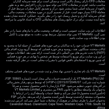
معاملات CFD دارای ریسک بالایی است و ممکن است برای همه سرمایه گذاران
آمریکا برای ماه مه دوخته شده است. اجماع بازار افزایش
مناسب نباشد. اهرم در معاملات CFD می تواند سود و زیان را افزایش دهد و به طور
حدود 185 هزار شغل را نشان می‌دهد؛ عددی که می‌تواند بر
بالقوه از سرمایه اصلی شما بیشتر شود. درک و تصدیق کامل خطرات مرتبط قبل از
معامله CFD بسیار مهم است. قبل از تصمیم گیری در مورد معاملات، وضعیت مالی،
گام بعدی فدرال رزرو اثر بگذارد. انحراف معنادار از این رقم،
اهداف سرمایه گذاری و تحمل ریسک خود را در نظر بگیرید. عملکرد گذشته نشان دهنده
نوسان قابل توجهی به دلار آمریکا تزریق خواهد کرد.
نتایج آینده نیست. برای درک جامع ریسک های معاملاتی CFD به اسناد قانونی ما مراجعه
کنید.
با توجه به اینکه تورم اخیر آمریکا همچنان در سطح 3.2%
اطلاعات این وب سایت عمومی است و اهداف، وضعیت مالی یا نیازهای شما را در نظر
مقاوم باقی مانده، یک گزارش اشتغال ضعیف می‌تواند مسیر
نمی گیرد. VT Markets نمی تواند مسئول مرتبط بودن، دقت، به موقع بودن یا کامل
سیاستی فد را پیچیده کند و احتمالاً دلار را تضعیف کند. کافی
بودن اطلاعات وب سایت باشد.
است به «غافلگیری منفی» بزرگ NFP در اوت 2023 برگردیم
VT Markets خدمات خود را به ساکنان برخی حوزه های قضایی، از جمله اما نه محدود به
تا ببینیم چگونه یک عدد غیرمنتظره می‌تواند جهش‌های تند و
ایالات متحده، سنگاپور، هند، روسیه و هر حوزه قضایی که توسط گروه ویژه اقدام مالی
(FATF) یا تحت تحریم های بین المللی ذکر شده است، ارائه نمی دهد. اطلاعات موجود
فوری در بازار ایجاد کند. این مقطع، زمان سهل‌انگاری نیست.
در این وب سایت برای توزیع یا استفاده توسط هر شخص یا نهادی در هر حوزه قضایی
که چنین توزیع یا استفاده‌ای ناقض قوانین یا مقررات محلی است، در نظر گرفته نشده
چشم‌انداز تکنیکال و
است.
VT Markets یک نام تجاری با چندین نهاد مجاز و ثبت شده در حوزه های قضایی مختلف
استراتژی‌های معاملاتی
است.
· VT Markets (Pty) Ltd یک ارائه‌دهنده خدمات مالی مجاز است (شماره FSP: 50865،
شماره ثبت شرکت: 2015/072049/07) («FSP») که توسط مرجع رفتار بخش مالی
در آفریقای جنوبی تنظیم می‌شود. FSP بازارساز یا ناشر محصول نیست و صرفاً
به‌عنوان یک واسطه مطابق با قانون FAIS بین مشتری و VT Markets Limited
در سمت پوند، تداوم تورم بالا در بریتانیا که اخیراً 3.5%
(«تأمین‌کننده محصول») عمل می‌کند و فقط خدمات واسطه‌گری را در ارتباط با
گزارش شده، بانک انگلستان را در موضعی متمایل به سیاست
محصولات مشتقه ارائه‌شده توسط تأمین‌کننده محصول ارائه می‌دهد. بنابراین FSP
به‌عنوان اصیل یا طرف مقابل در هیچ‌یک از معاملات شما عمل نمی‌کند. آدرس ثبت‌شده:
انقباضی (hawkish) نگه داشته است. این پشتوانه بنیادی پوند،
18 Cavendish Road، Claremont، Cape Town، Western Cape، 7708، South
به شکل‌گیری بن‌بست فعلی در برابر دلار کمک می‌کند و فعلاً
Africa.