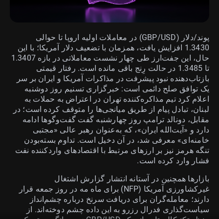
پوند/دلار (GBP/USD) در معاملات اولیه اروپا تا حوالی
1.3430 افزایش یافت، همزمان با تضعیف دلار آمریکا؛ با این
حال، این جفت‌ارز طی چهار نشست معاملاتی در بازه 1.3407
تا 1.3485 در حالت رِنج باقی مانده است. رفتار قیمتی
بازتاب‌دهنده نبود پیشرفت در مذاکرات آمریکا و ایران بر سر
یک توافق صلح دائمی است: خبرگزاری تسنیم روز دوشنبه
اعلام کرد تیم مذاکره‌کننده تهران در اعتراض به حملات به
لبنان، تبادل پیام از طریق میانجی‌ها را متوقف کرده است؛ در
مقابل، دونالد ترامپ روز چهارشنبه گفت گفت‌وگوها ادامه
دارد و «آیت‌الله ایران»، که به‌عنوان رهبر عالی «مجتبی
خامنه‌ای» معرفی شد، در آن دخیل است. تداوم بسته‌بودن
تنگه هرمز نیز بر ارزهای مرتبط با اقتصادهای واردکننده نفت
فشار وارد کرده است.
بازارها همچنین در آستانه انتشار گزارش اشتغال
غیرکشاورزی آمریکا (NFP) برای ماه مه در روز جمعه قرار
دارند؛ معامله‌گران برای دریافت سرنخ درباره چشم‌انداز
سیاست‌گذاری فدرال رزرو به این داده چشم دوخته‌اند. از