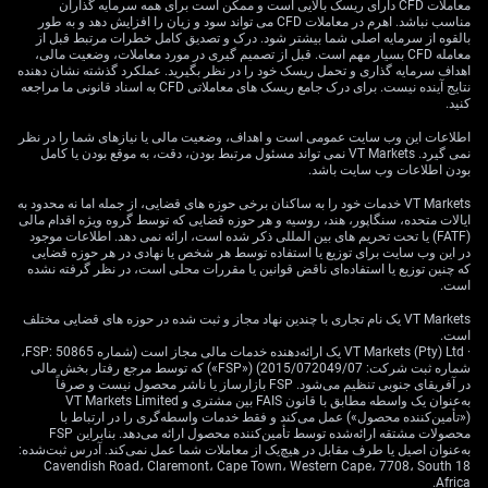
محدودیت‌ها و چارچوب‌های بودجه‌ای مانند سقف بدهی/
معاملات CFD دارای ریسک بالایی است و ممکن است برای همه سرمایه گذاران
مناسب نباشد. اهرم در معاملات CFD می تواند سود و زیان را افزایش دهد و به طور
کسری یا مسیر کاهش نسبت بدهی) برای بازارها عامل ثبات
بالقوه از سرمایه اصلی شما بیشتر شود. درک و تصدیق کامل خطرات مرتبط قبل از
بوده و در تضاد با نوسان دوره کوتاه نخست‌وزیری لیز تراس
معامله CFD بسیار مهم است. قبل از تصمیم گیری در مورد معاملات، وضعیت مالی،
در سال 2022 قرار می‌گیرد. این چارچوب احتمالاً صرف‌نظر
اهداف سرمایه گذاری و تحمل ریسک خود را در نظر بگیرید. عملکرد گذشته نشان دهنده
نتایج آینده نیست. برای درک جامع ریسک های معاملاتی CFD به اسناد قانونی ما مراجعه
از اینکه چه کسی رهبری حزب را بر عهده بگیرد، حفظ
کنید.
می‌شود.
اطلاعات این وب سایت عمومی است و اهداف، وضعیت مالی یا نیازهای شما را در نظر
نمی گیرد. VT Markets نمی تواند مسئول مرتبط بودن، دقت، به موقع بودن یا کامل
در گذشته، آرامش نسبی بازار گیلت در طول 2025 بر همین
بودن اطلاعات وب سایت باشد.
برداشت از ثبات تکیه داشت. با اینکه «بازده» (yield؛ نرخ سود
مؤثر اوراق) گیلت 10ساله بریتانیا با اخبار سیاسی اخیر تا
VT Markets خدمات خود را به ساکنان برخی حوزه های قضایی، از جمله اما نه محدود به
ایالات متحده، سنگاپور، هند، روسیه و هر حوزه قضایی که توسط گروه ویژه اقدام مالی
4.35% بالا رفته، انتظار «فروش سنگین» (sell-off؛ افت شدید
(FATF) یا تحت تحریم های بین المللی ذکر شده است، ارائه نمی دهد. اطلاعات موجود
قیمت در اثر فروش گسترده) وجود ندارد. موضوع مهم‌تر برای
در این وب سایت برای توزیع یا استفاده توسط هر شخص یا نهادی در هر حوزه قضایی
که چنین توزیع یا استفاده‌ای ناقض قوانین یا مقررات محلی است، در نظر گرفته نشده
جهت حرکت پوند، تصویر کلی اقتصاد است؛ از جمله افزایش
است.
12 درصدی «قراردادهای آتی» گاز طبیعی بریتانیا (natural
gas futures؛ قرارداد خرید/فروش برای زمان آینده با قیمت
VT Markets یک نام تجاری با چندین نهاد مجاز و ثبت شده در حوزه های قضایی مختلف
است.
مشخص) در ماه گذشته.
· VT Markets (Pty) Ltd یک ارائه‌دهنده خدمات مالی مجاز است (شماره FSP: 50865،
شماره ثبت شرکت: 2015/072049/07) («FSP») که توسط مرجع رفتار بخش مالی
بنابراین جهش نوسان ضمنی بیش از اندازه به نظر می‌رسد و
در آفریقای جنوبی تنظیم می‌شود. FSP بازارساز یا ناشر محصول نیست و صرفاً
به‌عنوان یک واسطه مطابق با قانون FAIS بین مشتری و VT Markets Limited
می‌تواند فرصت معامله باشد. پیشنهاد می‌شود معامله‌گران به
(«تأمین‌کننده محصول») عمل می‌کند و فقط خدمات واسطه‌گری را در ارتباط با
«فروش نوسان کوتاه‌مدت استرلینگ» فکر کنند؛ برای مثال از
محصولات مشتقه ارائه‌شده توسط تأمین‌کننده محصول ارائه می‌دهد. بنابراین FSP
طریق فروش «استرنگل» یا «پوت» (strangle؛ ترکیب فروش
به‌عنوان اصیل یا طرف مقابل در هیچ‌یک از معاملات شما عمل نمی‌کند. آدرس ثبت‌شده:
18 Cavendish Road، Claremont، Cape Town، Western Cape، 7708، South
اختیار خرید و اختیار فروش با قیمت‌های اعمال متفاوت /
Africa.