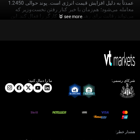
عمدتاً به دلیل افزایش قیمت انرژی است. پوند حوالی 1.2450
معامله می‌شود؛ هم‌زمان با خبر کنار رفتن نخست‌وزیر که
می‌تواند رقابت برای رهبری در حزب کارگر را فعال کند. این
see more
نااطمینانی سیاسی موضوعی است که معامله‌گران اکنون باید
روی آن تمرکز کنند.
راهبرد معامله برای نوسان
کوتاه‌مدت
این نااطمینانی باعث افزایش محسوس نگرانی در بازار شده
شرکای رسمی:
ما را دنبال کنید:
است. برای نمونه، «نوسان ضمنی» یک‌ماهه (implied
volatility؛ برآورد نوسان آینده از قیمت اختیار معامله) برای
«اختیار معامله»‌های (options؛ قراردادهایی که حق خرید/
فروش را می‌دهند) GBP/USD در دو هفته گذشته از حدود
6.5% به بیش از 8.5% رسیده است. با این حال، انتظار می‌رود
این دوره بی‌ثباتی کوتاه باشد و می‌تواند فرصت ایجاد کند.
دلیل اصلی این دیدگاه، احتمال تداوم سیاست مالی در دوره
هشدار خطر:
ریچل ریوز است. «قواعد مالی» موجود (fiscal rules؛