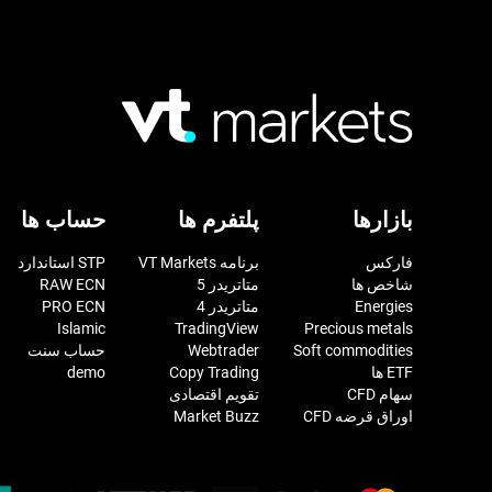
بازارها
پلتفرم ها
حساب ها
فارکس
برنامه VT Markets
STP استاندارد
شاخص ها
متاتریدر 5
RAW ECN
Energies
متاتریدر 4
PRO ECN
Islamic
TradingView
Precious metals
Soft commodities
Webtrader
حساب سنت
ETF ها
Copy Trading
demo
سهام CFD
تقویم اقتصادی
اوراق قرضه CFD
Market Buzz