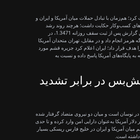
ه آمریکای شمالی روز چهارشنبه 0.28% افت کرد؛ هم‌زمان با تبادل حملات میان آمریکا و ایران و
لیت‌های کسب‌وکار حکایت داشت؛ هرچند روند رشد
فعالیت‌ها کندتر شده بود. GBP/USD در زمان نگارش این گزارش پس از ثبت سقف روزانه 1.3471، در
تنگه هرمز انجام داد و در مقابل، تهران متحدان آمریکا
هدف قرار داد؛ ایران اعلام کرد جزیره قشم مورد
به پایگاه‌های آمریکا پاسخ داده و نسبت به
تش‌بس در برابر تشدید
فت‌ارز GBP/USD را می‌بینیم که حوالی سطح 1.3400 در نوسان است و میان دو نیروی متضاد گرفتار شده
ار آمریکا به‌عنوان دارایی امن وارد کرده و تا حدی
م میان آمریکا و ایران در خلیج فارس ریسکی بسیار
 داشته است.