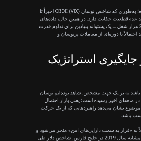
این تنش به‌وضوح در شاخص‌های ترس بازار منعکس شده؛ به‌طوری که شاخص نوسان CBOE (VIX) اخیراً تا
 رشد عدم‌قطعیت حکایت دارد. در همین حال، داده‌های
قدرتمند اقتصادی آمریکا ــ مانند اضافه شدن بیش از 270 هزار شغل ــ یک پشتوانه بنیادین برای تداوم قدرت
حتمالاً با دوره‌ای از معاملات پرنوسان و
 جایگیری استراتژیک
ان باشد نه بر یک جهت مشخص. شاهد بوده‌ایم نوسان
GBP/USD به بالاترین سطح در ماه‌های اخیر رسیده است؛ یعنی بازار احتمال
ن موضوع نشان می‌دهد راهبردهایی که از یک حرکت
اسب باشد.
ً به «فرار به سمت دارایی‌های امن» منجر می‌شود و
به نفع دلار آمریکا تمام می‌شود. برای نمونه، در تنش‌های مشابه سال 2019 در خلیج فارس، شاخص دلار طی