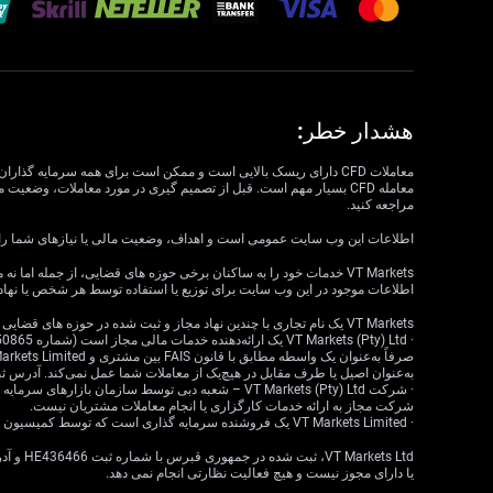
هشدار خطر:
مراجعه کنید.
اطلاعات این وب سایت عمومی است و اهداف، وضعیت مالی یا نیازهای شما را در نظر نمی گیرد. VT Markets نمی تواند مسئول مرتبط بودن، دقت، به موقع بودن 
اطلاعات موجود در این وب سایت برای توزیع یا استفاده توسط هر شخص یا نهاد
VT Markets یک نام تجاری با چندین نهاد مجاز و ثبت شده در حوزه های قضایی مختلف است.
به‌عنوان اصیل یا طرف مقابل در هیچ‌یک از معاملات شما عمل نمی‌کند. آدرس ثبت‌شده: 18 ، Claremont، Cape Town، Western Cape، 7708، South Africa
شرکت مجاز به ارائه خدمات کارگزاری یا انجام معاملات مشتریان نیست.
· VT Markets Limited یک فروشنده سرمایه گذاری است که توسط کمیسیون خدمات مالی موریس (FSC) تحت مجوز شماره GB23202269 مجاز و تحت نظارت است.
یا دارای مجوز نیست و هیچ فعالیت نظارتی انجام نمی دهد.