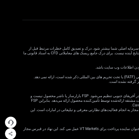
لات CFD می تواند سود و زیان را افزایش دهد و به طور بالقوه از سرمایه اصلی شما بیشتر شود. درک و تصدیق کامل خطرات مرتبط قبل از
معامله CFD بسیار مهم است. قبل از تصمیم گیری در مورد معاملات، وضعیت مالی، اهداف سرمایه گذاری و تحمل ریسک خود را در نظر بگیرید. عملکرد گذشته نشان دهنده نتایج آینده نیست. برای درک جامع ریسک های معاملاتی CFD به اسناد قانونی ما
VT Markets خدمات خود را به ساکنان برخی حوزه های قضایی، از جمله اما نه محدود به ایالات متحده، سنگاپور، هند، روسیه و هر حوزه قضایی که توسط گروه ویژه اقدام مالی (FATF) یا تحت تحریم های بین المللی ذکر شده است، ارائه نمی دهد.
ظر گرفته نشده است.
· VT Markets (Pty) Ltd یک ارائه‌دهنده خدمات مالی مجاز است (شماره FSP: 50865، شماره ثبت شرکت: 2015/072049/07) («FSP») که توسط مرجع رفتار بخش مالی در آفریقای جنوبی تنظیم می‌شود. FSP بازارساز یا ناشر محصول نیست و
صرفاً به‌عنوان یک واسطه مطابق با قانون FAIS بین مشتری و VT Markets Limited («تأمین‌کننده محصول») عمل می‌کند و فقط خدمات واسطه‌گری را در ارتباط با محصولات مشتقه ارائه‌شده توسط تأمین‌کننده محصول ارائه می‌دهد. بنابراین FSP
 شرکت VT Markets (Pty) Ltd – شعبه دبی توسط سازمان بازارهای سرمایه امارات متحده عربی (CMA) تحت مجوز شماره 20200000299 به عنوان دارنده مجوز دسته 5 مجاز به انجام فعالیت‌های نظارتی معرفی و تبلیغاتی در امارات است. این
VT Markets Ltd، ثبت شده در جمهوری قبرس با شماره ثبت HE436466 و آدرس ثبت شده در اسقف اعظم ماکاریوس III، 160، طبقه 1، 3026، لیماسول، قبرس، تنها به عنوان نماینده پرداخت برای VT Markets عمل می کند. این نهاد در قبرس مجاز