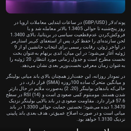
پوند/دلار (GBP/USD) در ساعات ابتدایی معاملات اروپا در
روز پنج‌شنبه تا حوالی 1.3405 بالاتر معامله شد و با
فروکش‌کردن عدم‌قطعیت سیاسی در بریتانیا، بالای 1.3400
لحن سازنده‌ای را حفظ کرد. پس از استعفای کی‌یر استارمر
در اواخر ژوئن، رقابت رسمی برای انتخاب جانشین او از 9
ژوئیه آغاز می‌شود؛ در این میان، اندی برنهام به‌عنوان بخت
نخست مطرح است و جدول زمانی مورد انتظار، 20 ژوئیه را
به‌عنوان زمان معرفی نخست‌وزیر بعدی نشان می‌دهد.
در نمودار روزانه، این جفت‌ارز همچنان بالای باند میانی بولینگر
و میانگین متحرک ساده 100روزه (SMA) قرار دارد، در
حالی‌که باندهای بولینگر (20، 2) به‌صورت ملایم در حال بازتر
شدن هستند. مومنتوم کمی صعودی است و RSI (14) در سطح
57.6 قرار دارد. مقاومت صعودی در باند بالایی بولینگر نزدیک
1.3470 دیده می‌شود؛ نخستین حمایت حوالی 1.3300 در باند
میانی است و در صورت اصلاح عمیق‌تر، هدف بعدی باند پایینی
نزدیک 1.3130 خواهد بود.