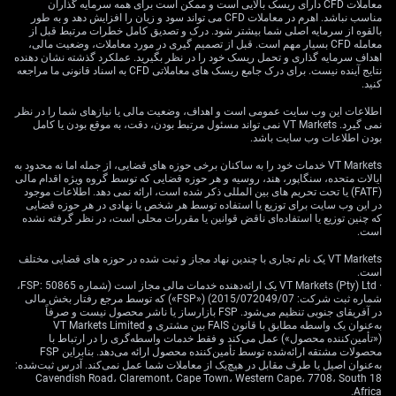
معاملات CFD دارای ریسک بالایی است و ممکن است برای همه سرمایه گذاران
راهبرد و ایده‌های معاملاتی
مناسب نباشد. اهرم در معاملات CFD می تواند سود و زیان را افزایش دهد و به طور
بالقوه از سرمایه اصلی شما بیشتر شود. درک و تصدیق کامل خطرات مرتبط قبل از
معامله CFD بسیار مهم است. قبل از تصمیم گیری در مورد معاملات، وضعیت مالی،
اهداف سرمایه گذاری و تحمل ریسک خود را در نظر بگیرید. عملکرد گذشته نشان دهنده
نتایج آینده نیست. برای درک جامع ریسک های معاملاتی CFD به اسناد قانونی ما مراجعه
برای بهره‌برداری از این مومنتوم ملایم صعودی، خرید اختیار
کنید.
خرید (Call) یا ایجاد اسپرد اختیار خرید صعودی (Bull Call
Spread) با سررسید آگوست مدنظر است. خرید یک کال
اطلاعات این وب سایت عمومی است و اهداف، وضعیت مالی یا نیازهای شما را در نظر
نمی گیرد. VT Markets نمی تواند مسئول مرتبط بودن، دقت، به موقع بودن یا کامل
1.3400 و تأمین بخشی از هزینه با فروش کال 1.3550
بودن اطلاعات وب سایت باشد.
می‌تواند گزینه مناسبی باشد تا حرکت به سمت مقاومت اولیه
نزدیک 1.3470 هدف‌گذاری شود. این راهبرد با ریسک
VT Markets خدمات خود را به ساکنان برخی حوزه های قضایی، از جمله اما نه محدود به
ایالات متحده، سنگاپور، هند، روسیه و هر حوزه قضایی که توسط گروه ویژه اقدام مالی
تعریف‌شده، با رشد آرام اما نه انفجاری که انتظار داریم
(FATF) یا تحت تحریم های بین المللی ذکر شده است، ارائه نمی دهد. اطلاعات موجود
هم‌خوانی دارد.
در این وب سایت برای توزیع یا استفاده توسط هر شخص یا نهادی در هر حوزه قضایی
که چنین توزیع یا استفاده‌ای ناقض قوانین یا مقررات محلی است، در نظر گرفته نشده
است.
ثبات فعلی، تفاوت زیادی با انتقال پرآشوب رهبری در سال
2022 دارد که پوند را تا نزدیکی برابری با دلار به سقوط
VT Markets یک نام تجاری با چندین نهاد مجاز و ثبت شده در حوزه های قضایی مختلف
کشاند. این فرآیند سیاسی منظم، کف قابل اتکاتری برای ارز
است.
· VT Markets (Pty) Ltd یک ارائه‌دهنده خدمات مالی مجاز است (شماره FSP: 50865،
فراهم می‌کند و سطح حمایتی 1.3300 را به خط دفاعی معتبر
شماره ثبت شرکت: 2015/072049/07) («FSP») که توسط مرجع رفتار بخش مالی
تبدیل می‌سازد. فروش اختیار فروش خارج از پول (Out-of-
در آفریقای جنوبی تنظیم می‌شود. FSP بازارساز یا ناشر محصول نیست و صرفاً
به‌عنوان یک واسطه مطابق با قانون FAIS بین مشتری و VT Markets Limited
the-Money Put) با قیمت اعمال نزدیک این سطح نیز راهبرد
(«تأمین‌کننده محصول») عمل می‌کند و فقط خدمات واسطه‌گری را در ارتباط با
دیگری است که امکان دریافت پرمیوم را فراهم می‌کند، در
محصولات مشتقه ارائه‌شده توسط تأمین‌کننده محصول ارائه می‌دهد. بنابراین FSP
حالی‌که دیدگاهی محتاطانه اما خوش‌بینانه را بازتاب می‌دهد.
به‌عنوان اصیل یا طرف مقابل در هیچ‌یک از معاملات شما عمل نمی‌کند. آدرس ثبت‌شده:
18 Cavendish Road، Claremont، Cape Town، Western Cape، 7708، South
Africa.