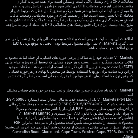
قوی برای هفته‌های پیش رو فراهم کند.
معاملات CFD دارای ریسک بالایی است و ممکن است برای همه سرمایه گذاران
مناسب نباشد. اهرم در معاملات CFD می تواند سود و زیان را افزایش دهد و به طور
بالقوه از سرمایه اصلی شما بیشتر شود. درک و تصدیق کامل خطرات مرتبط قبل از
حل‌وفصل این مناقشه بزرگ تجاری همچنین باید نوسان بازار
معامله CFD بسیار مهم است. قبل از تصمیم گیری در مورد معاملات، وضعیت مالی،
را کاهش دهد. شاخص نوسان یورو استاکس ۵۰ (VSTOXX)
اهداف سرمایه گذاری و تحمل ریسک خود را در نظر بگیرید. عملکرد گذشته نشان دهنده
نتایج آینده نیست. برای درک جامع ریسک های معاملاتی CFD به اسناد قانونی ما مراجعه
که در حال حاضر حوالی ۱۴ در نوسان است، با توجه به اینکه
کنید.
یکی از ریسک‌های دنباله‌ای مهم در حال حذف شدن است، بالا
به نظر می‌رسد. ما در فروش نوسان فرصت می‌بینیم؛ شاید
اطلاعات این وب سایت عمومی است و اهداف، وضعیت مالی یا نیازهای شما را در نظر
نمی گیرد. VT Markets نمی تواند مسئول مرتبط بودن، دقت، به موقع بودن یا کامل
از طریق نوشتن اختیار فروش‌های خارج از پول (out-of-the-
بودن اطلاعات وب سایت باشد.
money) بر شاخص‌های گسترده اروپا با نزدیک شدن به
VT Markets خدمات خود را به ساکنان برخی حوزه های قضایی، از جمله اما نه محدود به
ضرب‌الاجل ژوئیه.
ایالات متحده، سنگاپور، هند، روسیه و هر حوزه قضایی که توسط گروه ویژه اقدام مالی
(FATF) یا تحت تحریم های بین المللی ذکر شده است، ارائه نمی دهد. اطلاعات موجود
تمرکز باید بر بخش خودروی اروپا نیز باشد که از اهداف اصلی
در این وب سایت برای توزیع یا استفاده توسط هر شخص یا نهادی در هر حوزه قضایی
تعرفه‌های اکنون دفع‌شده بود. شرکت‌هایی مانند فولکس‌واگن
که چنین توزیع یا استفاده‌ای ناقض قوانین یا مقررات محلی است، در نظر گرفته نشده
است.
و ب‌ام‌و بخش قابل‌توجهی از درآمد خود را از بازار آمریکا به
دست می‌آورند و داده‌های فروش خودرو در ماه مه نیز از
VT Markets یک نام تجاری با چندین نهاد مجاز و ثبت شده در حوزه های قضایی مختلف
است.
بهبود خفیف تقاضای آمریکای شمالی حکایت دارد. ما
· VT Markets (Pty) Ltd یک ارائه‌دهنده خدمات مالی مجاز است (شماره FSP: 50865،
اسپردهای اختیار خرید (call option spreads) در این سهام
شماره ثبت شرکت: 2015/072049/07) («FSP») که توسط مرجع رفتار بخش مالی
مشخص را روشی کارآمد برای کسب مواجهه اهرمی با این
در آفریقای جنوبی تنظیم می‌شود. FSP بازارساز یا ناشر محصول نیست و صرفاً
به‌عنوان یک واسطه مطابق با قانون FAIS بین مشتری و VT Markets Limited
رالی ناشی از کاهش ریسک ارزیابی می‌کنیم.
(«تأمین‌کننده محصول») عمل می‌کند و فقط خدمات واسطه‌گری را در ارتباط با
محصولات مشتقه ارائه‌شده توسط تأمین‌کننده محصول ارائه می‌دهد. بنابراین FSP
به‌عنوان اصیل یا طرف مقابل در هیچ‌یک از معاملات شما عمل نمی‌کند. آدرس ثبت‌شده:
18 Cavendish Road، Claremont، Cape Town، Western Cape، 7708، South
Africa.