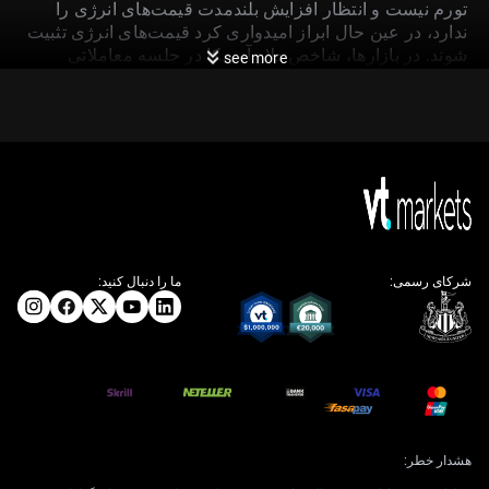
تورم نیست و انتظار افزایش بلندمدت قیمت‌های انرژی را
ندارد، در عین حال ابراز امیدواری کرد قیمت‌های انرژی تثبیت
شوند. در بازارها، شاخص دلار آمریکا در جلسه معاملاتی
see more
آمریکا در روز چهارشنبه ۰.۲٪ رشد کرد و به ۹۹.۴۲ رسید؛ در
پس‌زمینه‌ای از هدف تورمی ۲٪ فدرال رزرو و هشت نشست
سالانه کمیته بازار باز فدرال (FOMC).
چشم‌انداز سیاست پولی و
پیامدهای بازار
شرکای رسمی:
ما را دنبال کنید:
با توجه به چشم‌انداز فعلی، سیاست پولی را در جای درست
می‌بینیم؛ یعنی انتظار تغییر نرخ بهره در آینده نزدیک را نداریم.
به نظر می‌رسد فدرال رزرو با ثابت نگه داشتن سیاست راحت
است، بنابراین هرگونه کاهش قابل‌توجه نرخ بهره برای
باقی‌مانده سال را از قیمت‌گذاری بازار کنار می‌گذاریم. این
ثبات نشان می‌دهد مشتقات نرخ بهره کوتاه‌مدت، مانند
قراردادهای آتی Fed Funds، احتمالاً در یک دامنه محدود
معامله خواهند شد.
هشدار خطر: