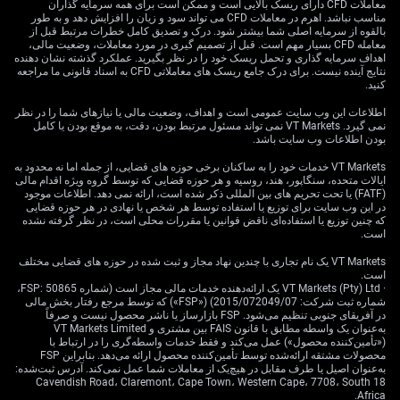
ما ریسک‌های صعودی تورم را با دقت دنبال می‌کنیم که
معاملات CFD دارای ریسک بالایی است و ممکن است برای همه سرمایه گذاران
مناسب نباشد. اهرم در معاملات CFD می تواند سود و زیان را افزایش دهد و به طور
به‌وضوح افزایش یافته‌اند. آخرین گزارش شاخص قیمت
بالقوه از سرمایه اصلی شما بیشتر شود. درک و تصدیق کامل خطرات مرتبط قبل از
مصرف‌کننده (CPI) برای ماه مه ۲۰۲۶ افزایش سالانه ۳.۹٪ را
معامله CFD بسیار مهم است. قبل از تصمیم گیری در مورد معاملات، وضعیت مالی،
نشان داد که تأیید می‌کند فشارهای قیمتی به سرعتی که امید
اهداف سرمایه گذاری و تحمل ریسک خود را در نظر بگیرید. عملکرد گذشته نشان دهنده
نتایج آینده نیست. برای درک جامع ریسک های معاملاتی CFD به اسناد قانونی ما مراجعه
می‌رفت فروکش نمی‌کنند. این پایداری، همراه با رسیدن نفت
کنید.
خام WTI به سقف سالانه ۹۵ دلار به ازای هر بشکه در روزهای
اخیر، نشان می‌دهد باید خرید نوسان (Volatility) را از طریق
اطلاعات این وب سایت عمومی است و اهداف، وضعیت مالی یا نیازهای شما را در نظر
نمی گیرد. VT Markets نمی تواند مسئول مرتبط بودن، دقت، به موقع بودن یا کامل
اختیارمعامله‌ها روی قراردادهای آتی اوراق قرضه در نظر
بودن اطلاعات وب سایت باشد.
بگیریم، زیرا بازار نسبت به هر غافلگیری تورمیِ بیشتر واکنش
VT Markets خدمات خود را به ساکنان برخی حوزه های قضایی، از جمله اما نه محدود به
تندی نشان خواهد داد.
ایالات متحده، سنگاپور، هند، روسیه و هر حوزه قضایی که توسط گروه ویژه اقدام مالی
(FATF) یا تحت تحریم های بین المللی ذکر شده است، ارائه نمی دهد. اطلاعات موجود
محرک‌های بخشی و چینش
در این وب سایت برای توزیع یا استفاده توسط هر شخص یا نهادی در هر حوزه قضایی
که چنین توزیع یا استفاده‌ای ناقض قوانین یا مقررات محلی است، در نظر گرفته نشده
است.
در بازار ارز
VT Markets یک نام تجاری با چندین نهاد مجاز و ثبت شده در حوزه های قضایی مختلف
است.
· VT Markets (Pty) Ltd یک ارائه‌دهنده خدمات مالی مجاز است (شماره FSP: 50865،
شماره ثبت شرکت: 2015/072049/07) («FSP») که توسط مرجع رفتار بخش مالی
بازار کار همچنان منبعی از قدرت است و به فدرال رزرو
در آفریقای جنوبی تنظیم می‌شود. FSP بازارساز یا ناشر محصول نیست و صرفاً
انعطاف می‌دهد تا نرخ‌ها را در سطح بالا نگه دارد. جدیدترین
به‌عنوان یک واسطه مطابق با قانون FAIS بین مشتری و VT Markets Limited
(«تأمین‌کننده محصول») عمل می‌کند و فقط خدمات واسطه‌گری را در ارتباط با
گزارش اشتغال از افزایش سالم ۲۰۵ هزار شغل در بخش
محصولات مشتقه ارائه‌شده توسط تأمین‌کننده محصول ارائه می‌دهد. بنابراین FSP
غیرکشاورزی (Non-farm Payrolls) حکایت داشت و نرخ
به‌عنوان اصیل یا طرف مقابل در هیچ‌یک از معاملات شما عمل نمی‌کند. آدرس ثبت‌شده:
بیکاری را در سطح پایین ۳.۷٪ ثابت نگه داشت. این داده‌های
18 Cavendish Road، Claremont، Cape Town، Western Cape، 7708، South
Africa.