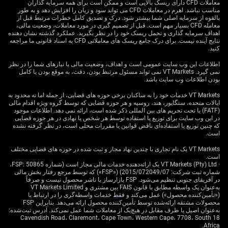
معاملات CFD دارای ریسک بالایی است و ممکن است برای همه سرمایه گذاران
مناسب نباشد. اهرم در معاملات CFD می تواند سود و زیان را افزایش دهد و به طور
بالقوه از سرمایه اصلی شما بیشتر شود. درک و تصدیق کامل خطرات مرتبط قبل از
معامله CFD بسیار مهم است. قبل از تصمیم گیری در مورد معاملات، وضعیت مالی،
اهداف سرمایه گذاری و تحمل ریسک خود را در نظر بگیرید. عملکرد گذشته نشان دهنده
نتایج آینده نیست. برای درک جامع ریسک های معاملاتی CFD به اسناد قانونی ما مراجعه
کنید.
اطلاعات این وب سایت عمومی است و اهداف، وضعیت مالی یا نیازهای شما را در نظر
نمی گیرد. VT Markets نمی تواند مسئول مرتبط بودن، دقت، به موقع بودن یا کامل
بودن اطلاعات وب سایت باشد.
VT Markets خدمات خود را به ساکنان برخی حوزه های قضایی، از جمله اما نه محدود به
ایالات متحده، سنگاپور، هند، روسیه و هر حوزه قضایی که توسط گروه ویژه اقدام مالی
(FATF) یا تحت تحریم های بین المللی ذکر شده است، ارائه نمی دهد. اطلاعات موجود
در این وب سایت برای توزیع یا استفاده توسط هر شخص یا نهادی در هر حوزه قضایی
که چنین توزیع یا استفاده‌ای ناقض قوانین یا مقررات محلی است، در نظر گرفته نشده
است.
VT Markets یک نام تجاری با چندین نهاد مجاز و ثبت شده در حوزه های قضایی مختلف
است.
· VT Markets (Pty) Ltd یک ارائه‌دهنده خدمات مالی مجاز است (شماره FSP: 50865،
شماره ثبت شرکت: 2015/072049/07) («FSP») که توسط مرجع رفتار بخش مالی
در آفریقای جنوبی تنظیم می‌شود. FSP بازارساز یا ناشر محصول نیست و صرفاً
به‌عنوان یک واسطه مطابق با قانون FAIS بین مشتری و VT Markets Limited
(«تأمین‌کننده محصول») عمل می‌کند و فقط خدمات واسطه‌گری را در ارتباط با
محصولات مشتقه ارائه‌شده توسط تأمین‌کننده محصول ارائه می‌دهد. بنابراین FSP
به‌عنوان اصیل یا طرف مقابل در هیچ‌یک از معاملات شما عمل نمی‌کند. آدرس ثبت‌شده:
18 Cavendish Road، Claremont، Cape Town، Western Cape، 7708، South
Africa.