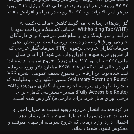
۹۷.۷۷ روپیه در هر لیتر رسید، در حالی که گازوئیل ۳.۱۱ روپیه
در هر لیتر بالا رفت و تا ۹۰.۶۷ روپیه در هر لیتر افزایش یافت.
گزارش‌های رسانه‌ای می‌گویند کاهش «مالیات تکلیفی»
(Withholding Tax/WHT؛ مالیاتی که هنگام پرداخت سود یا
درآمد از سرمایه‌گذاری از مبلغ کسر می‌شود) برای دارندگان
خارجی اوراق قرضه در دست بررسی است. در بخش بدهی،
سرمایه‌گذاران خارجی پرتفویی (FPI؛ سرمایه‌گذار خارجی که
از طریق خرید سهام و اوراق وارد می‌شود) از ابتدای سال
مالی FY27 تا امروز ۶۱۳ میلیون دلار خروج سرمایه داشته‌اند؛
این در حالی است که در FY26، ۲.۸ میلیارد دلار ورود سرمایه
ثبت شده بود. این ارقام در مجموعِ سقف عمومی، پنجره VRR
(Voluntary Retention Route؛ مسیر «نگهداری داوطلبانه» که
با شرط نگهداری سرمایه اجازه سرمایه‌گذاری می‌دهد) و FAR
(Fully Accessible Route؛ مسیر «دسترسی کامل» برای
برخی اوراق قابل خرید برای خارجی‌ها) گزارش شده است.
در کوتاه‌مدت، انتظار می‌رود روپیه نسبت به جریان اخبار و
تغییرات جریان سرمایه در بازار سهام واکنش نشان دهد.
احتمال دارد ارز تا زمانی که خروج سرمایه از سهام متوقف و
معکوس نشود، ضعیف بماند.