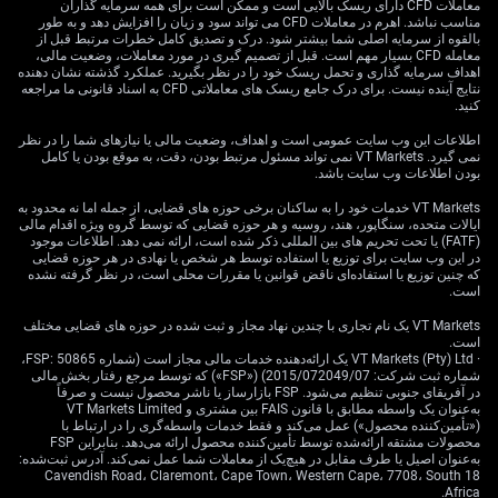
شود، امکان بهره‌برداری از تضعیف روپیه را فراهم می‌کند و
معاملات CFD دارای ریسک بالایی است و ممکن است برای همه سرمایه گذاران
زیان را به «پریمیوم» (Premium؛ بهای پرداختی برای خرید
مناسب نباشد. اهرم در معاملات CFD می تواند سود و زیان را افزایش دهد و به طور
بالقوه از سرمایه اصلی شما بیشتر شود. درک و تصدیق کامل خطرات مرتبط قبل از
اختیار) محدود می‌کند.
معامله CFD بسیار مهم است. قبل از تصمیم گیری در مورد معاملات، وضعیت مالی،
اهداف سرمایه گذاری و تحمل ریسک خود را در نظر بگیرید. عملکرد گذشته نشان دهنده
کاهش احتمالی مالیات تکلیفی برای سرمایه‌گذاران خارجی
نتایج آینده نیست. برای درک جامع ریسک های معاملاتی CFD به اسناد قانونی ما مراجعه
کنید.
اوراق قرضه، عامل مهم اما نامطمئن است. چنین اقدامی
می‌تواند محرک مثبت برای روپیه باشد و احتمالاً خروج ۶۱۳
اطلاعات این وب سایت عمومی است و اهداف، وضعیت مالی یا نیازهای شما را در نظر
میلیون دلاری سرمایه خارجی در بخش بدهی را که از آغاز
نمی گیرد. VT Markets نمی تواند مسئول مرتبط بودن، دقت، به موقع بودن یا کامل
بودن اطلاعات وب سایت باشد.
سال مالی در اول آوریل ثبت شده، تا حدی برگرداند.
معامله‌گران باید آماده باشند که در صورت انتشار این خبر،
VT Markets خدمات خود را به ساکنان برخی حوزه های قضایی، از جمله اما نه محدود به
ایالات متحده، سنگاپور، هند، روسیه و هر حوزه قضایی که توسط گروه ویژه اقدام مالی
روپیه سریع تقویت شود؛ هرچند ممکن است این تقویت موقتی
(FATF) یا تحت تحریم های بین المللی ذکر شده است، ارائه نمی دهد. اطلاعات موجود
باشد.
در این وب سایت برای توزیع یا استفاده توسط هر شخص یا نهادی در هر حوزه قضایی
که چنین توزیع یا استفاده‌ای ناقض قوانین یا مقررات محلی است، در نظر گرفته نشده
است.
VT Markets یک نام تجاری با چندین نهاد مجاز و ثبت شده در حوزه های قضایی مختلف
است.
· VT Markets (Pty) Ltd یک ارائه‌دهنده خدمات مالی مجاز است (شماره FSP: 50865،
شماره ثبت شرکت: 2015/072049/07) («FSP») که توسط مرجع رفتار بخش مالی
در آفریقای جنوبی تنظیم می‌شود. FSP بازارساز یا ناشر محصول نیست و صرفاً
به‌عنوان یک واسطه مطابق با قانون FAIS بین مشتری و VT Markets Limited
(«تأمین‌کننده محصول») عمل می‌کند و فقط خدمات واسطه‌گری را در ارتباط با
محصولات مشتقه ارائه‌شده توسط تأمین‌کننده محصول ارائه می‌دهد. بنابراین FSP
به‌عنوان اصیل یا طرف مقابل در هیچ‌یک از معاملات شما عمل نمی‌کند. آدرس ثبت‌شده:
18 Cavendish Road، Claremont، Cape Town، Western Cape، 7708، South
Africa.