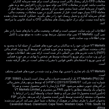
با ریسکی مشخص، از پتانسیل رشد بهره‌برداری کنیم.
معاملات CFD دارای ریسک بالایی است و ممکن است برای همه سرمایه گذاران
مناسب نباشد. اهرم در معاملات CFD می تواند سود و زیان را افزایش دهد و به طور
بالقوه از سرمایه اصلی شما بیشتر شود. درک و تصدیق کامل خطرات مرتبط قبل از
در حوزه مشتقات سهام، نسبت به نیکی ۲۲۵ محتاط هستیم.
معامله CFD بسیار مهم است. قبل از تصمیم گیری در مورد معاملات، وضعیت مالی،
هرچند اقتصاد قوی‌تر از نظر بنیادی خبر خوبی است، اما
اهداف سرمایه گذاری و تحمل ریسک خود را در نظر بگیرید. عملکرد گذشته نشان دهنده
انقباض سیاستی غافلگیرکننده از سوی بانک مرکزی ژاپن
نتایج آینده نیست. برای درک جامع ریسک های معاملاتی CFD به اسناد قانونی ما مراجعه
کنید.
احتمالاً با افزایش هزینه‌های استقراض، سهام را تحت فشار
قرار می‌دهد. خرید اختیار فروش (Put) نیکی را به‌عنوان
اطلاعات این وب سایت عمومی است و اهداف، وضعیت مالی یا نیازهای شما را در نظر
پوشش ریسک یا یک موقعیت فروش سفته‌بازانه در برابر این
نمی گیرد. VT Markets نمی تواند مسئول مرتبط بودن، دقت، به موقع بودن یا کامل
بودن اطلاعات وب سایت باشد.
ریسک سیاستی، دارای ارزش می‌دانیم.
VT Markets خدمات خود را به ساکنان برخی حوزه های قضایی، از جمله اما نه محدود به
در نهایت، انتظار داریم نوسان ضمنی (Implied Volatility) در
ایالات متحده، سنگاپور، هند، روسیه و هر حوزه قضایی که توسط گروه ویژه اقدام مالی
(FATF) یا تحت تحریم های بین المللی ذکر شده است، ارائه نمی دهد. اطلاعات موجود
دارایی‌های ژاپنی افزایش یابد. افزایش عدم‌قطعیت درباره گام
در این وب سایت برای توزیع یا استفاده توسط هر شخص یا نهادی در هر حوزه قضایی
بعدی بانک مرکزی ژاپن، راهبردهای خرید نوسان (Long
که چنین توزیع یا استفاده‌ای ناقض قوانین یا مقررات محلی است، در نظر گرفته نشده
Volatility) مانند استرادل‌ها روی جفت‌ارزهایی نظیر
است.
USD/JPY را جذاب می‌کند. همچنین به دنبال فروش
VT Markets یک نام تجاری با چندین نهاد مجاز و ثبت شده در حوزه های قضایی مختلف
قراردادهای آتی اوراق قرضه دولتی ژاپن خواهیم بود، زیرا هر
است.
· VT Markets (Pty) Ltd یک ارائه‌دهنده خدمات مالی مجاز است (شماره FSP: 50865،
نشانه‌ای از عادی‌سازی سیاست پولی، بازدهی‌ها را بالاتر
شماره ثبت شرکت: 2015/072049/07) («FSP») که توسط مرجع رفتار بخش مالی
خواهد برد.
در آفریقای جنوبی تنظیم می‌شود. FSP بازارساز یا ناشر محصول نیست و صرفاً
به‌عنوان یک واسطه مطابق با قانون FAIS بین مشتری و VT Markets Limited
(«تأمین‌کننده محصول») عمل می‌کند و فقط خدمات واسطه‌گری را در ارتباط با
محصولات مشتقه ارائه‌شده توسط تأمین‌کننده محصول ارائه می‌دهد. بنابراین FSP
به‌عنوان اصیل یا طرف مقابل در هیچ‌یک از معاملات شما عمل نمی‌کند. آدرس ثبت‌شده:
18 Cavendish Road، Claremont، Cape Town، Western Cape، 7708، South
Africa.