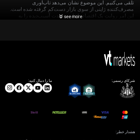
تلقی می‌کنیم. این موضوع نشان می‌دهد تاب‌آوری
مصرف‌کننده ژاپنی از سوی بازار دست‌کم گرفته شده است.
این امر روایتِ یک اقتصاد داخلی به‌شدت آسیب‌دیده را به
see more
چالش می‌کشد و ما را مجبور می‌کند موقعیت‌های خود را
تعدیل کنیم.
این داده قوی‌ترِ مصرف، وقتی در کنار آخرین رقم تورم هسته
(Core CPI) ژوئن که ۲.۴٪ اعلام شد قرار می‌گیرد، فشار
بیشتری بر بانک مرکزی ژاپن وارد می‌کند. توجیه آن‌ها برای
حفظ سیاست پولی فوق‌انبساطی در حال تضعیف است. ما
معتقدیم بازار ریسک چرخش انقباضی (هاوکیش) بانک مرکزی
ژاپن در ماه‌های آینده را کمتر از واقع قیمت‌گذاری کرده است.
شرکای رسمی:
ما را دنبال کنید:
راهبرد بازار و چینش ریسک
بنابراین، در هفته‌های پیش‌رو به موقعیت‌هایی نگاه می‌کنیم که
از تقویت ین سود می‌برند. بازگشت (Unwinding) معاملات
کری ترید ین می‌تواند تند و سریع باشد؛ مشابه آنچه پس از
تغییر غافلگیرکننده سیاستی در اواخر ۲۰۲۲ شاهد بودیم. در
هشدار خطر:
حال بررسی خرید اختیار خرید (Call) ین در برابر دلار هستیم تا