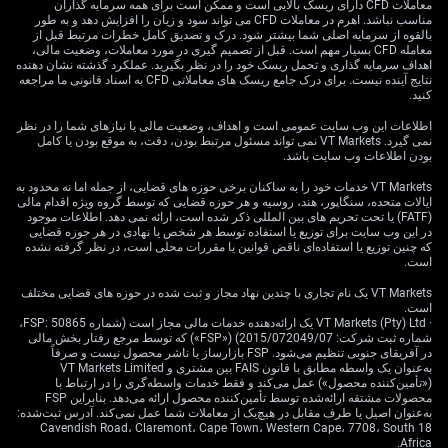
معاملات CFD دارای ریسک بالایی است و ممکن است برای همه سرمایه گذاران
سطوح تکنیکال، تقاضای
مناسب نباشد. اهرم در معاملات CFD می تواند سود و زیان را افزایش دهد و به طور
بالقوه از سرمایه اصلی شما بیشتر شود. درک و تصدیق کامل خطرات مرتبط قبل از
صنعتی و راهبردهای
معامله CFD بسیار مهم است. قبل از تصمیم گیری در مورد معاملات، وضعیت مالی،
اهداف سرمایه گذاری و تحمل ریسک خود را در نظر بگیرید. عملکرد گذشته نشان دهنده
نتایج آینده نیست. برای درک جامع ریسک های معاملاتی CFD به اسناد قانونی ما مراجعه
معاملاتی
کنید.
اطلاعات این وب سایت عمومی است و اهداف، وضعیت مالی یا نیازهای شما را در نظر
نمی گیرد. VT Markets نمی تواند مسئول مرتبط بودن، دقت، به موقع بودن یا کامل
بودن اطلاعات وب سایت باشد.
با وجود اخبار حمایتی، نمودار تکنیکال همچنان ضعیف است و
VT Markets خدمات خود را به ساکنان برخی حوزه های قضایی، از جمله اما نه محدود به
قیمت زیر میانگین کلیدی 70.18 دلار قرار دارد. این سطح را
ایالات متحده، سنگاپور، هند، روسیه و هر حوزه قضایی که توسط گروه ویژه اقدام مالی
یک ناحیه حیاتی برای رصد می‌دانیم؛ زیرا ناتوانی در عبور و
(FATF) یا تحت تحریم های بین المللی ذکر شده است، ارائه نمی دهد. اطلاعات موجود
تثبیت بالای آن تأیید می‌کند که فروشندگان هنوز کنترل بازار را
در این وب سایت برای توزیع یا استفاده توسط هر شخص یا نهادی در هر حوزه قضایی
که چنین توزیع یا استفاده‌ای ناقض قوانین یا مقررات محلی است، در نظر گرفته نشده
در دست دارند. فعلاً مسیر کم‌مقاومت‌تر حرکت، به نظر خنثی
است.
تا نزولی است.
VT Markets یک نام تجاری با چندین نهاد مجاز و ثبت شده در حوزه های قضایی مختلف
است.
در عین حال، جریان قدرتمند تقاضای صنعتی را نیز در نظر
· VT Markets (Pty) Ltd یک ارائه‌دهنده خدمات مالی مجاز است (شماره FSP: 50865،
داریم که به‌عنوان عامل حمایتی بلندمدت عمل می‌کند. در
شماره ثبت شرکت: 2015/072049/07) («FSP») که توسط مرجع رفتار بخش مالی
گزارش اخیر «شورای جهانی الکترونیک» به افزایش 3 درصدی
در آفریقای جنوبی تنظیم می‌شود. FSP بازارساز یا ناشر محصول نیست و صرفاً
به‌عنوان یک واسطه مطابق با قانون FAIS بین مشتری و VT Markets Limited
سفارش‌های نیمه‌هادی‌ها برای سه‌ماهه دوم 2026 اشاره شده
(«تأمین‌کننده محصول») عمل می‌کند و فقط خدمات واسطه‌گری را در ارتباط با
که می‌تواند مصرف نقره را پایدار نگه دارد. این قدرت بنیادی
محصولات مشتقه ارائه‌شده توسط تأمین‌کننده محصول ارائه می‌دهد. بنابراین FSP
به‌عنوان اصیل یا طرف مقابل در هیچ‌یک از معاملات شما عمل نمی‌کند. آدرس ثبت‌شده:
ممکن است حتی در صورت از بین رفتن تقاضای پناهگاه امن،
18 Cavendish Road، Claremont، Cape Town، Western Cape، 7708، South
مانع از سقوط عمیق قیمت شود.
Africa.