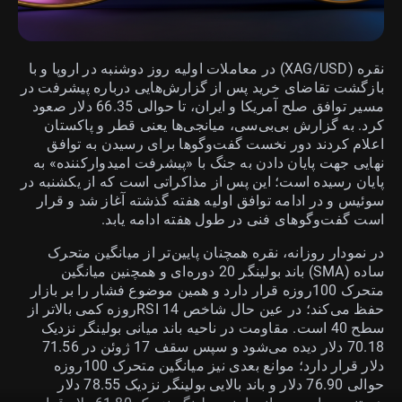
نقره (XAG/USD) در معاملات اولیه روز دوشنبه در اروپا و با
بازگشت تقاضای خرید پس از گزارش‌هایی درباره پیشرفت در
مسیر توافق صلح آمریکا و ایران، تا حوالی 66.35 دلار صعود
کرد. به گزارش بی‌بی‌سی، میانجی‌ها یعنی قطر و پاکستان
اعلام کردند دور نخست گفت‌وگوها برای رسیدن به توافق
نهایی جهت پایان دادن به جنگ با «پیشرفت امیدوارکننده» به
پایان رسیده است؛ این پس از مذاکراتی است که از یکشنبه در
سوئیس و در ادامه توافق اولیه هفته گذشته آغاز شد و قرار
است گفت‌وگوهای فنی در طول هفته ادامه یابد.
در نمودار روزانه، نقره همچنان پایین‌تر از میانگین متحرک
ساده (SMA) باند بولینگر 20 دوره‌ای و همچنین میانگین
متحرک 100روزه قرار دارد و همین موضوع فشار را بر بازار
حفظ می‌کند؛ در عین حال شاخص RSI 14روزه کمی بالاتر از
سطح 40 است. مقاومت در ناحیه باند میانی بولینگر نزدیک
70.18 دلار دیده می‌شود و سپس سقف 17 ژوئن در 71.56
دلار قرار دارد؛ موانع بعدی نیز میانگین متحرک 100روزه
حوالی 76.90 دلار و باند بالایی بولینگر نزدیک 78.55 دلار