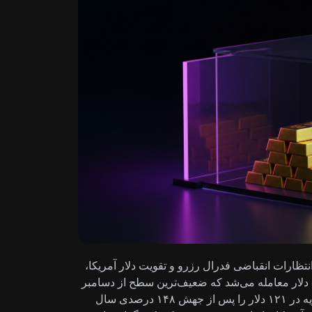
اشی از انتظارات انقباضی فدرال رزرو و تقویت دلار آمریکا،
به کف‌های تازه سالانه سقوط کرد. این فلز حوالی ۵۹.۳۹ دلار معامله می‌شد که ضعیف‌ترین سطح از دسامبر
۲۰۲۵ به شمار می‌رود و اصلاح خود از سقف تاریخی ژانویه در ۱۲۱ دلار را پس از جهش ۱۴۸ درصدی سال