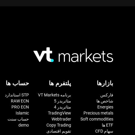
بازارها
پلتفرم ها
حساب ها
فارکس
برنامه VT Markets
STP استاندارد
شاخص ها
متاتریدر 5
RAW ECN
Energies
متاتریدر 4
PRO ECN
Islamic
TradingView
Precious metals
Soft commodities
Webtrader
حساب سنت
ETF ها
Copy Trading
demo
سهام CFD
تقویم اقتصادی