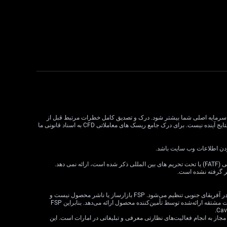
لات CFD می تواند سود و زیان را افزایش دهد و به طور بالقوه از سرمایه اصلی شما بیشتر شود. درک و تصدیق کامل خطرات مرتبط قبل از
معامله CFD بسیار مهم است. قبل از تصمیم گیری در مورد معاملات، وضعیت مالی، اهداف سرمایه گذاری و تحمل ریسک خود را در نظر بگیرید. عملکرد گذشته نشان دهنده نتایج آینده نیست. برای درک جامع ریسک های معاملاتی CFD به اسناد قانونی ما
VT Markets خدمات خود را به ساکنان برخی حوزه های قضایی، از جمله اما نه محدود به ایالات متحده، سنگاپور، هند، روسیه و هر حوزه قضایی که توسط گروه ویژه اقدام مالی (FATF) یا تحت تحریم های بین المللی ذکر شده است، ارائه نمی دهد.
ظر گرفته نشده است.
· VT Markets (Pty) Ltd یک ارائه‌دهنده خدمات مالی مجاز است (شماره FSP: 50865، شماره ثبت شرکت: 2015/072049/07) («FSP») که توسط مرجع رفتار بخش مالی در آفریقای جنوبی تنظیم می‌شود. FSP بازارساز یا ناشر محصول نیست و
صرفاً به‌عنوان یک واسطه مطابق با قانون FAIS بین مشتری و VT Markets Limited («تأمین‌کننده محصول») عمل می‌کند و فقط خدمات واسطه‌گری را در ارتباط با محصولات مشتقه ارائه‌شده توسط تأمین‌کننده محصول ارائه می‌دهد. بنابراین FSP
 شرکت VT Markets (Pty) Ltd – شعبه دبی توسط سازمان بازارهای سرمایه امارات متحده عربی (CMA) تحت مجوز شماره 20200000299 به عنوان دارنده مجوز دسته 5 مجاز به انجام فعالیت‌های نظارتی معرفی و تبلیغاتی در امارات است. این