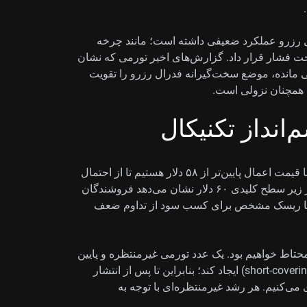
ال رزرو عملکرد ضعیفی داشته است؛ مانند چرخه
ا را تحت فشار قرار داد. گزارش‌های اخیر تورمی که نشان
همچنان سرسختانه بالای ۳ درصد باقی مانده، موضع سخت‌گیرانه فدرال رزرو را تقویت
ه همچنان نزولی است.
انداز تکنیکال
در هفته‌های پیش رو، به دنبال خرید اختیار فروش (Put) با قیمت اعمال پایین‌تر از ۵۸ دلار هستیم تا از احتمال
حرکت به سمت حمایت ۵۵ دلار بهره ببریم. شکست اخیر زیر سطح کلیدی ۶۰ دلار نشان می‌دهد فروشندگان
هی با ریسک مشخص برای کسب سود از تداوم ضعف
 گزارش PCE در روز پنج‌شنبه محتاط خواهیم بود. یک عدد تورمی غیرمنتظره و پایین
می‌تواند جهش تند ناشی از بستن موقعیت‌های فروش (short-covering) ایجاد کند؛ بنابراین تا پس از انتشار
 می‌کنیم. هر رشد غیرمنتظره‌ای با توجه به