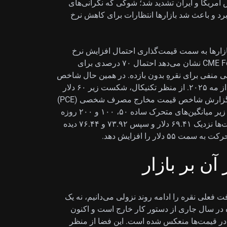
 آمریکا و ایران تشدید شد؛ شوکی که نگرانی‌های
ا برد و باعث شد بازارها انتظارات برای کاهش نرخ
hawkish hol) هفته گذشته، بازارها به سمت قیمت‌گذاری احتمال افزایش نرخ
بهره در ادامه سال ۲۰۲۶ حرکت کرده‌اند. ابزار CME FedWatch نشان می‌دهد احتمال ۷۰ درصدی برای
ی منفی برای نقرهِ بدون بازده. در همین حال شاخص
دلار آمریکا (DXY) به حدود ۱۰۱.۶۹ رسید؛ بالاترین سطح از مه ۲۰۲۵. از منظر تکنیکال، شکست زیر ۶۰ دلار
به معنای از دست رفتن حمایت است، هرچند توجه‌ها به گزارش شاخص قیمت مخارج مصرف شخصی (PCE)
در روز پنج‌شنبه معطوف شده است. XAG/USD همچنان زیر میانگین‌های متحرک ساده ۵۰، ۱۰۰ و ۲۰۰ روزه
قرار دارد؛ RSI روی ۲۹.۶۱ و MACD منفی است. مقاومت‌ها نزدیک ۶۹.۴۱ دلار و سپس ۷۳.۹۲ و ۷۶.۴۴ دیده
ن بر بازار
فت فعلی نقره را ادامه روند نزولی می‌دانیم، نه یک
ه در سال جاری از دستور کار خارج است و اکنون
امبر در قیمت‌ها منعکس شده است. این فضا از منظر