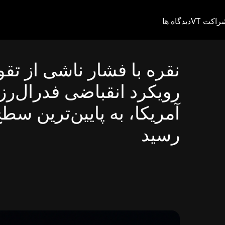
راکت VT
دیدگاه ها
نقره با فشار ناشی از تق
رویکرد انقباضی فدرال‌رزر
آمریکا، به پایین‌ترین سط
رسید