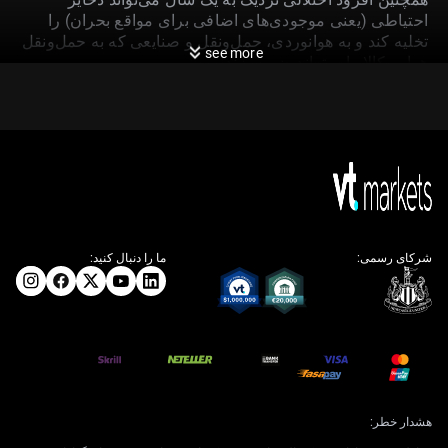
احتیاطی (یعنی موجودی‌های اضافی برای مواقع بحران) را
تخلیه کند و به هوانوردی، حمل‌ونقل و صنایعی که به حمل‌ونقل
see more
هوایی کالا وابسته‌اند ضربه بزند.
کشمکش‌های هم‌زمان
عرضه و تقاضا
تنش‌ها در تنگه هرمز دوباره به نگرانی اصلی تبدیل شده است.
داده‌های ماهواره‌ای اخیر از افزایش گشت‌های دریایی در
منطقه خبر می‌دهد و شاخص نوسان‌پذیری نفت خام CBOE
شرکای رسمی:
ما را دنبال کنید:
(OVX) به ۳۸ رسیده است؛ این شاخص «نوسان‌پذیری» یعنی
میزان رفت‌وبرگشت و بی‌ثباتی قیمت را نشان می‌دهد و بالا
رفتن آن بیانگر نگرانی بازار است. تکرار ترس از اختلال
عرضه می‌تواند به‌راحتی حدود ۱۰ دلار «علاوه ریسک» (یعنی
مبلغی که بازار به‌خاطر نااطمینانی و خطرات به قیمت اضافه
می‌کند) به قیمت‌های فعلی اضافه کند.
با این حال، برخلاف سال ۲۰۲۵، وضعیت تقاضا روشن نیست.
هشدار خطر:
آخرین شاخص مدیران خرید تولیدی کایکسین چین (Caixin