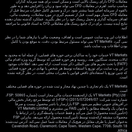
معاملات CFD دارای ریسک بالایی است و ممکن است برای همه سرمایه گذاران
Manufacturing PMI) برای آوریل ۲۰۲۶ عدد ۵۰.۹ را ثبت
مناسب نباشد. اهرم در معاملات CFD می تواند سود و زیان را افزایش دهد و به طور
کرد؛ این شاخص با نظرسنجی از مدیران خرید کارخانه‌ها
بالقوه از سرمایه اصلی شما بیشتر شود. درک و تصدیق کامل خطرات مرتبط قبل از
معامله CFD بسیار مهم است. قبل از تصمیم گیری در مورد معاملات، وضعیت مالی،
ساخته می‌شود و عدد نزدیک ۵۰ به معنی رشد بسیار ضعیف و
اهداف سرمایه گذاری و تحمل ریسک خود را در نظر بگیرید. عملکرد گذشته نشان دهنده
کند شدن حرکت صنعتی است. همچنین واردات نفت چین دو
نتایج آینده نیست. برای درک جامع ریسک های معاملاتی CFD به اسناد قانونی ما مراجعه
کنید.
ماه پیاپی بدون رشد مانده است؛ موضوعی که با فرض‌های
تقاضای قوی که رشد قیمت سال گذشته را تقویت کرد،
اطلاعات این وب سایت عمومی است و اهداف، وضعیت مالی یا نیازهای شما را در نظر
تفاوت دارد.
نمی گیرد. VT Markets نمی تواند مسئول مرتبط بودن، دقت، به موقع بودن یا کامل
بودن اطلاعات وب سایت باشد.
هم‌زمان، تولید نفت خام آمریکا همچنان بالاست و اداره
VT Markets خدمات خود را به ساکنان برخی حوزه های قضایی، از جمله اما نه محدود به
اطلاعات انرژی آمریکا (EIA) تأیید کرده که تولید در سه‌ماهه
ایالات متحده، سنگاپور، هند، روسیه و هر حوزه قضایی که توسط گروه ویژه اقدام مالی
اول ۲۰۲۶ بالای ۱۳.۵ میلیون بشکه در روز حفظ شده است.
(FATF) یا تحت تحریم های بین المللی ذکر شده است، ارائه نمی دهد. اطلاعات موجود
در این وب سایت برای توزیع یا استفاده توسط هر شخص یا نهادی در هر حوزه قضایی
این عرضه قوی معمولاً جلوی جهش قیمت را می‌گیرد و
که چنین توزیع یا استفاده‌ای ناقض قوانین یا مقررات محلی است، در نظر گرفته نشده
تعادلی شکننده میان ریسک‌های عرضه و ضعف تقاضا
است.
می‌سازد. معامله‌گران می‌توانند به راهبردهای اختیار معامله
VT Markets یک نام تجاری با چندین نهاد مجاز و ثبت شده در حوزه های قضایی مختلف
(Options) مثل «استرنگل خرید» (Long Strangle) فکر کنند؛
است.
یعنی هم اختیار خرید و هم اختیار فروش با قیمت‌های اعمال
· VT Markets (Pty) Ltd یک ارائه‌دهنده خدمات مالی مجاز است (شماره FSP: 50865،
شماره ثبت شرکت: 2015/072049/07) («FSP») که توسط مرجع رفتار بخش مالی
متفاوت می‌خرند تا اگر قیمت در هر جهت حرکت بزرگ داشته
در آفریقای جنوبی تنظیم می‌شود. FSP بازارساز یا ناشر محصول نیست و صرفاً
باشد سود بگیرند.
به‌عنوان یک واسطه مطابق با قانون FAIS بین مشتری و VT Markets Limited
(«تأمین‌کننده محصول») عمل می‌کند و فقط خدمات واسطه‌گری را در ارتباط با
محصولات مشتقه ارائه‌شده توسط تأمین‌کننده محصول ارائه می‌دهد. بنابراین FSP
به‌عنوان اصیل یا طرف مقابل در هیچ‌یک از معاملات شما عمل نمی‌کند. آدرس ثبت‌شده:
18 Cavendish Road، Claremont، Cape Town، Western Cape، 7708، South
Africa.