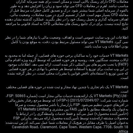
معاملات CFD دارای ریسک بالایی است و ممکن است برای همه سرمایه گذاران
مناسب نباشد. اهرم در معاملات CFD می تواند سود و زیان را افزایش دهد و به طور
با توجه به این چشم‌انداز، در حال بررسی خرید اختیار فروش
بالقوه از سرمایه اصلی شما بیشتر شود. درک و تصدیق کامل خطرات مرتبط قبل از
(Put) روی قرارداد آتی WTI سررسید اوت هستیم تا از احتمال
معامله CFD بسیار مهم است. قبل از تصمیم گیری در مورد معاملات، وضعیت مالی،
اهداف سرمایه گذاری و تحمل ریسک خود را در نظر بگیرید. عملکرد گذشته نشان دهنده
افت قیمت به محدوده میانی 60 دلار بهره‌برداری کنیم. این
نتایج آینده نیست. برای درک جامع ریسک های معاملاتی CFD به اسناد قانونی ما مراجعه
استراتژی روشی با ریسکِ تعریف‌شده برای کسب سود در
کنید.
صورت موفقیت گفت‌وگوهای دیپلماتیک و تضمین جریان نفت
اطلاعات این وب سایت عمومی است و اهداف، وضعیت مالی یا نیازهای شما را در نظر
است. این، یک معامله مستقیم بر مبنای احساسات فعلی بازار
نمی گیرد. VT Markets نمی تواند مسئول مرتبط بودن، دقت، به موقع بودن یا کامل
است.
بودن اطلاعات وب سایت باشد.
VT Markets خدمات خود را به ساکنان برخی حوزه های قضایی، از جمله اما نه محدود به
داده‌های موجودی، پایبندی
ایالات متحده، سنگاپور، هند، روسیه و هر حوزه قضایی که توسط گروه ویژه اقدام مالی
(FATF) یا تحت تحریم های بین المللی ذکر شده است، ارائه نمی دهد. اطلاعات موجود
اوپک‌پلاس و مدیریت نوسان
در این وب سایت برای توزیع یا استفاده توسط هر شخص یا نهادی در هر حوزه قضایی
که چنین توزیع یا استفاده‌ای ناقض قوانین یا مقررات محلی است، در نظر گرفته نشده
است.
VT Markets یک نام تجاری با چندین نهاد مجاز و ثبت شده در حوزه های قضایی مختلف
این دیدگاه نزولی با داده‌های اخیر موجودی از سوی اداره
است.
· VT Markets (Pty) Ltd یک ارائه‌دهنده خدمات مالی مجاز است (شماره FSP: 50865،
اطلاعات انرژی (EIA) تقویت می‌شود که موجودی نفت خام را
شماره ثبت شرکت: 2015/072049/07) («FSP») که توسط مرجع رفتار بخش مالی
460.9 میلیون بشکه نشان می‌دهد؛ نزدیک به 4% بالاتر از
در آفریقای جنوبی تنظیم می‌شود. FSP بازارساز یا ناشر محصول نیست و صرفاً
به‌عنوان یک واسطه مطابق با قانون FAIS بین مشتری و VT Markets Limited
میانگین پنج‌ساله. این موضوع نشان می‌دهد بازار هم‌اکنون نیز
(«تأمین‌کننده محصول») عمل می‌کند و فقط خدمات واسطه‌گری را در ارتباط با
از نظر عرضه در وضعیت مناسبی قرار دارد و در نتیجه در
محصولات مشتقه ارائه‌شده توسط تأمین‌کننده محصول ارائه می‌دهد. بنابراین FSP
برابر هر خبر مثبت در جبهه ژئوپلیتیک آسیب‌پذیرتر است.
به‌عنوان اصیل یا طرف مقابل در هیچ‌یک از معاملات شما عمل نمی‌کند. آدرس ثبت‌شده:
18 Cavendish Road، Claremont، Cape Town، Western Cape، 7708، South
بازاری که با مازاد عرضه مواجه است، ظرفیت کمی برای
Africa.