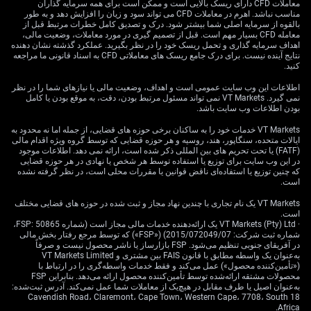
معاملات CFD دارای ریسک بالایی است و ممکن است برای همه سرمایه گذاران
بسته‌شدن» که در پی یک درگیری تمام‌عیار و احتمال انسداد
مناسب نباشد. اهرم در معاملات CFD می تواند سود و زیان را افزایش دهد و به طور
ایجاد می‌شود. قیمت فعلی به‌طور کامل ریسک اختلال بزرگ
بالقوه از سرمایه اصلی شما بیشتر شود. درک و تصدیق کامل خطرات مرتبط قبل از
معامله CFD بسیار مهم است. قبل از تصمیم گیری در مورد معاملات، وضعیت مالی،
در نزدیک به ۲۱ میلیون بشکه نفتی را که روزانه از تنگه هرمز
اهداف سرمایه گذاری و تحمل ریسک خود را در نظر بگیرید. عملکرد گذشته نشان دهنده
عبور می‌کند در نظر نمی‌گیرد.
نتایج آینده نیست. برای درک جامع ریسک های معاملاتی CFD به اسناد قانونی ما مراجعه
کنید.
چشم‌انداز نوسان و راهبرد
اطلاعات این وب سایت عمومی است و اهداف، وضعیت مالی یا نیازهای شما را در نظر
نمی گیرد. VT Markets نمی تواند مسئول مرتبط بودن، دقت، به موقع بودن یا کامل
پوشش ریسک
بودن اطلاعات وب سایت باشد.
VT Markets خدمات خود را به ساکنان برخی حوزه های قضایی، از جمله اما نه محدود به
ایالات متحده، سنگاپور، هند، روسیه و هر حوزه قضایی که توسط گروه ویژه اقدام مالی
(FATF) یا تحت تحریم های بین المللی ذکر شده است، ارائه نمی دهد. اطلاعات موجود
برآورد ما این است که نوسان نسبت به ریسک ژئوپلیتیک کمتر
در این وب سایت برای توزیع یا استفاده توسط هر شخص یا نهادی در هر حوزه قضایی
که چنین توزیع یا استفاده‌ای ناقض قوانین یا مقررات محلی است، در نظر گرفته نشده
از واقع قیمت‌گذاری شده است. شاخص نوسان نفت خام
است.
CBOE (OVX) به حدود ۴۵ رسیده، اما این سطح فاصله زیادی
با اوج‌های بالای ۶۰ در جریان حملات سال ۲۰۱۹ به تأسیسات
VT Markets یک نام تجاری با چندین نهاد مجاز و ثبت شده در حوزه های قضایی مختلف
است.
عربستان دارد؛ حملاتی که جهش تاریخی قیمت را رقم زد. با
· VT Markets (Pty) Ltd یک ارائه‌دهنده خدمات مالی مجاز است (شماره FSP: 50865،
توجه به اینکه اکنون حدود ۲۰٪ از عرضه روزانه نفت جهان
شماره ثبت شرکت: 2015/072049/07) («FSP») که توسط مرجع رفتار بخش مالی
در آفریقای جنوبی تنظیم می‌شود. FSP بازارساز یا ناشر محصول نیست و صرفاً
به‌طور مستقیم در معرض تهدید قرار دارد، قیمت‌گذاری فعلی
به‌عنوان یک واسطه مطابق با قانون FAIS بین مشتری و VT Markets Limited
اختیارمعامله‌ها بیش از حد آسوده‌خیال به نظر می‌رسد.
(«تأمین‌کننده محصول») عمل می‌کند و فقط خدمات واسطه‌گری را در ارتباط با
محصولات مشتقه ارائه‌شده توسط تأمین‌کننده محصول ارائه می‌دهد. بنابراین FSP
راهبرد ما برای هفته‌های پیش رو، خرید اختیار خرید (Call)
به‌عنوان اصیل یا طرف مقابل در هیچ‌یک از معاملات شما عمل نمی‌کند. آدرس ثبت‌شده:
18 Cavendish Road، Claremont، Cape Town، Western Cape، 7708، South
ارزان و خارج از پول (Out-of-the-Money) روی نفت برنت
Africa.