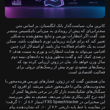
کاترین مان، سیاست‌گذار بانک انگلستان، بر اساس متن
سخنرانی‌ای که پیش از رویدادی به میزبانی ناتیکسیس منتشر
شد، گفت اگر انتظارات تورمی و نتایج محقق‌شده به شکلی
تغییر کند که برای فرآیند زیربنایی تورم نامطلوب باشد، ممکن
است به یک «اقدام فعالانه» نیاز باشد. او استدلال کرد چنین
اقدامی می‌تواند به هدایت انتظارات و تورم به سمت هدف ۲
درصدی کمک کند و گفت به‌طور ویژه به داده‌های نیمه دوم
سال وزن خواهد داد. مان در ژوئن ارزیابی کرده بود که
ریسک‌های صعودی تورم بیش از ریسک‌های نزولی برای
فعالیت اقتصادی است.
مان همچنین گفت که در ژوئن، فشارهای تورمیِ هزینه‌محور با
محدودیت‌های مالیِ داخلی‌محور خنثی می‌شد. او افزود که
سیگنال‌های تفکیک‌شده بازار کار در برخی بخش‌ها کمتر از
آنچه نرخ کلی بیکاری نشان می‌دهد، ضعیف به نظر می‌رسید.
این سخنرانی در FXS Speechtracker امتیاز ۸.۲ از ۱۰ گرفت؛
در مقایسه با خط پایه تاریخی ۷.۲ از ۱۰، که نشان‌دهنده پیام