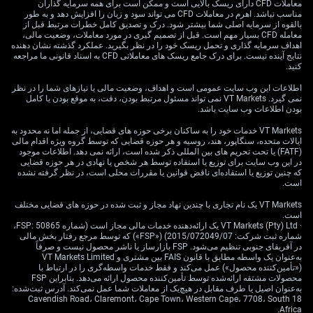
سیاست پولی پیش از آنکه به هرگونه تسهیل فکر کند، خواهان
معاملات CFD دارای ریسک بالایی است و ممکن است برای همه سرمایه گذاران
مناسب نباشد. اهرم در معاملات CFD می تواند سود و زیان را افزایش دهد و به طور
چندین ماه بهبود باشد.
بالقوه از سرمایه اصلی شما بیشتر شود. درک و تصدیق کامل خطرات مرتبط قبل از
معامله CFD بسیار مهم است. قبل از تصمیم گیری در مورد معاملات، وضعیت مالی،
علاوه بر این، آخرین آمار بازار کار نیز این رویکرد محتاطانه را
اهداف سرمایه گذاری و تحمل ریسک خود را در نظر بگیرید. عملکرد گذشته نشان دهنده
پشتیبانی می‌کند. در حالی که نرخ بیکاری سرفصل اخیراً
نتایج آینده نیست. برای درک جامع ریسک های معاملاتی CFD به اسناد قانونی ما مراجعه
کنید.
اندکی تا ۴.۵٪ افزایش یافت، رشد دستمزدها در سطح بالای
۵.۱٪ باقی مانده است؛ امری که از تداوم تنگنای بازار کار و
اطلاعات این وب سایت عمومی است و اهداف، وضعیت مالی یا نیازهای شما را در نظر
نمی گیرد. VT Markets نمی تواند مسئول مرتبط بودن، دقت، به موقع بودن یا کامل
قدرت چانه‌زنی در بخش‌های کلیدی حکایت دارد. این توافق‌های
بودن اطلاعات وب سایت باشد.
مزدی قوی محرک اصلی تورم بخش خدمات است که بانک آن
را با حساسیت بالا رصد می‌کند.
VT Markets خدمات خود را به ساکنان برخی حوزه های قضایی، از جمله اما نه محدود به
ایالات متحده، سنگاپور، هند، روسیه و هر حوزه قضایی که توسط گروه ویژه اقدام مالی
(FATF) یا تحت تحریم های بین المللی ذکر شده است، ارائه نمی دهد. اطلاعات موجود
این وضعیت یادآور اواسط دهه ۲۰۰۰ است؛ زمانی که بانک
در این وب سایت برای توزیع یا استفاده توسط هر شخص یا نهادی در هر حوزه قضایی
برای دوره‌ای طولانی نرخ‌ها را ثابت نگه داشت تا پس از یک
که چنین توزیع یا استفاده‌ای ناقض قوانین یا مقررات محلی است، در نظر گرفته نشده
است.
دوره فشار قیمتی، انتظارات تورمی کاملاً لنگر انداخته شود.
تجربه تاریخی نشان می‌دهد بانک مرکزی پس از یک شوک
VT Markets یک نام تجاری با چندین نهاد مجاز و ثبت شده در حوزه های قضایی مختلف
تورمی قابل‌توجه، جانب احتیاط را بیشتر می‌گیرد. اکنون نیز
است.
· VT Markets (Pty) Ltd یک ارائه‌دهنده خدمات مالی مجاز است (شماره FSP: 50865،
باید انتظار صبر مشابهی داشته باشیم، به‌ویژه با ورود به نیمه
شماره ثبت شرکت: 2015/072049/07) («FSP») که توسط مرجع رفتار بخش مالی
دوم سال.
در آفریقای جنوبی تنظیم می‌شود. FSP بازارساز یا ناشر محصول نیست و صرفاً
به‌عنوان یک واسطه مطابق با قانون FAIS بین مشتری و VT Markets Limited
(«تأمین‌کننده محصول») عمل می‌کند و فقط خدمات واسطه‌گری را در ارتباط با
پیامدها برای بازارهای ارز و
محصولات مشتقه ارائه‌شده توسط تأمین‌کننده محصول ارائه می‌دهد. بنابراین FSP
به‌عنوان اصیل یا طرف مقابل در هیچ‌یک از معاملات شما عمل نمی‌کند. آدرس ثبت‌شده:
نرخ بهره
18 Cavendish Road، Claremont، Cape Town، Western Cape، 7708، South
Africa.