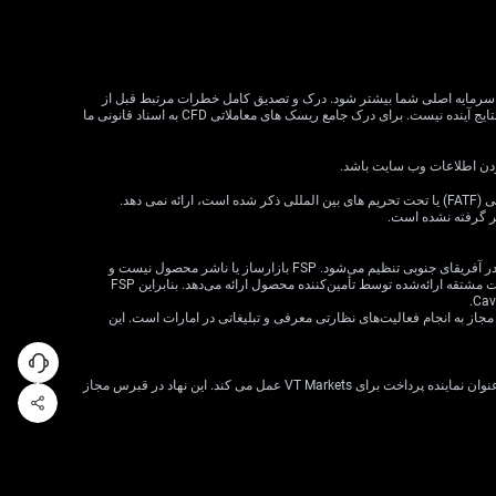
لات CFD می تواند سود و زیان را افزایش دهد و به طور بالقوه از سرمایه اصلی شما بیشتر شود. درک و تصدیق کامل خطرات مرتبط قبل از
معامله CFD بسیار مهم است. قبل از تصمیم گیری در مورد معاملات، وضعیت مالی، اهداف سرمایه گذاری و تحمل ریسک خود را در نظر بگیرید. عملکرد گذشته نشان دهنده نتایج آینده نیست. برای درک جامع ریسک های معاملاتی CFD به اسناد قانونی ما
VT Markets خدمات خود را به ساکنان برخی حوزه های قضایی، از جمله اما نه محدود به ایالات متحده، سنگاپور، هند، روسیه و هر حوزه قضایی که توسط گروه ویژه اقدام مالی (FATF) یا تحت تحریم های بین المللی ذکر شده است، ارائه نمی دهد.
ظر گرفته نشده است.
· VT Markets (Pty) Ltd یک ارائه‌دهنده خدمات مالی مجاز است (شماره FSP: 50865، شماره ثبت شرکت: 2015/072049/07) («FSP») که توسط مرجع رفتار بخش مالی در آفریقای جنوبی تنظیم می‌شود. FSP بازارساز یا ناشر محصول نیست و
صرفاً به‌عنوان یک واسطه مطابق با قانون FAIS بین مشتری و VT Markets Limited («تأمین‌کننده محصول») عمل می‌کند و فقط خدمات واسطه‌گری را در ارتباط با محصولات مشتقه ارائه‌شده توسط تأمین‌کننده محصول ارائه می‌دهد. بنابراین FSP
 شرکت VT Markets (Pty) Ltd – شعبه دبی توسط سازمان بازارهای سرمایه امارات متحده عربی (CMA) تحت مجوز شماره 20200000299 به عنوان دارنده مجوز دسته 5 مجاز به انجام فعالیت‌های نظارتی معرفی و تبلیغاتی در امارات است. این
VT Markets Ltd، ثبت شده در جمهوری قبرس با شماره ثبت HE436466 و آدرس ثبت شده در اسقف اعظم ماکاریوس III، 160، طبقه 1، 3026، لیماسول، قبرس، تنها به عنوان نماینده پرداخت برای VT Markets عمل می کند. این نهاد در قبرس مجاز
فوراً با تیم ما گفتگو کنید