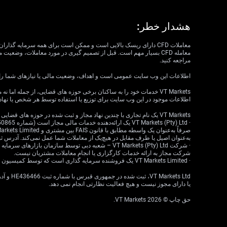
هشدار خطر:
مراجعه کنید.
اطلاعات این وب سایت عمومی است و اهداف، وضعیت مالی یا نیازهای شما را در نظر نمی گیرد. VT Markets نمی تواند مسئول مرتبط بودن، دقت، به موقع بودن 
اطلاعات موجود در این وب سایت برای توزیع یا استفاده توسط هر شخص یا نهاد
VT Markets یک نام تجاری با چندین نهاد مجاز و ثبت شده در حوزه های قضایی مختلف است.
به‌عنوان اصیل یا طرف مقابل در هیچ‌یک از معاملات شما عمل نمی‌کند. آدرس ثبت‌شده: 18 ، Claremont، Cape Town، Western Cape، 7708، South Africa
شرکت مجاز به ارائه خدمات کارگزاری یا انجام معاملات مشتریان نیست.
· VT Markets Limited یک فروشنده سرمایه گذاری است که توسط کمیسیون خدمات مالی موریس (FSC) تحت مجوز شماره GB23202269 مجاز و تحت نظارت است.
یا دارای مجوز نیست و هیچ فعالیت نظارتی انجام نمی دهد.
حق چاپ © 2026 VT Markets.