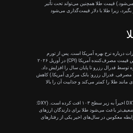
ی‌شود.) قیمت طلا همچنین می‌تواند تحت تأثیر
 بگیرد، زیرا طلا با دلار قیمت‌گذاری می‌شود
ا
رات درباره نرخ بهره آمریکا است. پس از تورم
مداومی که تا سال ۲۰۲۵ ادامه داشت، آخرین عدد شاخص قیمت مصرف‌کننده آمریکا (CPI) در آوریل ۲۰۲۶
هره توسط فدرال رزرو تا پایان سال را افزایش داد.
ت مصرفی. فدرال رزرو: بانک مرکزی آمریکا.) کاهش
انند طلا را کمتر می‌کند و جذابیت آن را بالا
این چشم‌انداز به دلار آمریکا فشار وارد کرده و شاخص DXY اخیراً به زیر سطح ۱۰۳ افت کرده است. (DXY:
ضعیف‌تر باعث می‌شود طلا برای دارندگان ارزهای
ن رابطه معکوس در سال‌های اخیر یکی از رفتارهای