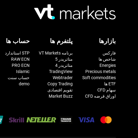
بازارها
پلتفرم ها
حساب ها
فارکس
برنامه VT Markets
STP استاندارد
شاخص ها
متاتریدر 5
RAW ECN
Energies
متاتریدر 4
PRO ECN
Islamic
TradingView
Precious metals
Soft commodities
Webtrader
حساب سنت
ETF ها
Copy Trading
demo
سهام CFD
تقویم اقتصادی
اوراق قرضه CFD
Market Buzz