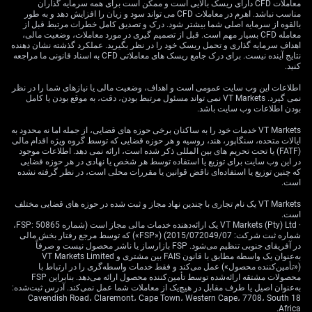
معاملات CFD دارای ریسک بالایی است و ممکن است برای همه سرمایه گذاران
مؤثر برای دریافت پرمیوم باشد. این موقعیت در صورتی
مناسب نباشد. اهرم در معاملات CFD می تواند سود و زیان را افزایش دهد و به طور
بالقوه از سرمایه اصلی شما بیشتر شود. درک و تصدیق کامل خطرات مرتبط قبل از
منتفع می‌شود که ECB رویکردی صبورانه‌تر اتخاذ کند؛ چیزی
معامله CFD بسیار مهم است. قبل از تصمیم گیری در مورد معاملات، وضعیت مالی،
که این داده از آن پشتیبانی می‌کند.
اهداف سرمایه گذاری و تحمل ریسک خود را در نظر بگیرید. عملکرد گذشته نشان دهنده
نتایج آینده نیست. برای درک جامع ریسک های معاملاتی CFD به اسناد قانونی ما مراجعه
کنید.
این موضوع برای بازار ارز نیز پیامد دارد و حمایت ملایمی برای
یورو فراهم می‌کند. ECB کمتر انبساطی (کمتر داویش) نسبت
اطلاعات این وب سایت عمومی است و اهداف، وضعیت مالی یا نیازهای شما را در نظر
به سایر بانک‌های مرکزی می‌تواند به تقویت جفت‌ارز
نمی گیرد. VT Markets نمی تواند مسئول مرتبط بودن، دقت، به موقع بودن یا کامل
بودن اطلاعات وب سایت باشد.
EUR/USD منجر شود. ما در حال بررسی اختیار خریدهای
کوتاه‌سررسید (Call) روی EUR/USD هستیم تا برای احتمال
VT Markets خدمات خود را به ساکنان برخی حوزه های قضایی، از جمله اما نه محدود به
حرکت خزنده به سمت سطوح بالاتر تا حوالی ۱.۱۰
ایالات متحده، سنگاپور، هند، روسیه و هر حوزه قضایی که توسط گروه ویژه اقدام مالی
(FATF) یا تحت تحریم های بین المللی ذکر شده است، ارائه نمی دهد. اطلاعات موجود
موقعیت‌گیری کنیم.
در این وب سایت برای توزیع یا استفاده توسط هر شخص یا نهادی در هر حوزه قضایی
که چنین توزیع یا استفاده‌ای ناقض قوانین یا مقررات محلی است، در نظر گرفته نشده
در نهایت، هر نشانه‌ای از تقاضای داخلی بهتر از انتظار، برای
است.
پروفایل بدهی حاکمیتی ایتالیا مثبت تلقی می‌شود. رشد اسمی
VT Markets یک نام تجاری با چندین نهاد مجاز و ثبت شده در حوزه های قضایی مختلف
قوی‌تر به‌تدریج به کاهش نسبت بالای بدهی به تولید ناخالص
است.
داخلی این کشور کمک می‌کند؛ نسبتی که در حال حاضر نزدیک
· VT Markets (Pty) Ltd یک ارائه‌دهنده خدمات مالی مجاز است (شماره FSP: 50865،
شماره ثبت شرکت: 2015/072049/07) («FSP») که توسط مرجع رفتار بخش مالی
۱۳۷٪ است. اگرچه این تک‌داده به‌تنهایی شکاف بازدهی میان
در آفریقای جنوبی تنظیم می‌شود. FSP بازارساز یا ناشر محصول نیست و صرفاً
BTPهای ایتالیا و بوندهای آلمان را به‌طور چشمگیر تغییر
به‌عنوان یک واسطه مطابق با قانون FAIS بین مشتری و VT Markets Limited
(«تأمین‌کننده محصول») عمل می‌کند و فقط خدمات واسطه‌گری را در ارتباط با
نخواهد داد، اما به شکل‌گیری یک پس‌زمینه باثبات‌تر کمک
محصولات مشتقه ارائه‌شده توسط تأمین‌کننده محصول ارائه می‌دهد. بنابراین FSP
می‌کند.
به‌عنوان اصیل یا طرف مقابل در هیچ‌یک از معاملات شما عمل نمی‌کند. آدرس ثبت‌شده:
18 Cavendish Road، Claremont، Cape Town، Western Cape، 7708، South
Africa.