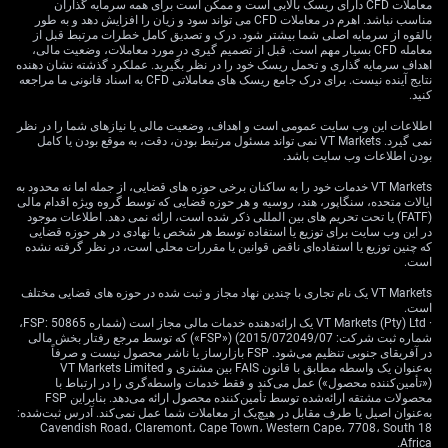
معاملات CFD دارای ریسک بالایی است و ممکن است برای همه سرمایه گذاران
هستند. بر اساس آنچه در مسیرهای ترانزیت اقیانوس آرام
مناسب نباشد. اهرم در معاملات CFD می تواند سود و زیان را افزایش دهد و به طور
مشاهده می‌کنیم، پیش‌بینی می‌شود تقاضا در عرض سه تا پنج
بالقوه از سرمایه اصلی شما بیشتر شود. درک و تصدیق کامل خطرات مرتبط قبل از
معامله CFD بسیار مهم است. قبل از تصمیم گیری در مورد معاملات، وضعیت مالی،
هفته از ظرفیت کانتینر موجود فراتر رود، مگر اینکه رزروها
اهداف سرمایه گذاری و تحمل ریسک خود را در نظر بگیرید. عملکرد گذشته نشان دهنده
کاهش یابند.
نتایج آینده نیست. برای درک جامع ریسک های معاملاتی CFD به اسناد قانونی ما مراجعه
واکنش‌های پیش‌بینی‌شده
کنید.
اطلاعات این وب سایت عمومی است و اهداف، وضعیت مالی یا نیازهای شما را در نظر
بازار
نمی گیرد. VT Markets نمی تواند مسئول مرتبط بودن، دقت، به موقع بودن یا کامل
بودن اطلاعات وب سایت باشد.
VT Markets خدمات خود را به ساکنان برخی حوزه های قضایی، از جمله اما نه محدود به
ایالات متحده، سنگاپور، هند، روسیه و هر حوزه قضایی که توسط گروه ویژه اقدام مالی
ما همچنین انتظار داریم جریان‌های کالاهای عمده سریع‌تر از
(FATF) یا تحت تحریم های بین المللی ذکر شده است، ارائه نمی دهد. اطلاعات موجود
محصولات مصرفی بازگردند، که بار اضافی به سمت انتهای
در این وب سایت برای توزیع یا استفاده توسط هر شخص یا نهادی در هر حوزه قضایی
نادرست سیستم اضافه می‌کند. زمان‌بندی دقیق در پرداخت‌های
که چنین توزیع یا استفاده‌ای ناقض قوانین یا مقررات محلی است، در نظر گرفته نشده
است.
ارزی، مدارک واردات و ترخیص گمرکی باعث می‌شود تا
ورودی‌های خاصی مستعد تأخیر شوند. اگر این موارد شروع به
VT Markets یک نام تجاری با چندین نهاد مجاز و ثبت شده در حوزه های قضایی مختلف
انباشته شدن کنند، غفلت از برنامه‌های تحویل بسیار گران‌تر
است.
خواهد بود. قیمت‌گذاری مشتقات وابسته به این حرکات هم‌اکنون
· VT Markets (Pty) Ltd یک ارائه‌دهنده خدمات مالی مجاز است (شماره FSP: 50865،
شماره ثبت شرکت: 2015/072049/07) («FSP») که توسط مرجع رفتار بخش مالی
شروع به انعکاس یک چرخه تنگ کرده است. قراردادهای
در آفریقای جنوبی تنظیم می‌شود. FSP بازارساز یا ناشر محصول نیست و صرفاً
کوتاه‌مدت در حال افزایش هستند که به موازات رزروهای آتی
به‌عنوان یک واسطه مطابق با قانون FAIS بین مشتری و VT Markets Limited
است. این فشردگی زمان تحویل به یک زمان‌ بندی باریک،
(«تأمین‌کننده محصول») عمل می‌کند و فقط خدمات واسطه‌گری را در ارتباط با
انتظارات قیمت را در زمان‌های دورتر تحریف می‌کند. تنها
محصولات مشتقه ارائه‌شده توسط تأمین‌کننده محصول ارائه می‌دهد. بنابراین FSP
به‌عنوان اصیل یا طرف مقابل در هیچ‌یک از معاملات شما عمل نمی‌کند. آدرس ثبت‌شده:
شرکت‌های بازار نیستند که انتظار تقاضای بالای کوتاه‌مدت را
18 Cavendish Road، Claremont، Cape Town، Western Cape، 7708، South
دارند—آنها همچنین برای ریسک جابجایی، در صورت تغییر دوباره
Africa.