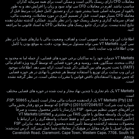
معاملات CFD دارای ریسک بالایی است و ممکن است برای همه سرمایه گذاران
روی AUD/USD راهبردی محتاطانه است، زیرا امکان کسب
مناسب نباشد. اهرم در معاملات CFD می تواند سود و زیان را افزایش دهد و به طور
سود از افت احتمالی را فراهم می‌کند و در عین حال، حداکثر
بالقوه از سرمایه اصلی شما بیشتر شود. درک و تصدیق کامل خطرات مرتبط قبل از
زیان را به پریمیوم پرداختی محدود می‌سازد. این موضوع با
معامله CFD بسیار مهم است. قبل از تصمیم گیری در مورد معاملات، وضعیت مالی،
اهداف سرمایه گذاری و تحمل ریسک خود را در نظر بگیرید. عملکرد گذشته نشان دهنده
توجه به عدم‌قطعیت فعلی بازار، اهمیت بیشتری دارد.
نتایج آینده نیست. برای درک جامع ریسک های معاملاتی CFD به اسناد قانونی ما مراجعه
کنید.
این دیدگاه با داده‌های اخیر تورم نیز تقویت می‌شود؛ داده‌هایی
اطلاعات این وب سایت عمومی است و اهداف، وضعیت مالی یا نیازهای شما را در نظر
که نشان داد CPI سالانه استرالیا در سه‌ماهه نخست ۲۰۲۶ به
نمی گیرد. VT Markets نمی تواند مسئول مرتبط بودن، دقت، به موقع بودن یا کامل
۳.۵٪ کاهش یافته و نسبت به فصل قبل پایین‌تر آمده است. با
بودن اطلاعات وب سایت باشد.
وجود آنکه این نرخ همچنان بالاتر از هدف RBA است، ترکیب
VT Markets خدمات خود را به ساکنان برخی حوزه های قضایی، از جمله اما نه محدود به
تورم در حال کاهش و اکنون رشد کم‌رمق، به بانک مرکزی
ایالات متحده، سنگاپور، هند، روسیه و هر حوزه قضایی که توسط گروه ویژه اقدام مالی
بهانه‌ای قوی برای مکث می‌دهد. انتظار داریم با شکل‌گیری
(FATF) یا تحت تحریم های بین المللی ذکر شده است، ارائه نمی دهد. اطلاعات موجود
در این وب سایت برای توزیع یا استفاده توسط هر شخص یا نهادی در هر حوزه قضایی
انتظارات کاهش نرخ، این وضعیت بر ارز فشار وارد کند.
که چنین توزیع یا استفاده‌ای ناقض قوانین یا مقررات محلی است، در نظر گرفته نشده
است.
سطوح تکنیکال، سوابق
VT Markets یک نام تجاری با چندین نهاد مجاز و ثبت شده در حوزه های قضایی مختلف
است.
بازار و مدیریت ریسک
· VT Markets (Pty) Ltd یک ارائه‌دهنده خدمات مالی مجاز است (شماره FSP: 50865،
شماره ثبت شرکت: 2015/072049/07) («FSP») که توسط مرجع رفتار بخش مالی
در آفریقای جنوبی تنظیم می‌شود. FSP بازارساز یا ناشر محصول نیست و صرفاً
به‌عنوان یک واسطه مطابق با قانون FAIS بین مشتری و VT Markets Limited
(«تأمین‌کننده محصول») عمل می‌کند و فقط خدمات واسطه‌گری را در ارتباط با
سطح تکنیکال کلیدی برای رصد، میانگین متحرک نمایی
محصولات مشتقه ارائه‌شده توسط تأمین‌کننده محصول ارائه می‌دهد. بنابراین FSP
۱۰۰روزه در حوالی ۰.۷۰۳۸ است. این سطح را به‌عنوان یک
به‌عنوان اصیل یا طرف مقابل در هیچ‌یک از معاملات شما عمل نمی‌کند. آدرس ثبت‌شده:
هدف بالقوه برای قیمت‌های اعمال (Strike) اختیارهای فروش
18 Cavendish Road، Claremont، Cape Town، Western Cape، 7708، South
Africa.