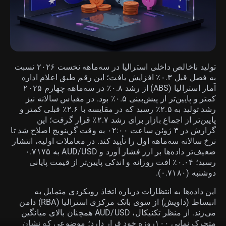
تولید ناخالص داخلی استرالیا در سه‌ماهه نخست ۲۰۲۶ نسبت
به فصل قبل ۰.۳٪ افزایش یافت؛ این رقم طبق اعلام اداره
آمار استرالیا (ABS) از رشد ۰.۸٪ در سه‌ماهه چهارم ۲۰۲۵
کمتر و پایین‌تر از پیش‌بینی ۰.۵٪ بود. در مقیاس سالانه نیز
رشد تولید به ۲.۵٪ رسید که در مقایسه با ۲.۶٪ قبلی کمتر و
پایین‌تر از اجماع بازار برای رشد ۲.۷٪ قرار گرفت؛ این
گزارش در ۳ ژوئن ساعت ۰۲:۰۰ به وقت گرینویچ اصلاح شد تا
نرخ سالانه سه‌ماهه اول را تأیید کند. در معاملات اولیه، انتشار
ضعیف‌تر داده‌ها بر ارز فشار آورد و AUD/USD به ۰.۷۱۷۵
رسید؛ ۰.۰۴٪ افت روزانه و اندکی پایین‌تر از قیمت پایانی
دوشنبه (۰.۷۱۸۰).
این داده‌ها به انتظارات درباره اتخاذ رویکردی متمایل به
انبساط (داویش) از سوی بانک مرکزی استرالیا (RBA) دامن
می‌زند. از منظر تکنیکال، AUD/USD همچنان بالای میانگین
متحرک نمایی ۱۰۰روزه خود قرار دارد؛ موضوعی که نشان