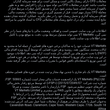
در نظر بگیرند و حمایت اولیه ۴,۴۷۹ دلار را هدف بگذارند. برای
معاملات CFD دارای ریسک بالایی است و ممکن است برای همه سرمایه گذاران
مناسب نباشد. اهرم در معاملات CFD می تواند سود و زیان را افزایش دهد و به طور
رویکرد محتاطانه‌تر، ایجاد «اسپرد اختیار فروش نزولی» (Bear
بالقوه از سرمایه اصلی شما بیشتر شود. درک و تصدیق کامل خطرات مرتبط قبل از
Put Spread؛ خرید یک اختیار فروش و هم‌زمان فروش اختیار
معامله CFD بسیار مهم است. قبل از تصمیم گیری در مورد معاملات، وضعیت مالی،
فروش دیگر با قیمت اعمال پایین‌تر برای کاهش هزینه اولیه)
اهداف سرمایه گذاری و تحمل ریسک خود را در نظر بگیرید. عملکرد گذشته نشان دهنده
نتایج آینده نیست. برای درک جامع ریسک های معاملاتی CFD به اسناد قانونی ما مراجعه
می‌تواند هزینه اولیه را محدود کند و همچنان از افت تا سطح
کنید.
۴,۳۵۱ سود بدهد. داده‌های اقتصادی نشان می‌دهد در
کوتاه‌مدت مسیر ساده‌تر برای طلا همچنان نزولی است.
اطلاعات این وب سایت عمومی است و اهداف، وضعیت مالی یا نیازهای شما را در نظر
نمی گیرد. VT Markets نمی تواند مسئول مرتبط بودن، دقت، به موقع بودن یا کامل
بودن اطلاعات وب سایت باشد.
با این حال، باید توجه داشت RSI اکنون در محدوده اشباع
فروش حدود ۲۷ است. این می‌تواند به معنی توقف موقت
VT Markets خدمات خود را به ساکنان برخی حوزه های قضایی، از جمله اما نه محدود به
ایالات متحده، سنگاپور، هند، روسیه و هر حوزه قضایی که توسط گروه ویژه اقدام مالی
فشار فروش یا یک «برگشت تکنیکال» کوتاه (جهش
(FATF) یا تحت تحریم های بین المللی ذکر شده است، ارائه نمی دهد. اطلاعات موجود
کوتاه‌مدت ناشی از شرایط نموداری، نه لزوماً تغییر بنیادی)
در این وب سایت برای توزیع یا استفاده توسط هر شخص یا نهادی در هر حوزه قضایی
باشد. معامله‌گران می‌توانند از این فرصت برای فروش
که چنین توزیع یا استفاده‌ای ناقض قوانین یا مقررات محلی است، در نظر گرفته نشده
است.
«اختیار خرید» خارج از پول (Out-of-the-money Call؛ اختیار
خریدی که قیمت اعمال آن بالاتر از قیمت فعلی است) در
VT Markets یک نام تجاری با چندین نهاد مجاز و ثبت شده در حوزه های قضایی مختلف
است.
مقابل موقعیت‌های فروش برای دریافت «پرمیوم»
· VT Markets (Pty) Ltd یک ارائه‌دهنده خدمات مالی مجاز است (شماره FSP: 50865،
(Premium؛ مبلغی که برای خرید/فروش اختیار پرداخت/
شماره ثبت شرکت: 2015/072049/07) («FSP») که توسط مرجع رفتار بخش مالی
دریافت می‌شود) استفاده کنند، یا «اختیار خرید» بسیار
در آفریقای جنوبی تنظیم می‌شود. FSP بازارساز یا ناشر محصول نیست و صرفاً
به‌عنوان یک واسطه مطابق با قانون FAIS بین مشتری و VT Markets Limited
کوتاه‌مدت بخرند تا از جهش سریع تا مقاومت ۴,۶۵۵ بهره
(«تأمین‌کننده محصول») عمل می‌کند و فقط خدمات واسطه‌گری را در ارتباط با
ببرند.
محصولات مشتقه ارائه‌شده توسط تأمین‌کننده محصول ارائه می‌دهد. بنابراین FSP
به‌عنوان اصیل یا طرف مقابل در هیچ‌یک از معاملات شما عمل نمی‌کند. آدرس ثبت‌شده:
18 Cavendish Road، Claremont، Cape Town، Western Cape، 7708، South
تنش‌های ادامه‌دار با ایران در نزدیکی تنگه هرمز همچنان یک
Africa.