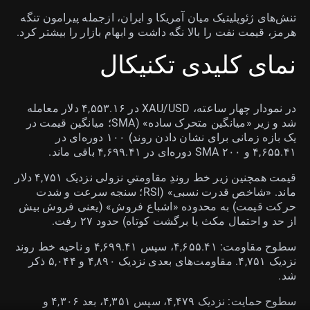
تنش‌های ژئوپلیتیک میان آمریکا و ایران، ازجمله پیرامون تنگه
هرمز، قیمت نفت را بالا نگه داشت و ابهام بازار را بیشتر کرد.
نمای کلیدی تکنیکال
در نمودار چهار ساعته، XAU/USD در ۴,۵۵۳.۱۶ دلار معامله
شد و زیر «میانگین متحرک ساده» (SMA؛ میانگین قیمت در
یک بازه زمانی برای نشان دادن روند) ۱۰۰ دوره‌ای در
۴,۶۵۵.۴۱ و SMA ۲۰۰ دوره‌ای در ۴,۶۹۹.۴۱ باقی ماند.
قیمت همچنین زیر خط روندِ مقاومتیِ نزولی نزدیک ۴,۷۵۱ دلار
ماند. «شاخص قدرت نسبی» (RSI؛ سنجه سرعت و شدت
حرکت قیمت) به محدوده «اشباع فروش» (یعنی فروش بیش
از حد و احتمال مکث یا برگشت کوتاه) حدود ۲۷ رفت.
سطوح مقاومت: ۴,۶۵۵.۴۱، سپس ۴,۶۹۹.۴۱ و ناحیه خط روند
نزدیک ۴,۷۵۱. مقاومت‌های بعدی نزدیک ۴,۸۹۰ و ۵,۰۴۴ ذکر
شد.
سطوح حمایت: نزدیک ۴,۴۷۹، سپس ۴,۳۵۱، بعد ۴,۳۰۶ و