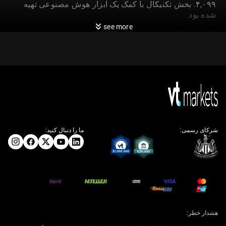
۴,۰۹۹. بخش تکنیکال با کمک یک ابزار هوش مصنوعی تهیه
شده بود.
see more
استراتژی معامله و پوشش
ریسک
طلا تحت فشار قابل توجهی است چون دلار آمریکا به رشد
خود ادامه می‌دهد. جدیدترین داده‌های آوریل ۲۰۲۶ نشان داد
«شاخص قیمت مصرف‌کننده» (CPI؛ معیار اصلی تورم
مصرف‌کننده) روی ۳.۸٪ بالا و ثابت مانده و فروش
شرکای رسمی:
ما را دنبال کنید:
خرده‌فروشی با افزایش ۰.۹٪ از انتظارها فراتر رفت. این
موضوع دیدگاه حفظ موضع سخت‌گیرانه فدرال رزرو را
تقویت می‌کند و دارایی‌های بدون سود دوره‌ای مانند طلا را
کم‌جذاب‌تر می‌سازد.
با توجه به قدرت روند نزولی، معامله‌گران می‌توانند خرید
«اختیار فروش» (Put Option؛ قراردادی که حق فروش در
قیمت از پیش تعیین‌شده می‌دهد) با «قیمت اعمال» (Strike
هشدار خطر:
Price؛ قیمت تعیین‌شده در قرارداد) پایین‌تر از سطح فعلی را