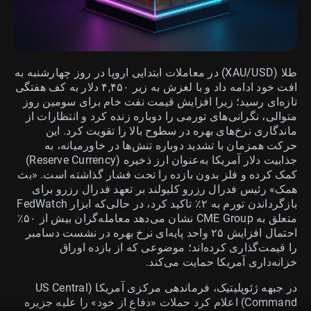
طلا (XAU/USD) در معاملات ابتدایی اروپا در روز چهارشنبه به
افت خود ادامه داد و با لغزش به زیر ۴,۴۵۰ دلار به کف هفتگی
تازه‌ای رسید؛ زیرا افزایش قیمت نفت خام برای سومین روز
متوالی، نگرانی‌های تورمی را دوباره زنده کرد و انتظارات از
ماندگاری نرخ‌های بهره در سطوح بالا را تقویت کرد. این
حرکت همزمان با تشدید دوباره تنش‌ها در خاورمیانه، به
جذابیت دلار آمریکا به‌عنوان ارز ذخیره (Reserve Currency)
کمک کرده و فلز بدون بازده را تحت فشار گذاشته است. «بث
همک» رئیس فدرال رزرو کلیولند بر تعهد فدرال رزرو برای
بازگرداندن تورم به ۲٪ تاکید کرد، در حالی‌که ابزار FedWatch
متعلق به CME Group نشان می‌دهد معامله‌گران بیش از ۵۰٪
احتمال افزایش ۲۵ واحد پایه‌ای نرخ بهره در نشست دسامبر
را قیمت‌گذاری کرده‌اند؛ موضوعی که از بازده اوراق
خزانه‌داری آمریکا حمایت می‌کند.
در جبهه ژئوپلیتیک، فرماندهی مرکزی آمریکا (US Central
Command) اعلام کرد حملات «دفاع از خود» را علیه جزیره