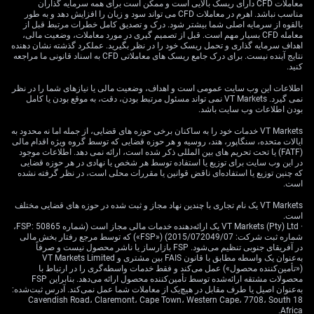
حاصل از این تحولات قرار گرفته است. جهش قیمت نفت،
معاملات CFD دارای ریسک بالایی است و ممکن است برای همه سرمایه گذاران
مناسب نباشد. اهرم در معاملات CFD می تواند سود و زیان را افزایش دهد و به طور
دلار آمریکا را تقویت کرده و شرط‌بندی‌ها بر این‌که فدرال
بالقوه از سرمایه اصلی شما بیشتر شود. درک و تصدیق کامل خطرات مرتبط قبل از
رزرو نرخ‌های بهره را برای مدت طولانی‌تری بالا نگه می‌دارد،
معامله CFD بسیار مهم است. قبل از تصمیم گیری در مورد معاملات، وضعیت مالی،
اهداف سرمایه گذاری و تحمل ریسک خود را در نظر بگیرید. عملکرد گذشته نشان دهنده
پررنگ‌تر کرده است. این دلار قوی در حال حاضر مهم‌ترین
نتایج آینده نیست. برای درک جامع ریسک های معاملاتی CFD به اسناد قانونی ما مراجعه
عامل بازدارنده‌ای است که جذابیت سنتی طلا به‌عنوان دارایی
کنید.
امن را تحت‌الشعاع قرار می‌دهد.
اطلاعات این وب سایت عمومی است و اهداف، وضعیت مالی یا نیازهای شما را در نظر
نمی گیرد. VT Markets نمی تواند مسئول مرتبط بودن، دقت، به موقع بودن یا کامل
آخرین گزارش شاخص قیمت مصرف‌کننده آمریکا (CPI) نشان
بودن اطلاعات وب سایت باشد.
داد تورم هسته سرسختانه روی ۳.۴٪ باقی مانده و فضای
VT Markets خدمات خود را به ساکنان برخی حوزه های قضایی، از جمله اما نه محدود به
مانور بسیار اندکی برای فدرال رزرو گذاشته است. با توجه به
ایالات متحده، سنگاپور، هند، روسیه و هر حوزه قضایی که توسط گروه ویژه اقدام مالی
این‌که نفت خام اکنون به‌دلیل درگیری‌های خاورمیانه از ۹۵
(FATF) یا تحت تحریم های بین المللی ذکر شده است، ارائه نمی دهد. اطلاعات موجود
دلار به ازای هر بشکه عبور کرده، ما احتمال ضمنی ۵۰٪ برای
در این وب سایت برای توزیع یا استفاده توسط هر شخص یا نهادی در هر حوزه قضایی
که چنین توزیع یا استفاده‌ای ناقض قوانین یا مقررات محلی است، در نظر گرفته نشده
افزایش نرخ بهره در دسامبر را برآوردی محافظه‌کارانه
است.
می‌دانیم. این پویایی، مبنای دیدگاه ما درباره تداوم قدرت دلار
VT Markets یک نام تجاری با چندین نهاد مجاز و ثبت شده در حوزه های قضایی مختلف
و فشار بر دارایی‌های بدون بازده است.
است.
· VT Markets (Pty) Ltd یک ارائه‌دهنده خدمات مالی مجاز است (شماره FSP: 50865،
استراتژی و نگاه تاریخی
شماره ثبت شرکت: 2015/072049/07) («FSP») که توسط مرجع رفتار بخش مالی
در آفریقای جنوبی تنظیم می‌شود. FSP بازارساز یا ناشر محصول نیست و صرفاً
به‌عنوان یک واسطه مطابق با قانون FAIS بین مشتری و VT Markets Limited
(«تأمین‌کننده محصول») عمل می‌کند و فقط خدمات واسطه‌گری را در ارتباط با
محصولات مشتقه ارائه‌شده توسط تأمین‌کننده محصول ارائه می‌دهد. بنابراین FSP
با توجه به چیدمان تکنیکال نزولی درون کانال کاهشی، به‌دنبال
به‌عنوان اصیل یا طرف مقابل در هیچ‌یک از معاملات شما عمل نمی‌کند. آدرس ثبت‌شده:
خرید اختیار فروش (Put) روی قراردادهای آتی طلا یا ETFهای
18 Cavendish Road، Claremont، Cape Town، Western Cape، 7708، South
Africa.