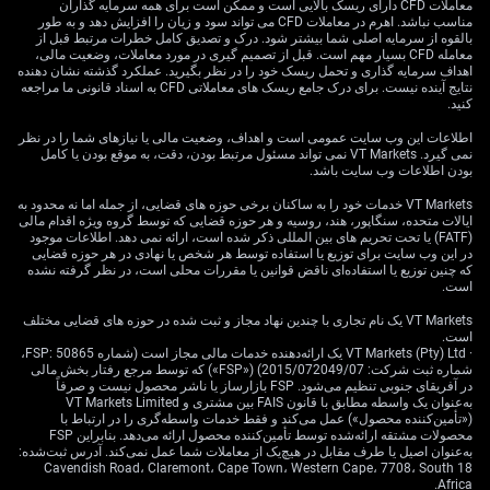
همچنین معتقدیم این داده از دلار استرالیا قوی‌تر حمایت
معاملات CFD دارای ریسک بالایی است و ممکن است برای همه سرمایه گذاران
مناسب نباشد. اهرم در معاملات CFD می تواند سود و زیان را افزایش دهد و به طور
می‌کند؛ ارزی که یکی از نماینده‌های کلیدی سلامت اقتصاد
بالقوه از سرمایه اصلی شما بیشتر شود. درک و تصدیق کامل خطرات مرتبط قبل از
چین محسوب می‌شود. جفت‌ارز AUD/USD در گذشته
معامله CFD بسیار مهم است. قبل از تصمیم گیری در مورد معاملات، وضعیت مالی،
اهداف سرمایه گذاری و تحمل ریسک خود را در نظر بگیرید. عملکرد گذشته نشان دهنده
همبستگی مثبت حدود 0.75 با افزایش‌های غیرمنتظره در PMI
نتایج آینده نیست. برای درک جامع ریسک های معاملاتی CFD به اسناد قانونی ما مراجعه
تولیدی چین نشان داده است. بر این اساس، در اختیار
کنید.
خریدهای کوتاه‌مدت AUD/USD موقعیت‌گیری می‌کنیم تا از
اطلاعات این وب سایت عمومی است و اهداف، وضعیت مالی یا نیازهای شما را در نظر
تقویت مورد انتظار بهره ببریم.
نمی گیرد. VT Markets نمی تواند مسئول مرتبط بودن، دقت، به موقع بودن یا کامل
بودن اطلاعات وب سایت باشد.
این سیگنال مثبت می‌تواند به بازارهای سهام منطقه‌ای نیز
VT Markets خدمات خود را به ساکنان برخی حوزه های قضایی، از جمله اما نه محدود به
کمک کند، به‌ویژه شاخص هنگ‌سنگ. شرکت‌های پذیرفته‌شده
ایالات متحده، سنگاپور، هند، روسیه و هر حوزه قضایی که توسط گروه ویژه اقدام مالی
در هنگ‌کنگ که عملیات قابل‌توجهی در سرزمین اصلی دارند،
(FATF) یا تحت تحریم های بین المللی ذکر شده است، ارائه نمی دهد. اطلاعات موجود
از تداوم رشد تولید منتفع خواهند شد. بنابراین در حال بررسی
در این وب سایت برای توزیع یا استفاده توسط هر شخص یا نهادی در هر حوزه قضایی
که چنین توزیع یا استفاده‌ای ناقض قوانین یا مقررات محلی است، در نظر گرفته نشده
خرید قراردادهای آتی شاخص هنگ‌سنگ برای ماه ژوئیه
است.
هستیم.
VT Markets یک نام تجاری با چندین نهاد مجاز و ثبت شده در حوزه های قضایی مختلف
است.
با این حال، باید این تک‌داده را با احتیاط در نظر گرفت؛ زیرا
· VT Markets (Pty) Ltd یک ارائه‌دهنده خدمات مالی مجاز است (شماره FSP: 50865،
هزینه‌های حمل‌ونقل دریایی از ابتدای سال بیش از 150%
شماره ثبت شرکت: 2015/072049/07) («FSP») که توسط مرجع رفتار بخش مالی
افزایش یافته و می‌تواند به‌عنوان عامل بازدارنده عمل کند.
در آفریقای جنوبی تنظیم می‌شود. FSP بازارساز یا ناشر محصول نیست و صرفاً
به‌عنوان یک واسطه مطابق با قانون FAIS بین مشتری و VT Markets Limited
برای تأیید این قدرت، ارقام آتی تراز تجاری چین را از نزدیک
(«تأمین‌کننده محصول») عمل می‌کند و فقط خدمات واسطه‌گری را در ارتباط با
رصد خواهیم کرد. موقعیت‌های ما ماهیت تاکتیکی خواهد
محصولات مشتقه ارائه‌شده توسط تأمین‌کننده محصول ارائه می‌دهد. بنابراین FSP
به‌عنوان اصیل یا طرف مقابل در هیچ‌یک از معاملات شما عمل نمی‌کند. آدرس ثبت‌شده:
داشت و با ورود اطلاعات جدید، بازبینی می‌شود.
18 Cavendish Road، Claremont، Cape Town، Western Cape، 7708، South
Africa.