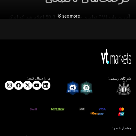
see more
آخرین داده PMI تولیدی چین در ژوئن 50.3 اعلام شد که اندکی
بالاتر از پیش‌بینی 50.1 بود. این غافلگیری کوچک نشان می‌دهد
بخش کارخانه‌ای در حال گسترش است و بهتر از انتظار تاب
آورده است. ما این وضعیت را به‌عنوان یک فرصت تاکتیکی
برای معاملات کوتاه‌مدت صعودی روی دارایی‌های مرتبط با
تقاضای صنعتی چین می‌بینیم.
با توجه به جایگاه چین به‌عنوان بزرگ‌ترین مصرف‌کننده فلزات
صنعتی در جهان، به دنبال اتخاذ موقعیت خرید در مشتقات
مس و سنگ‌آهن هستیم. داده‌های تاریخی 2022 تا 2025 نشان
شرکای رسمی:
ما را دنبال کنید:
می‌دهد حتی غافلگیری‌های کوچک مثبت در PMI چین، اغلب
پیش‌درآمد رشد 2 تا 4 درصدی قیمت مس طی دو هفته بعد
بوده است. برای بهره‌گیری از این ظرفیت رشد و هم‌زمان
مدیریت ریسک، از اختیار خرید (Call) روی قراردادهای آتی
مس استفاده خواهیم کرد.
اثر بر ارز و سهام
هشدار خطر: