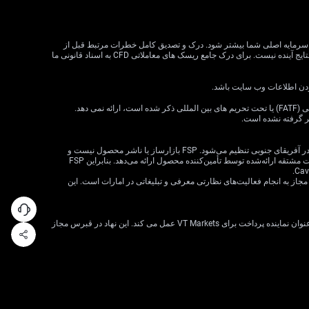
لات CFD می تواند سود و زیان را افزایش دهد و به طور بالقوه از سرمایه اصلی شما بیشتر شود. درک و تصدیق کامل خطرات مرتبط قبل از
معامله CFD بسیار مهم است. قبل از تصمیم گیری در مورد معاملات، وضعیت مالی، اهداف سرمایه گذاری و تحمل ریسک خود را در نظر بگیرید. عملکرد گذشته نشان دهنده نتایج آینده نیست. برای درک جامع ریسک های معاملاتی CFD به اسناد قانونی ما
VT Markets خدمات خود را به ساکنان برخی حوزه های قضایی، از جمله اما نه محدود به ایالات متحده، سنگاپور، هند، روسیه و هر حوزه قضایی که توسط گروه ویژه اقدام مالی (FATF) یا تحت تحریم های بین المللی ذکر شده است، ارائه نمی دهد.
ظر گرفته نشده است.
· VT Markets (Pty) Ltd یک ارائه‌دهنده خدمات مالی مجاز است (شماره FSP: 50865، شماره ثبت شرکت: 2015/072049/07) («FSP») که توسط مرجع رفتار بخش مالی در آفریقای جنوبی تنظیم می‌شود. FSP بازارساز یا ناشر محصول نیست و
صرفاً به‌عنوان یک واسطه مطابق با قانون FAIS بین مشتری و VT Markets Limited («تأمین‌کننده محصول») عمل می‌کند و فقط خدمات واسطه‌گری را در ارتباط با محصولات مشتقه ارائه‌شده توسط تأمین‌کننده محصول ارائه می‌دهد. بنابراین FSP
 شرکت VT Markets (Pty) Ltd – شعبه دبی توسط سازمان بازارهای سرمایه امارات متحده عربی (CMA) تحت مجوز شماره 20200000299 به عنوان دارنده مجوز دسته 5 مجاز به انجام فعالیت‌های نظارتی معرفی و تبلیغاتی در امارات است. این
VT Markets Ltd، ثبت شده در جمهوری قبرس با شماره ثبت HE436466 و آدرس ثبت شده در اسقف اعظم ماکاریوس III، 160، طبقه 1، 3026، لیماسول، قبرس، تنها به عنوان نماینده پرداخت برای VT Markets عمل می کند. این نهاد در قبرس مجاز
فوراً با تیم ما گفتگو کنید
اینجا را