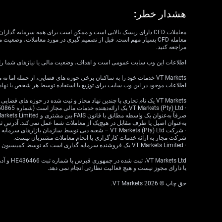
هشدار خطر:
مراجعه کنید.
اطلاعات این وب سایت عمومی است و اهداف، وضعیت مالی یا نیازهای شما را در نظر نمی گیرد. VT Markets نمی تواند مسئول مرتبط بودن، دقت، به موقع بودن 
اطلاعات موجود در این وب سایت برای توزیع یا استفاده توسط هر شخص یا نهاد
VT Markets یک نام تجاری با چندین نهاد مجاز و ثبت شده در حوزه های قضایی مختلف است.
به‌عنوان اصیل یا طرف مقابل در هیچ‌یک از معاملات شما عمل نمی‌کند. آدرس ثبت‌شده: 18 ، Claremont، Cape Town، Western Cape، 7708، South Africa
شرکت مجاز به ارائه خدمات کارگزاری یا انجام معاملات مشتریان نیست.
· VT Markets Limited یک فروشنده سرمایه گذاری است که توسط کمیسیون خدمات مالی موریس (FSC) تحت مجوز شماره GB23202269 مجاز و تحت نظارت است.
یا دارای مجوز نیست و هیچ فعالیت نظارتی انجام نمی دهد.
حق چاپ © 2026 VT Markets.