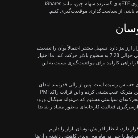
است. بنابراین، در حال بررسی خرید اختیار خرید (Call) روی ETFهای گسترده سهام چین، مانند iShares
نوسان
 ارز نیز دارد. تسهیل بیشتر احتمالاً یوآن را تضعیف
می‌کند و باعث می‌شود USD/CNH از محدوده تجمیع فعلی حوالی 7.28 به سطوح بالاتر حرکت کند. ما اختیار
خریدهای بلندمدت‌تر (Long-dated Call) روی USD/CNH را راهی کارآمد برای موقعیت‌گیری نسبت به این
ای حساس رسیده است. پس از رالی قدرتمند ابتدای
2026، قیمت مس اخیراً تا حوالی 9,900 دلار به ازای هر تن متریک عقب‌نشینی کرده و این قرائت راکد PMI
ز محرک‌های سیاستی هستیم که می‌تواند سیگنال ورود
زسرگیری فعالیت کارخانه‌ای به‌طور معنادار تقاضا
ار دارد، انتظار افزایش نوسان بازار را داریم.
 در اختیارمعامله‌های مرتبط با چین در ماه مه روندی کاهشی داشته و آن‌ها