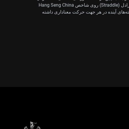
را نسبتاً ارزان کرده است. این را فرصتی برای خرید استرادل (Straddle) روی شاخص Hang Seng China
بازار در هفته‌های آینده در هر جهت حرکت معناداری داشته