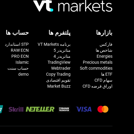
بازارها
پلتفرم ها
حساب ها
فارکس
برنامه VT Markets
STP استاندارد
شاخص ها
متاتریدر 5
RAW ECN
Energies
متاتریدر 4
PRO ECN
Islamic
TradingView
Precious metals
Soft commodities
Webtrader
حساب سنت
ETF ها
Copy Trading
demo
سهام CFD
تقویم اقتصادی
اوراق قرضه CFD
Market Buzz